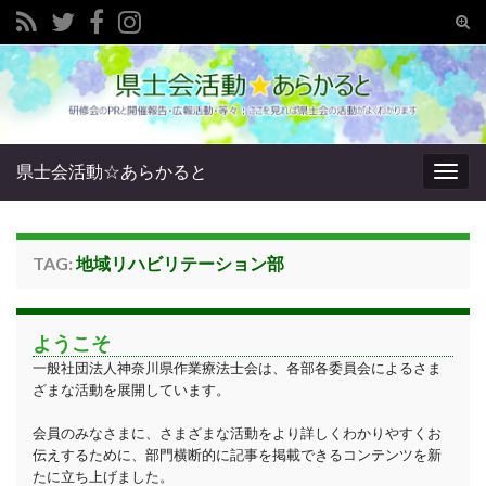
Tog
sear
Search for:
for
県士会活動☆あらかると
Togg
navig
TAG:
地域リハビリテーション部
ようこそ
一般社団法人神奈川県作業療法士会は、各部各委員会によるさま
ざまな活動を展開しています。
会員のみなさまに、さまざまな活動をより詳しくわかりやすくお
伝えするために、部門横断的に記事を掲載できるコンテンツを新
たに立ち上げました。