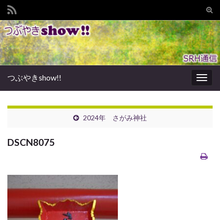
Tog
sear
Search for:
for
つぶやきshow!!
Togg
navig
2024年 さがみ神社
DSCN8075