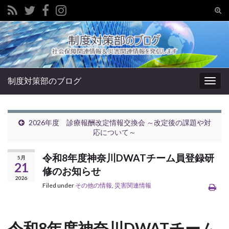
Tog
sear
Search for:
for
制度対策部のブログ
Togg
navig
2026年度 診療報酬改定情報交換会 ～改定後の課題や対
応について～
令和8年度神奈川DWATチーム員登録研
5月
21
修のお知らせ
2026
Filed under
その他の情報
,
災害関連情報
令和8年度神奈川DWATチーム