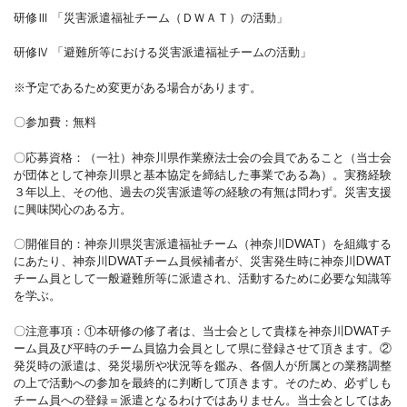
研修Ⅲ 「災害派遣福祉チーム（ＤＷＡＴ）の活動」
研修Ⅳ 「避難所等における災害派遣福祉チームの活動」
※予定であるため変更がある場合があります。
〇参加費：無料
〇応募資格：（一社）神奈川県作業療法士会の会員であること（当士会
が団体として神奈川県と基本協定を締結した事業である為）。実務経験
３年以上、その他、過去の災害派遣等の経験の有無は問わず。災害支援
に興味関心のある方。
〇開催目的：神奈川県災害派遣福祉チーム（神奈川DWAT）を組織する
にあたり、神奈川DWATチーム員候補者が、災害発生時に神奈川DWAT
チーム員として一般避難所等に派遣され、活動するために必要な知識等
を学ぶ。
〇注意事項：①本研修の修了者は、当士会として貴様を神奈川DWATチ
ーム員及び平時のチーム員協力会員として県に登録させて頂きます。②
発災時の派遣は、発災場所や状況等を鑑み、各個人が所属との業務調整
の上で活動への参加を最終的に判断して頂きます。そのため、必ずしも
チーム員への登録＝派遣となるわけではありません。当士会としてはあ