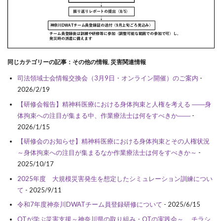
同じカテゴリーの記事：その他の情報, 災害関連情報
司法領域士会情報交換会（3月9日・オンライン開催）のご案内
-
2026/2/19
【研修会報告】精神科医療における身体拘束と人権を考える ――身
体拘束への注目が集まる中、作業療法士は何をすべきか――
-
2026/1/15
【研修会のお知らせ】精神科医療における身体拘束とその人権状況
～身体拘束への注目が集まるなか作業療法士は何をすべきか～
-
2025/10/17
2025年度 大規模災害発生を想定したシミュレーション訓練につい
て
- 2025/9/11
令和7年度神奈川DWATチーム員登録研修について
- 2025/6/15
OTが学ぶ災害支援～神奈川県の取り組み・OTの実践会～ チラシ