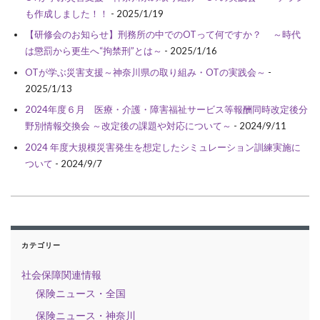
も作成しました！！
- 2025/1/19
【研修会のお知らせ】刑務所の中でのOTって何ですか？ ～時代
は懲罰から更生へ“拘禁刑”とは～
- 2025/1/16
OTが学ぶ災害支援～神奈川県の取り組み・OTの実践会～
-
2025/1/13
2024年度６月 医療・介護・障害福祉サービス等報酬同時改定後分
野別情報交換会 ～改定後の課題や対応について～
- 2024/9/11
2024 年度大規模災害発生を想定したシミュレーション訓練実施に
ついて
- 2024/9/7
カテゴリー
社会保障関連情報
保険ニュース・全国
保険ニュース・神奈川