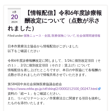
【情報配信】令和6年度診療報
2月
20
酬改定について（点数が示さ
2024
れました）
Filed under
保険ニュース・全国
,
医療保険について
,
社会保障関連情報
日本作業療法士協会から情報配信がございました
以下をご確認ください
令和6年度診療報酬改定に関しまして、1/26に個別改定項目（そ
の１）、2/2に個別改定項目（その２：賃上げ）について
情報配信を差し上げたところですが、本日の中医協にて各報酬の
点数が示されましたので情報共有させていただきます。
第584回中央社会保険医療協議会総会
https://www.mhlw.go.jp/stf/shingi2/0000212500_00247.html
資料の「総ー１」をご確認ください。
また、リハビリテーション／作業療法士に関連する項目を抜粋し
たものを添付いたします。