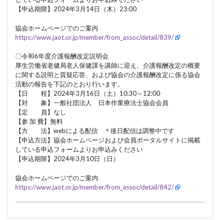
【申込期限】2024年3月14日（木）23:00
協会ホームページでのご案内
https://www.jaot.or.jp/member/from_assoc/detail/839/
〇令和6年度介護報酬改定説明会
厚生労働省老健局老人保健課を講師に迎え、介護報酬改定の概要
に関する説明と質疑応答、および協会の介護報酬改定に係る協会
活動の報告を下記のとおり行います。
【日 程】2024年3月16日（土）10:30～12:00
【対 象】一般社団法人 日本作業療法士協会会員
【定 員】なし
【参 加 費】無料
【方 法】webによる配信 ＊後日配信は調整中です
【申込方法】協会ホームページおよび会員ポータルサイトに掲載
している申込フォームよりお申込みください
【申込期限】2024年3月10日（日）
協会ホームページでのご案内
https://www.jaot.or.jp/member/from_assoc/detail/842/