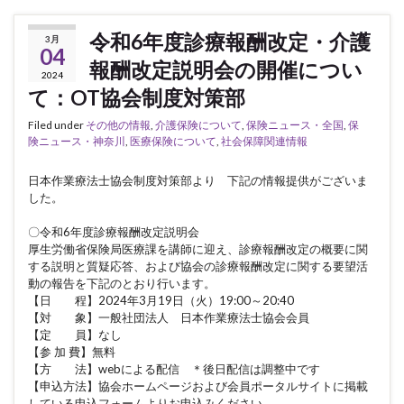
令和6年度診療報酬改定・介護
3月
04
報酬改定説明会の開催につい
2024
て：OT協会制度対策部
Filed under
その他の情報
,
介護保険について
,
保険ニュース・全国
,
保
険ニュース・神奈川
,
医療保険について
,
社会保障関連情報
日本作業療法士協会制度対策部より 下記の情報提供がございま
した。
〇令和6年度診療報酬改定説明会
厚生労働省保険局医療課を講師に迎え、診療報酬改定の概要に関
する説明と質疑応答、および協会の診療報酬改定に関する要望活
動の報告を下記のとおり行います。
【日 程】2024年3月19日（火）19:00～20:40
【対 象】一般社団法人 日本作業療法士協会会員
【定 員】なし
【参 加 費】無料
【方 法】webによる配信 ＊後日配信は調整中です
【申込方法】協会ホームページおよび会員ポータルサイトに掲載
している申込フォームよりお申込みください