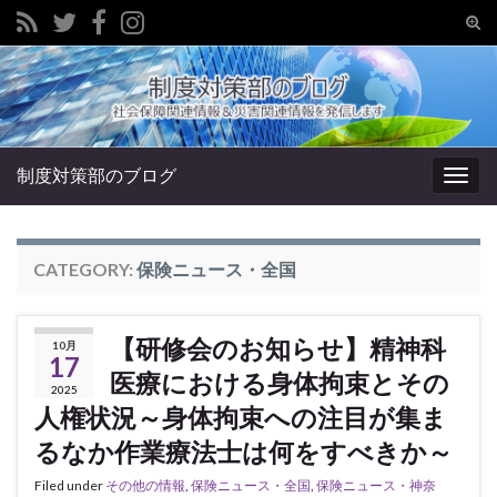
Tog
sear
Search for:
for
制度対策部のブログ
Togg
navig
CATEGORY:
保険ニュース・全国
【研修会のお知らせ】精神科
10月
17
医療における身体拘束とその
2025
人権状況～身体拘束への注目が集ま
るなか作業療法士は何をすべきか～
Filed under
その他の情報
,
保険ニュース・全国
,
保険ニュース・神奈