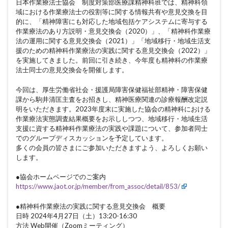
日本作業療法士協会 制度対策部医療課精神科班では、精神科領
域における作業療法士の役割等に関する情報共有や意見交換を目
的に、「精神障害にも対応した地域包括ケアシステムに寄与する
作業療法のあり方説明・意見交換会（2020）」、「精神科作業療
法の運用に関する意見交換会（2021）」「地域移行・地域生活支
援のための精神科作業療法の実践に関する意見交換会（2022）」
を実施してきました。前回に引き続き、今年度も精神科の作業療
法士同士の意見交換会を開催します。
今回は、厚生労働省社会・援護局障害保健福祉部精神・障害保健
課から駒井清匡主査をお招きし、精神医療関連の診療報酬改定説
明をいただきます。2023年度末に実施した協会の精神科における
作業療法実態調査結果概要をお示ししつつ、地域移行・地域生活
支援に資する精神科作業療法の実践や課題について、参加者同士
でのグループディスカッションを予定しています。
多くの会員の皆さまにご参加いただきますよう、よろしくお願い
します。
●協会ホームページでのご案内
https://www.jaot.or.jp/member/from_assoc/detail/853/
●精神科作業療法の実践に関する意見交換会 概要
日時 2024年4月27日（土）13:20-16:30
方法 Web開催（Zoomミーティング）