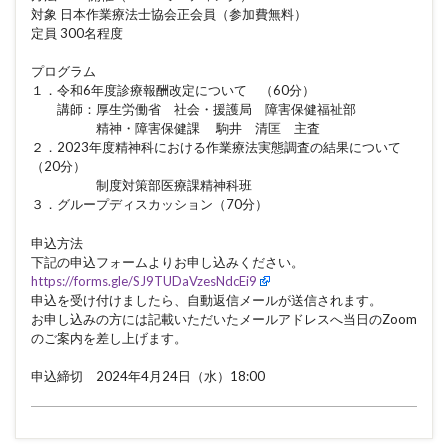
対象 日本作業療法士協会正会員（参加費無料）
定員 300名程度
プログラム
１．令和6年度診療報酬改定について （60分）
講師：厚生労働省 社会・援護局 障害保健福祉部
精神・障害保健課 駒井 清匡 主査
２．2023年度精神科における作業療法実態調査の結果について
（20分）
制度対策部医療課精神科班
３．グループディスカッション（70分）
申込方法
下記の申込フォームよりお申し込みください。
https://forms.gle/SJ9TUDaVzesNdcEi9
申込を受け付けましたら、自動返信メールが送信されます。
お申し込みの方には記載いただいたメールアドレスへ当日のZoom
のご案内を差し上げます。
申込締切 2024年4月24日（水）18:00