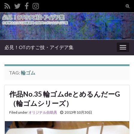
Tog
sear
Search for:
for
必見！OTのすご技・アイデア集
Togg
navig
TAG:
輪ゴム
作品No.35 輪ゴムdeとめるんだーG
（輪ゴムシリーズ）
Filed under
オリジナル自助具
2013年10月30日