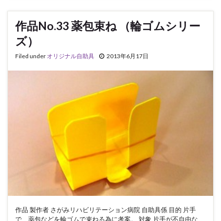
作品No.33 薬包束ね （輪ゴムシリー
ズ）
Filed under
オリジナル自助具
2013年6月17日
作品 製作者 さがみリハビリテーション病院 自助具係 目的 片手
で、薬包などを輪ゴムで束ねる為に考案。 対象 片手が不自由な