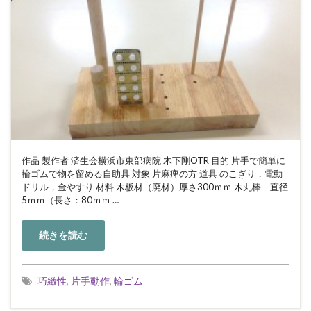
作品 製作者 済生会横浜市東部病院 木下剛OTR 目的 片手で簡単に
輪ゴムで物を留める自助具 対象 片麻痺の方 道具 のこぎり，電動
ドリル，金やすり 材料 木板材（廃材）厚さ300ｍｍ 木丸棒 直径
5ｍｍ（長さ：80ｍｍ …
続きを読む
巧緻性
,
片手動作
,
輪ゴム