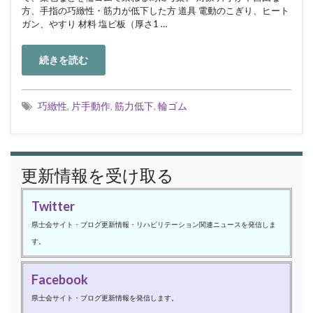
方、手指の巧緻性・筋力が低下した方 道具 電動のこぎり、ヒート
ガン、やすり 材料 塩ビ板（厚さ1 …
続きを読む
巧緻性
,
片手動作
,
筋力低下
,
輪ゴム
更新情報を受け取る
Twitter
県士会サイト・ブログ更新情報・リハビリテーション関連ニュースを発信しま
す。
Facebook
県士会サイト・ブログ更新情報を発信します。