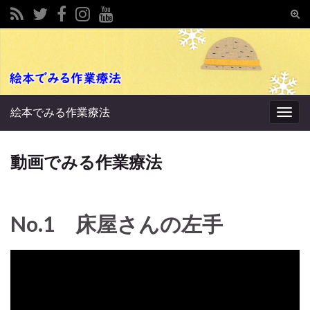
Tog
sear
Search for:
for
絵本でみる作業療法
Togg
navig
動画でみる作業療法
No.1 床屋さんの左手