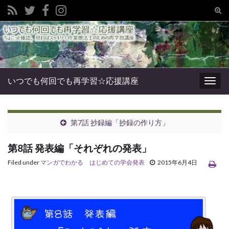
Tog
sear
Search for:
for
いつでも何回でも再学習☆応援講座
Togg
navig
第7話 抄録編「抄録の作り方」
第8話 発表編「それぞれの発表」
Filed under
マンガでわかる はじめての学会発表
2015年6月4日