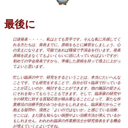
最後に
口述発表・・・・、私はとても苦手です。そんな私に共感してく
れる方たちは、発表までに、原稿をもとに練習をしましょう。心
の支えになります。可能であれば職場で予演会を行います。発表
原稿を読まなくてもよいくらいに頭に入っていればよいですが、
初めての学会発表ですから、準備した原稿を持って壇上に上がっ
てよいと思います。
忙しい臨床の中で、研究をするということは、本当にたいへんな
ことです。でも研究をすることで、自分が日々臨床で行っている
ことが正しいのか、検討することができます。他の施設の皆さん
にそれを知ってもらうこともできます。そして、臨床家の研究や
その研究に対する質疑応答が積み重なることによって、新たな作
業療法の治療手技がみつかるかもしれません。臨床家だからこそ
抱える疑問や、漠然と「よいのではないか」と感じている治療。
そこには、まだ誰も知らない病態やよい治療方法が潜んでいるか
もしれません。われわれ臨床の作業療法士が研究発表をする機会
が増えていくとよいですね。