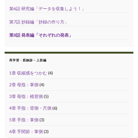
第6話 研究編「データを収集しよう！」
第7話 抄録編「抄録の作り方」
第8話 発表編「それぞれの発表」
再学習・筋触診－上肢編
1章 収縮感をつかむ
(4)
2章 母指：掌側
(4)
3章 母指：橈背側
(5)
4章 手指：背側・尺側
(6)
5章 手指：掌側
(3)
6章 手関節：掌側
(3)