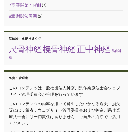
7章 手関節：背側
(3)
8章 肘関節周囲
(5)
筋触診：支配神経タグ
正中神経
尺骨神経
橈骨神経
筋皮神
経
免責・管理者
このコンテンツは一般社団法人神奈川県作業療法士会ウェブ
サイト管理委員会が管理を行っています．
このコンテンツの内容を用いて発生したいかなる過失・損失
等には，筆者，ウェブサイト管理委員会および神奈川県作業
療法士会には一切責任はありません．ご自身の判断でご活用
ください．