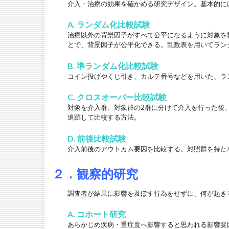
介入・治療の効果を確かめる研究デザイン。基本的に
A. ランダム化比較試験
治療以外の背景因子がすべて公平になるように対象を
とで、背景因子が公平化できる。乱数表を用いてラン
B. 準ランダム化比較試験
コイン投げやくじ引き、カルテ番号などを用いた、ラ
C. クロスオーバー比較試験
対象を介入群、対象群の2群に分けて介入を行った後
追跡して比較する方法。
D. 前後比較試験
介入前後のアウトカム要因を比較する。対照群を持た
２．観察的研究
調査者が結果に影響を及ぼす行為をせずに、何が起き
A. コホート研究
あらかじめ疾病・重症度へ影響すると思われる影響要