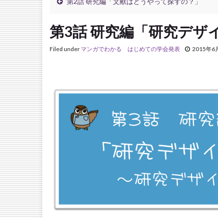
第2話 研究編「文献はどうやって探すの？」
第3話 研究編「研究デザ
Filed under
マンガでわかる はじめての学会発表
2015年6