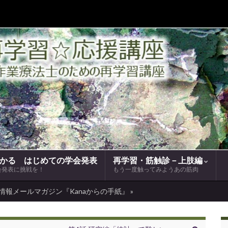
かる はじめての学会発表
再学習・筋触診－上肢編
会発表に挑戦を！
もう一度触ってみようあの筋肉
情報メールマガジン『Kanaからの手紙』 »