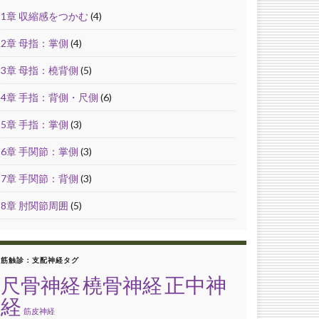
1章 収縮感をつかむ
(4)
2章 母指：掌側
(4)
3章 母指：橈背側
(5)
4章 手指：背側・尺側
(6)
5章 手指：掌側
(3)
6章 手関節：掌側
(3)
7章 手関節：背側
(3)
8章 肘関節周囲
(5)
筋触診：支配神経タグ
正中神
尺骨神経
橈骨神経
経
筋皮神経