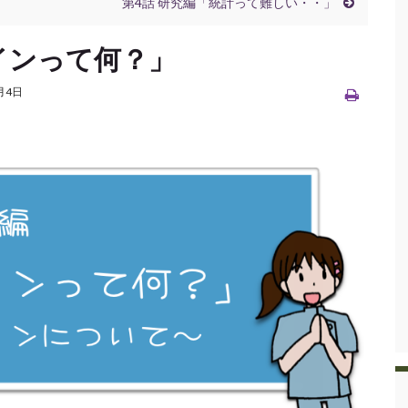
第4話 研究編「統計って難しい・・」
インって何？」
月4日