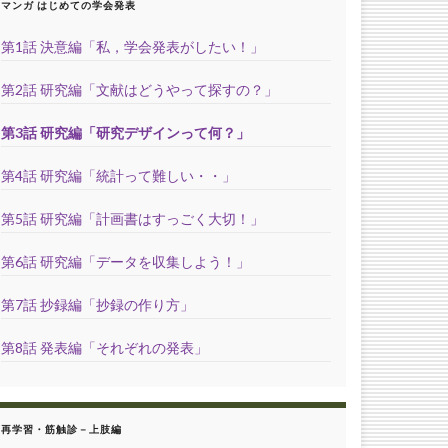
マンガ はじめての学会発表
第1話 決意編「私，学会発表がしたい！」
第2話 研究編「文献はどうやって探すの？」
第3話 研究編「研究デザインって何？」
第4話 研究編「統計って難しい・・」
第5話 研究編「計画書はすっごく大切！」
第6話 研究編「データを収集しよう！」
第7話 抄録編「抄録の作り方」
第8話 発表編「それぞれの発表」
再学習・筋触診－上肢編