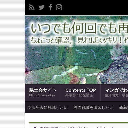
県士会サイト
Contents TOP
マンガでわ
https://kana-ot.jp
再学習☆応援講座
臨床研究・学
学会発表に挑戦したい
筋の触診を復習したい
新着