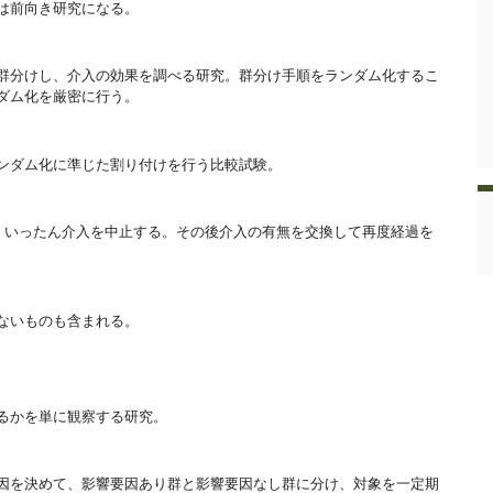
は前向き研究になる。
群分けし、介入の効果を調べる研究。群分け手順をランダム化するこ
ダム化を厳密に行う。
ンダム化に準じた割り付けを行う比較試験。
、いったん介入を中止する。その後介入の有無を交換して再度経過を
ないものも含まれる。
るかを単に観察する研究。
因を決めて、影響要因あり群と影響要因なし群に分け、対象を一定期