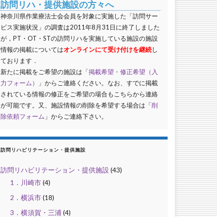
訪問リハ・提供施設の方々へ
神奈川県作業療法士会会員を対象に実施した「訪問サー
ビス実施状況」の調査は2011年8月31日に終了しました
が，PT・OT・STの訪問リハを実施している施設の施設
情報の掲載については
オンラインにて受け付けを継続
し
ております．
新たに掲載をご希望の施設は「
掲載希望・修正希望（入
力フォーム）
」からご連絡ください。なお、すでに掲載
されている情報の修正をご希望の場合もこちらから連絡
が可能です。又、施設情報の削除を希望する場合は「
削
除依頼フォーム
」からご連絡下さい。
訪問リハビリテーション・提供施設
訪問リハビリテーション・提供施設
(43)
1．川崎市
(4)
2．横浜市
(18)
3．横須賀・三浦
(4)