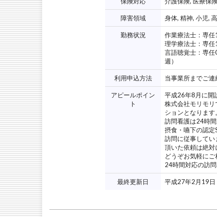
保険対応
介護保険, 医療保
障害領域
身体, 精神, 小児, 
勤務状況
作業療法士：専任
理学療法士：専任
言語聴覚士：専任
週）
利用申込方法
当事業所までご連
アピールポイン
平成26年8月に
ト
株式会社モリモリ
ションとなります
訪問看護は24時
摂食・嚥下の認定
訪問に従事してい
頂いた依頼は絶対
どうぞお気軽にご
24時間対応の訪
最終更新日
平成27年2月19日