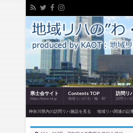
県士会サイト
Contents TOP
訪問リ
https://kana-ot.jp
地域リハの”わ・輪・和”
訪問リハ
神奈川県内の訪問リハ施設を見る
地域リハ関連の記