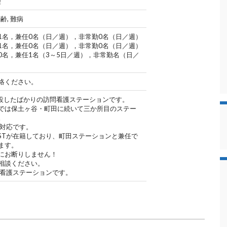
険
高齢, 難病
1名，兼任0名（日／週），非常勤0名（日／週）
1名，兼任0名（日／週），非常勤0名（日／週）
0名，兼任1名（3～5日／週），非常勤名（日／
絡ください。
開設したばかりの訪問看護ステーションです。
では保土ヶ谷・町田に続いて三か所目のステー
。
間対応です。
STが在籍しており、町田ステーションと兼任で
ます。
にお断りしません！
相談ください。
問看護ステーションです。