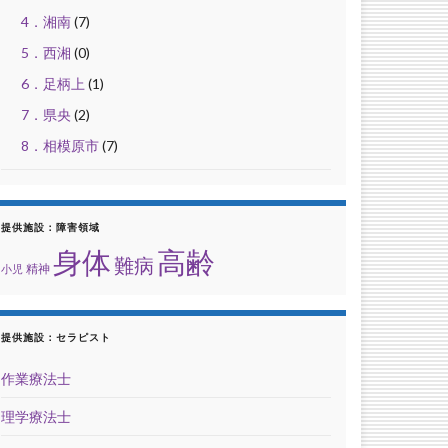
4．湘南
(7)
5．西湘
(0)
6．足柄上
(1)
7．県央
(2)
8．相模原市
(7)
提供施設：障害領域
身体
高齢
難病
精神
小児
提供施設：セラピスト
作業療法士
理学療法士