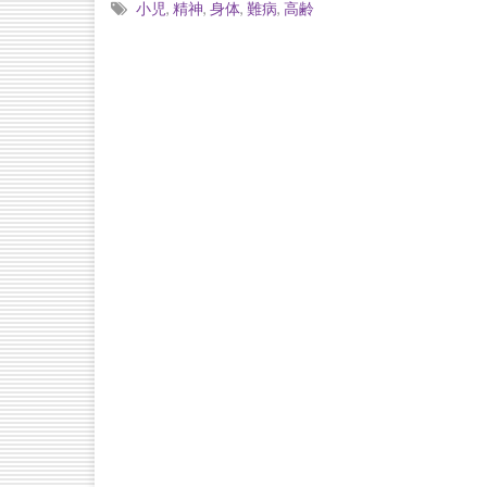
小児
,
精神
,
身体
,
難病
,
高齢