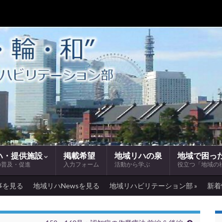
ハ・提供施設
掲載希望
地域リハの泉
地域で困っ
の普及・促進
入力フォーム
活動から学ぶ
役立つ「地域の
事を見る
地域リハNewsを見る
地域リハビリテーション部 »
新着