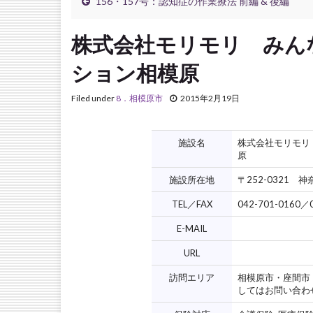
156・157号：認知症の作業療法 前編 & 後編
株式会社モリモリ みん
ション相模原
Filed under
8．相模原市
2015年2月19日
施設名
株式会社モリモリ
原
施設所在地
〒252-0321 
TEL／FAX
042-701-0160／
E-MAIL
URL
訪問エリア
相模原市・座間市
してはお問い合わ