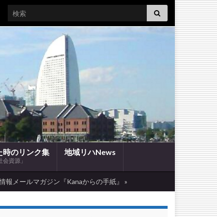
Search for:
た時のリンク集
地域リハNews
社会資源」
情報メールマガジン『Kanaからの手紙』 »