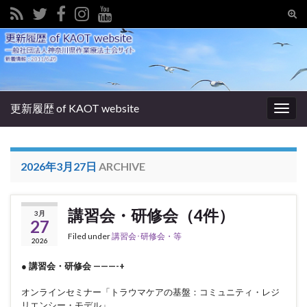
Tog
sear
Search for:
for
更新履歴 of KAOT website
Togg
navig
2026年3月27日
ARCHIVE
講習会・研修会（4件）
3月
27
Filed under
講習会･研修会・等
2026
● 講習会・研修会 ———-+
オンラインセミナー「トラウマケアの基盤：コミュニティ・レジ
リエンシー・モデル」