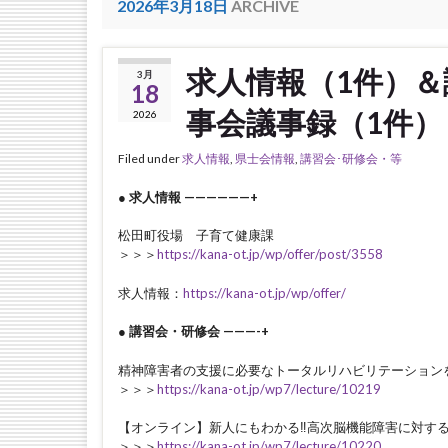
2026年3月18日
ARCHIVE
求人情報（1件）＆
3月
18
事会議事録（1件）
2026
Filed under
求人情報
,
県士会情報
,
講習会･研修会・等
● 求人情報 ——————+
松田町役場 子育て健康課
＞＞＞
https://kana-ot.jp/wp/offer/post/3558
求人情報：
https://kana-ot.jp/wp/offer/
● 講習会・研修会 ———-+
精神障害者の支援に必要なトータルリハビリテーション
＞＞＞
https://kana-ot.jp/wp7/lecture/10219
【オンライン】新人にもわかる‼︎高次脳機能障害に対す
＞＞＞
https://kana-ot.jp/wp7/lecture/10220