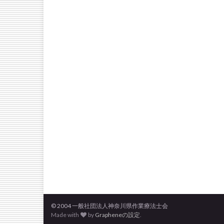
© 2004 一般社団法人神奈川県作業療法士会
Made with
by
Grapheneの設定
.