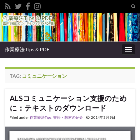
Tog
sear
Search for:
for
作業療法Tips & PDF
Togg
navig
TAG:
コミュニケーション
ALSコミュニケーション支援のため
に：テキストのダウンロード
Filed under
作業療法Tips
,
書籍・教材の紹介
2014年3月9日