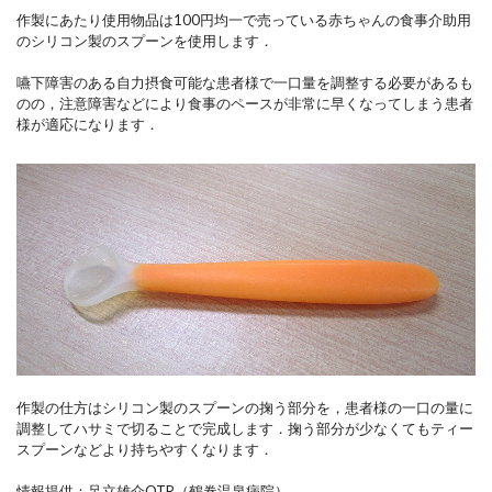
作製にあたり使用物品は100円均一で売っている赤ちゃんの食事介助用
のシリコン製のスプーンを使用します．
嚥下障害のある自力摂食可能な患者様で一口量を調整する必要があるも
のの，注意障害などにより食事のペースが非常に早くなってしまう患者
様が適応になります．
作製の仕方はシリコン製のスプーンの掬う部分を，患者様の一口の量に
調整してハサミで切ることで完成します．掬う部分が少なくてもティー
スプーンなどより持ちやすくなります．
情報提供：足立雄介OTR（鶴巻温泉病院）