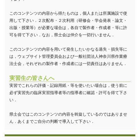
このコンテンツの内容から得たものは，個人または所属施設で使
用して下さい．２次配布・２次利用（研修会・学会発表・論文・
出版・授業等）が必要な場合は，各自で製作者・作成者・等に許
可を得て下さい．なお，県士会は仲介を一切行いません．
このコンテンツの内容を用いて発生したいかなる過失・損失等に
は，ウェブサイト管理委員会および一般社団法人神奈川県作業療
法士会，それぞれの製作者・作成者には一切責任はありません．
実習生の皆さんへ
実習でこれらの評価・記録用紙・等を使いたい場合は，使う前に
必ず実習先の臨床実習指導者等の指導者に確認・許可を得て下さ
い．
県士会ではこのコンテンツの内容を斡旋しているのではありませ
ん．あくまでご自分の判断で導入して下さい．