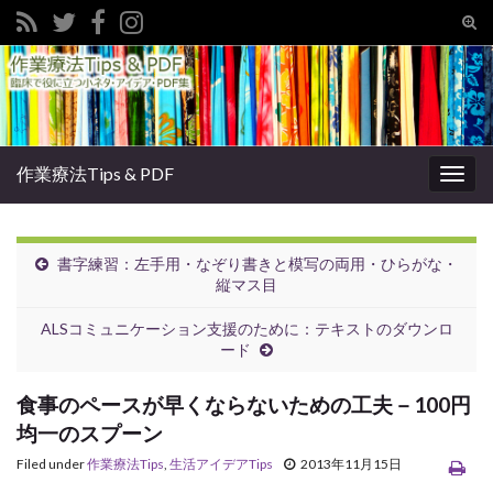
Tog
sear
Search for:
for
作業療法Tips & PDF
Togg
navig
書字練習：左手用・なぞり書きと模写の両用・ひらがな・
縦マス目
ALSコミュニケーション支援のために：テキストのダウンロ
ード
食事のペースが早くならないための工夫－100円
均一のスプーン
Filed under
作業療法Tips
,
生活アイデアTips
2013年11月15日