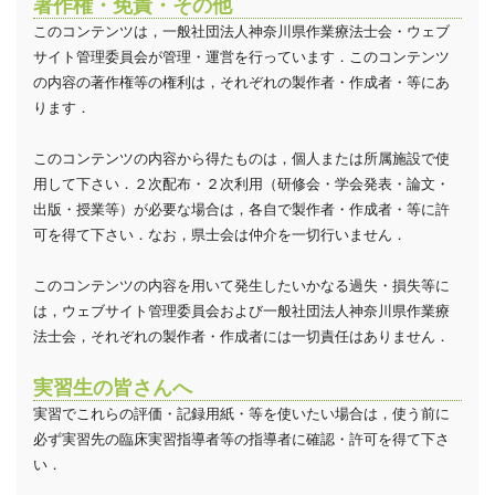
著作権・免責・その他
このコンテンツは，一般社団法人神奈川県作業療法士会・ウェブ
サイト管理委員会が管理・運営を行っています．このコンテンツ
の内容の著作権等の権利は，それぞれの製作者・作成者・等にあ
ります．
このコンテンツの内容から得たものは，個人または所属施設で使
用して下さい．２次配布・２次利用（研修会・学会発表・論文・
出版・授業等）が必要な場合は，各自で製作者・作成者・等に許
可を得て下さい．なお，県士会は仲介を一切行いません．
このコンテンツの内容を用いて発生したいかなる過失・損失等に
は，ウェブサイト管理委員会および一般社団法人神奈川県作業療
法士会，それぞれの製作者・作成者には一切責任はありません．
実習生の皆さんへ
実習でこれらの評価・記録用紙・等を使いたい場合は，使う前に
必ず実習先の臨床実習指導者等の指導者に確認・許可を得て下さ
い．