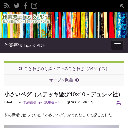
Tog
sear
Search for:
for
作業療法Tips & PDF
Togg
navig
ことわざぬり絵・ア行のことわざ（A4サイズ）
オーブン陶芸
小さいペグ（ステッキ遊び10×10・デュシマ社）
Filed under
作業療法Tips
,
訓練道具Tips
2007年9月17日
前の職場で使っていた「小さいペグ」がまた欲しくて探しました．