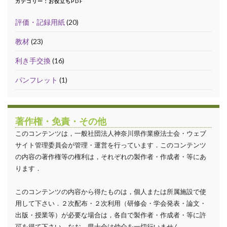
カテゴリー：お役立ちPDF
評価・記録用紙
(20)
教材
(23)
利き手交換
(16)
パンフレット
(1)
著作権・免責・その他
このコンテンツは，一般社団法人神奈川県作業療法士会・ウェブ
サイト管理委員会が管理・運営を行っています．このコンテンツ
の内容の著作権等の権利は，それぞれの製作者・作成者・等にあ
ります．
このコンテンツの内容から得たものは，個人または所属施設で使
用して下さい．２次配布・２次利用（研修会・学会発表・論文・
出版・授業等）が必要な場合は，各自で製作者・作成者・等に許
可を得て下さい．なお，県士会は仲介を一切行いません．