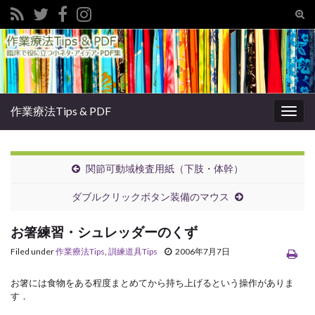
Tog
sear
Search for:
for
作業療法Tips & PDF
Togg
navig
関節可動域検査用紙（下肢・体幹）
ダブルクリックボタン装備のマウス
お箸練習・シュレッダーのくず
Filed under
作業療法Tips
,
訓練道具Tips
2006年7月7日
お箸には食物をある程度まとめてから持ち上げるという操作がありま
す．