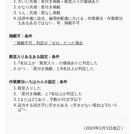
大いに共感：星付き掲載＋殿堂入りの価値あり
かなり共感：星付き掲載
うん，共感：星なし掲載
誹謗中傷に該当，倫理的配慮に欠ける，作業療法・作業療法
士あるあるではない，等：掲載不可
掲載可：条件
「掲載不可」判定が「ゼロ」だった場合
殿堂入りあるある認定：条件
7名以上が「殿堂入り」の価値ありと判定した
かつ，「星付き掲載」と8名以上が判定した
作業療法いろはカルタ認定：条件
殿堂入りした
「星付き掲載」と7名以上が判定した
1または2であり，字数が31文字以下
該当する頭文字に空きがある （空きがない場合は”幻いろ
は”へ
（2023年2月1日改訂）