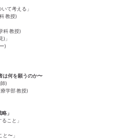
」
ついて考える」
 教授)
科 教授)
見)」
ー)
者は何を願うのか〜
師)
療学部 教授)
戦略」
すること」
こと〜」