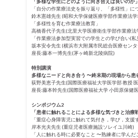
「多様な学生にどのように向き合えば良いのか
「自分の作業療法史を振り返り、「多様性」に
鈴木憲雄先生 (昭和大学保健医療学部作業療法学科
「多様性を育む作業療法教育」
高橋香代子先生(北里大学医療衛生学部作業療法学
「作業療法参加型実習での学生との学び合い(私
坂本安令先生 (横浜市大附属市⺠総合医療センタ
座長:藤本一博先生(茅ヶ崎新北陵病院)
特別講演
多様なニードと向き合う 〜終末期の現場から患
荻野美恵子先生(国際医療福祉大学医学部 教授 医
座長:藤本幹先生(国際医療福祉大学 小田原保健医
シンポジウム2
「患者に触れることによる多様な気づきと治療
「重症心身障害児に触れて気付き，学び，支援
岸本光夫先生 (重症児者医療施設ソレイユ川崎)
「人に触れる時に必要なこと 〜熟練者に学んだ