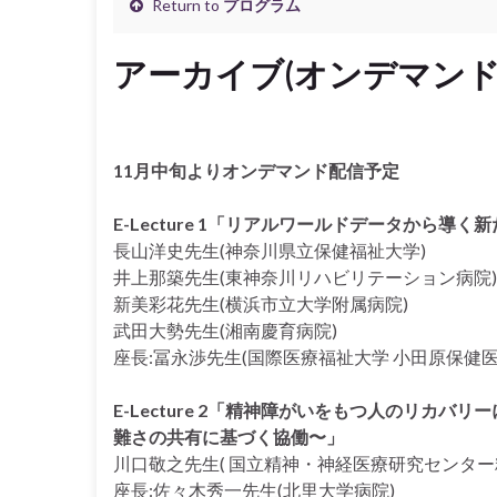
Return to
プログラム
アーカイブ(オンデマンド
11月中旬よりオンデマンド配信予定
E-Lecture 1「リアルワールドデータから導
⻑山洋史先生(神奈川県立保健福祉大学)
井上那築先生(東神奈川リハビリテーション病院)
新美彩花先生(横浜市立大学附属病院)
武田大勢先生(湘南慶育病院)
座長:冨永渉先生(国際医療福祉大学 小田原保健医
E-Lecture 2「精神障がいをもつ人のリカ
難さの共有に基づく協働〜」
川口敬之先生( 国立精神・神経医療研究センター
座長:佐々木秀一先生(北里大学病院)