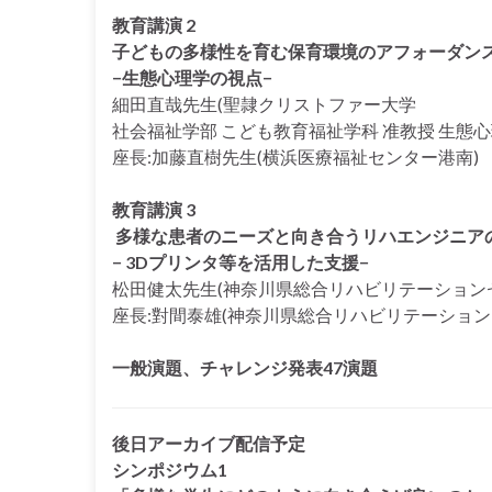
教育講演 2
子どもの多様性を育む保育環境のアフォーダン
−生態心理学の視点−
細田直哉先生(聖隷クリストファー大学
社会福祉学部 こども教育福祉学科 准教授 生態心
座長:加藤直樹先生(横浜医療福祉センター港南)
教育講演 3
多様な患者のニーズと向き合うリハエンジニア
− 3Dプリンタ等を活用した支援−
松田健太先生(神奈川県総合リハビリテーションセ
座長:對間泰雄(神奈川県総合リハビリテーション
一般演題、チャレンジ発表47演題
後日アーカイブ配信予定
シンポジウム1