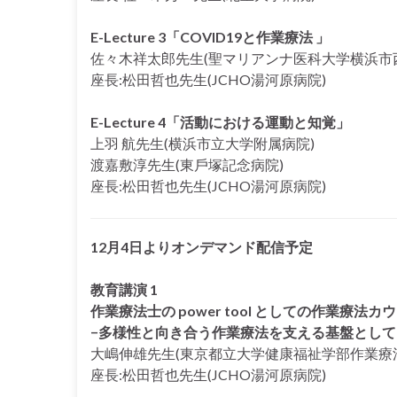
E-Lecture 3「COVID19と作業療法 」
佐々木祥太郎先生(聖マリアンナ医科大学横浜市
座長:松田哲也先生(JCHO湯河原病院)
E-Lecture 4「活動における運動と知覚」
上羽 航先生(横浜市立大学附属病院)
渡嘉敷淳先生(東戶塚記念病院)
座長:松田哲也先生(JCHO湯河原病院)
12月4日よりオンデマンド配信予定
教育講演 1
作業療法士の power tool としての作業療法
−多様性と向き合う作業療法を支える基盤として
大嶋伸雄先生(東京都立大学健康福祉学部作業療法
座長:松田哲也先生(JCHO湯河原病院)