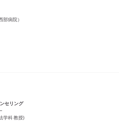
⻄部病院）
カウンセリング
−
学科 教授)