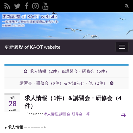
Tog
sear
Search for:
for
更新履歴 of KAOT website
Togg
navig
求人情報（2件）＆講習会・研修会（5件）
講習会・研修会（9件）＆お知らせ・他（2件）
求人情報（1件）＆講習会・研修会（4
4月
28
件）
2026
Filed under
求人情報
,
講習会･研修会・等
● 求人情報 ——————+