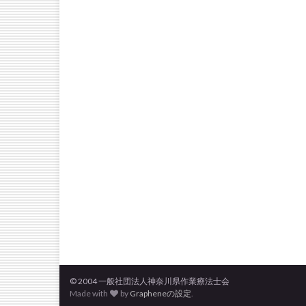
© 2004 一般社団法人神奈川県作業療法士会
Made with
by
Grapheneの設定
.