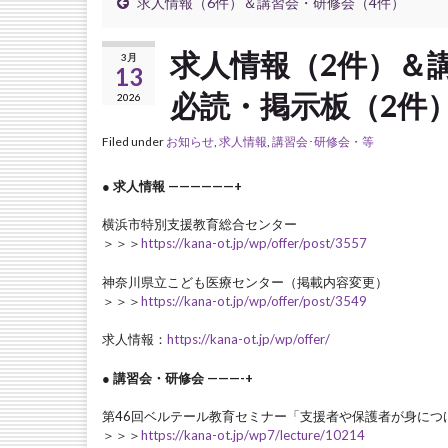
求人情報（6件）＆講習会・研修会（4件）
求人情報（2件）＆
3月
13
必読・掲示板（2件
2026
Filed under
お知らせ
,
求人情報
,
講習会･研修会・等
● 求人情報 ——————+
横浜市特別支援教育総合センター
＞＞＞
https://kana-ot.jp/wp/offer/post/3557
神奈川県立こども医療センター（掲載内容変更）
＞＞＞
https://kana-ot.jp/wp/offer/post/3549
求人情報：
https://kana-ot.jp/wp/offer/
● 講習会・研修会 ———-+
第46回ベルテール教育セミナー「支援者や保護者が身につ
＞＞＞
https://kana-ot.jp/wp7/lecture/10214