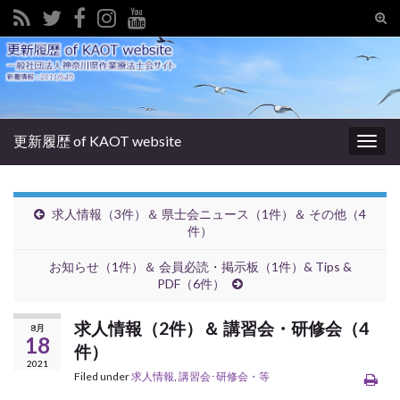
Tog
sear
Search for:
for
更新履歴 of KAOT website
Togg
navig
求人情報（3件）＆ 県士会ニュース（1件）＆ その他（4
件）
お知らせ（1件）＆ 会員必読・掲示板（1件）& Tips &
PDF（6件）
求人情報（2件）＆ 講習会・研修会（4
8月
18
件）
2021
Filed under
求人情報
,
講習会･研修会・等