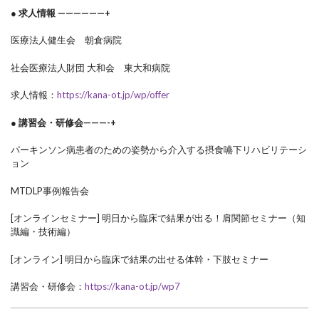
● 求人情報 ——————+
医療法人健生会 朝倉病院
社会医療法人財団 大和会 東大和病院
求人情報：
https://kana-ot.jp/wp/offer
● 講習会・研修会———-+
パーキンソン病患者のための姿勢から介入する摂食嚥下リハビリテーシ
ョン
MTDLP事例報告会
[オンラインセミナー] 明日から臨床で結果が出る！肩関節セミナー（知
識編・技術編）
[オンライン] 明日から臨床で結果の出せる体幹・下肢セミナー
講習会・研修会：
https://kana-ot.jp/wp7