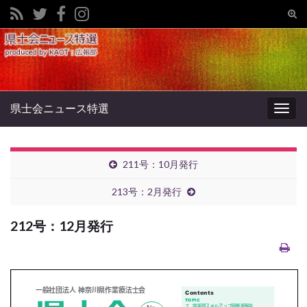
Tog
sear
Search for:
for
県士会ニュース特選
Togg
navig
211号：10月発行
213号：2月発行
212号：12月発行