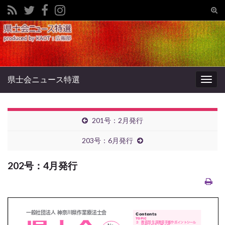
Tog
sear
Search for:
for
県士会ニュース特選
Togg
navig
201号：2月発行
203号：6月発行
202号：4月発行