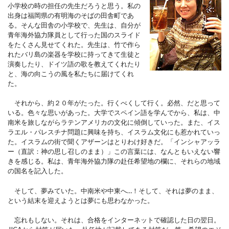
小学校の時の担任の先生だろうと思う。私の
出身は福岡県の有明海のそばの田舎町であ
る。そんな田舎の小学校で、先生は、自分が
青年海外協力隊員として行った国のスライド
をたくさん見せてくれた。先生は、竹で作ら
れたバリ島の楽器を学校に持ってきて生徒と
演奏したり、ドイツ語の歌を教えてくれたり
と、海の向こうの風を私たちに届けてくれ
た。
それから、約２０年がたった。行くべくして行く。必然、だと思って
いる。色々な思いがあった。大学でスペイン語を学んでから、私は、中
南米を旅しながらラテンアメリカの文化に傾倒していった。また、イス
ラエル・パレスチナ問題に興味を持ち、イスラム文化にも惹かれていっ
た。イスラムの街で聞くアザーンはとりわけ好きだ。「インシャアッラ
ー（直訳：神の思し召しのまま）」この言葉には、なんともいえない響
きを感じる。私は、青年海外協力隊の赴任希望地の欄に、それらの地域
の国名を記入した。
そして、夢みていた。中南米や中東へ…！そして、それは夢のまま、
という結末を迎えようとは夢にも思わなかった。
忘れもしない。それは、合格をインターネットで確認した日の翌日。