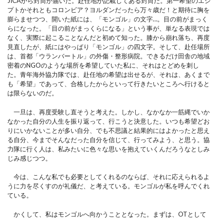
JICAから封筒が届いた。赴任地が記載してある封筒だ。第一希望のエジ
プトかそれともコロンビア？ヨルダンだったら万々歳だ！と期待に胸を
膨らませつつ、開いた紙には、「モンゴル」の文字…。目の前がまっく
らになった。「目の前がまっくらになる」という事が、単なる表現では
なく、実際に起こることなんだと初めて知った。膝から崩れ落ち、再度
見直したが、紙にはやっぱり「モンゴル」の四文字。そして、赴任場所
は、首都「ウランバートル」の外傷・整形病院。できるだけ田舎の地域
密着のNGOのような場所を希望していた私に、それはとどめを刺し
た。青年海外協力隊では、赴任地の希望は出せるが、それは、あくまで
も「希望」であって、合格したからといって行きたいところへ行けると
は限らないのだ。
一旦は、再度受験し直そうと考えた。しかし、なかなか一筋縄でいか
なかった自分の人生を振り返って、行こうと決意した。いつも希望どお
りにいかないことが多い自分、でも不思議と結果的にはよかったと思え
る自分、今までそんなだった自分を信じて、行ってみよう、と思う。協
力隊に行く人は、私みたいに色々な思いを抱えていくんだろうなとしみ
じみ感じつつ。
今は、こんな私でも必要としてくれるのならば、それに応えられるよ
うに力を尽くすのが礼儀だ、と考えている。モンゴルが私を呼んでくれ
ている。
かくして、私はモンゴルへ向かうこととなった。まずは、OTとして