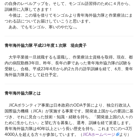
の自身のレベルアップを。そして、モンゴル語習得のために４月から、
訓練所に入隊してきます！
今後は、この場を借りてモンゴルより青年海外協力隊と作業療法にま
つわる話についてお届けしていこうと思います。
ああ、でもモンゴル、寒いのやだな…。
青年海外協力隊 平成23年度１次隊 堤由貴子
大学卒業後一旦就職するも退職し、作業療法士資格を取得。現在、都
内の病院勤務3年目。昨年、長年の夢であった青年海外協力隊の試験を
受験し、合格。平成23年4月から約2カ月の語学訓練を経て、6月、青年
海外協力隊員として赴任予定。
青年海外協力隊とは
JICAボランティア事業は日本政府のODA予算により、独立行政法人
国際協力機構（JICA）が実施する事業です。開発途上国からの要請に基
づき、それに見合った技術・知識・経験を持ち、「開発途上国の人々の
ために生かしたい」と望む方を募集し、選考、訓練を経て派遣します。
青年海外協力隊は40年以上という長い歴史を持ち、これまでにのべ3万
4000人を超える方々が参加しています。（
JICAホームページ
より）