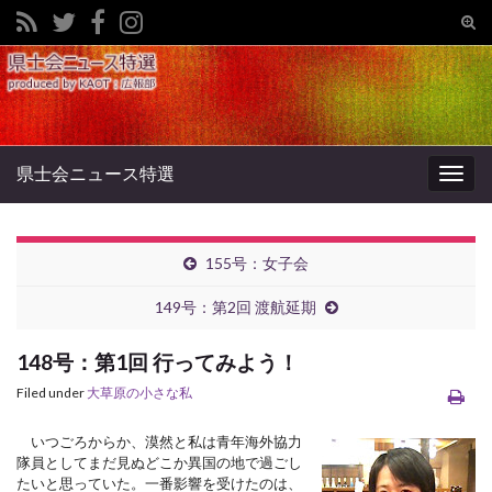
Tog
sear
Search for:
for
県士会ニュース特選
Togg
navig
155号：女子会
149号：第2回 渡航延期
148号：第1回 行ってみよう！
Filed under
大草原の小さな私
いつごろからか、漠然と私は青年海外協力
隊員としてまだ見ぬどこか異国の地で過ごし
たいと思っていた。一番影響を受けたのは、