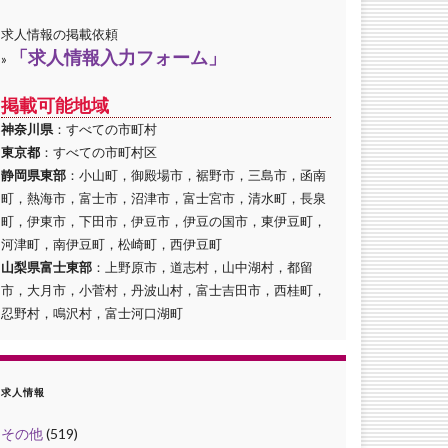
求人情報の掲載依頼
「求人情報入力フォーム」
»
掲載可能地域
神奈川県
：すべての市町村
東京都
：すべての市町村区
静岡県東部
：小山町，御殿場市，裾野市，三島市，函南
町，熱海市，富士市，沼津市，富士宮市，清水町，長泉
町，伊東市，下田市，伊豆市，伊豆の国市，東伊豆町，
河津町，南伊豆町，松崎町，西伊豆町
山梨県富士東部
：上野原市，道志村，山中湖村，都留
市，大月市，小菅村，丹波山村，富士吉田市，西桂町，
忍野村，鳴沢村，富士河口湖町
求人情報
その他
(519)