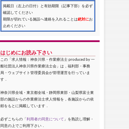
掲載日（左上の日付）と有効期限（記事下部）を必ず
確認してください
期限が切れている施設へ連絡を入れることは
絶対に
お
止めください
はじめにお読み下さい
この「求人情報：神奈川県・作業療法士 produced by 一
般社団法人神奈川県作業療法士会」は，福利部・事務
局・ウェブサイト管理委員会が管理運営を行っていま
す．
神奈川県全域・東京都全域・静岡県東部・山梨県富士東
部の施設からの作業療法士求人情報を，各施設からの依
頼をもとに掲載しています．
必ずこちらの「
利用者の同意について
」を熟読し理解・
同意の上でご利用下さい．