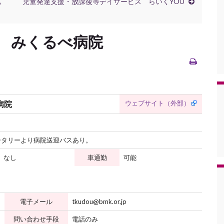
ぁ
児童発達支援・放課後等デイサービス らいくYOU
 みくるべ病院
ウェブサイト（外部）
病院
ータリーより病院送迎バスあり。
なし
車通勤
可能
電子メール
tkudou@bmk.or.jp
問い合わせ手段
電話のみ