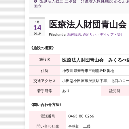
医療法人社団 三水会 介護老人保健施設 あるふ
国立
医療法人財団青山会
5月
14
2019
Filed under
精神障害
,
通所リハ（デイケア・等）
《施設の概要》
施設名
医療法人財団青山会 みくるべ
住所
神奈川県秦野市三廻部948番地
交通アクセス
小田急小田原線渋沢駅下車。北口のロ
若手研修
あり
託児所
《問い合わせ方法》
電話番号
0463-88-0266
問い合わせ先
事務部 工藤