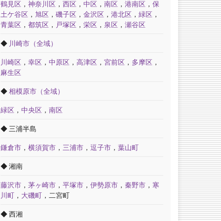
鶴見区
，
神奈川区
，
西区
，
中区
，
南区
，
港南区
，
保
土ケ谷区
，
旭区
，
磯子区
，
金沢区
，
港北区
，
緑区
，
青葉区
，
都筑区
，
戸塚区
，
栄区
，
泉区
，
瀬谷区
◆
川崎市（全域）
川崎区
，
幸区
，
中原区
，
高津区
，
宮前区
，
多摩区
，
麻生区
◆
相模原市（全域）
緑区
，
中央区
，
南区
◆ 三浦半島
鎌倉市
，
横須賀市
，
三浦市
，
逗子市
，
葉山町
◆ 湘南
藤沢市
，
茅ヶ崎市
，
平塚市
，
伊勢原市
，
秦野市
，
寒
川町
，
大磯町
，二宮町
◆ 西湘