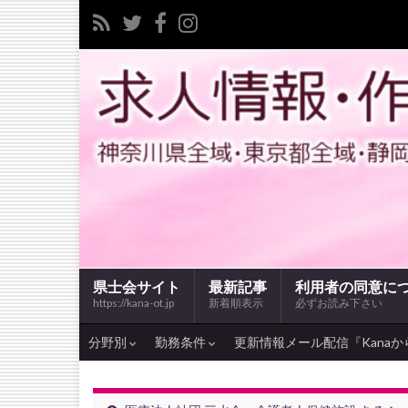
県士会サイト
最新記事
利用者の同意に
https://kana-ot.jp
新着順表示
必ずお読み下さい
分野別
勤務条件
更新情報メール配信『Kanaか