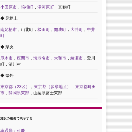
小田原市
，
箱根町
，
湯河原町
，真鶴町
◆ 足柄上
南足柄市
，山北町，
松田町
，
開成町
，
大井町
，
中井
町
◆ 県央
厚木市
，
座間市
，
海老名市
，
大和市
，
綾瀬市
，愛川
町，清川村
◆ 県外
東京都（23区）
，
東京都（多摩地区）
，
東京都町田
市
，
静岡県東部
，山梨県富士東部
施設の概要で表示する
車通勤：可能