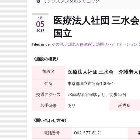
リンクスメンタルクリニック
医療法人社団 三水
5月
05
国立
2019
Filed under
その他
,
介護老人保健施設
,
訪問リハビリテーション
,
《施設の概要》
施設名
医療法人社団 三水会 介護老人
住所
東京都国立市谷保1006-1
交通アクセス
JR南武線 谷保駅より、徒歩15分
若手研修
あり
託児所
《問い合わせ方法》
電話番号
042-577-8121