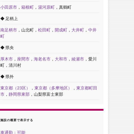
小田原市
，
箱根町
，
湯河原町
，真鶴町
◆ 足柄上
南足柄市
，山北町，
松田町
，
開成町
，
大井町
，
中井
町
◆ 県央
厚木市
，
座間市
，
海老名市
，
大和市
，
綾瀬市
，愛川
町，清川村
◆ 県外
東京都（23区）
，
東京都（多摩地区）
，
東京都町田
市
，
静岡県東部
，山梨県富士東部
施設の概要で表示する
車通勤：可能