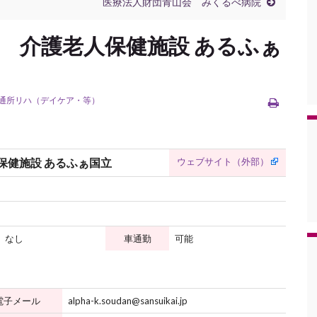
医療法人財団青山会 みくるべ病院
会 介護老人保健施設 あるふぁ
通所リハ（デイケア・等）
ウェブサイト（外部）
保健施設 あるふぁ国立
なし
車通勤
可能
電子メール
alpha-k.soudan@sansuikai.jp