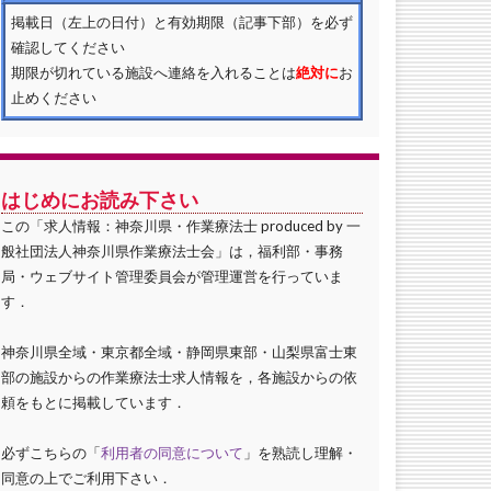
掲載日（左上の日付）と有効期限（記事下部）を必ず
確認してください
期限が切れている施設へ連絡を入れることは
絶対に
お
止めください
はじめにお読み下さい
この「求人情報：神奈川県・作業療法士 produced by 一
般社団法人神奈川県作業療法士会」は，福利部・事務
局・ウェブサイト管理委員会が管理運営を行っていま
す．
神奈川県全域・東京都全域・静岡県東部・山梨県富士東
部の施設からの作業療法士求人情報を，各施設からの依
頼をもとに掲載しています．
必ずこちらの「
利用者の同意について
」を熟読し理解・
同意の上でご利用下さい．