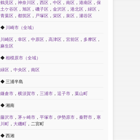
鶴見区
，
神奈川区
，
西区
，
中区
，
南区
，
港南区
，
保
土ケ谷区
，
旭区
，
磯子区
，
金沢区
，
港北区
，
緑区
，
青葉区
，
都筑区
，
戸塚区
，
栄区
，
泉区
，
瀬谷区
◆
川崎市（全域）
川崎区
，
幸区
，
中原区
，
高津区
，
宮前区
，
多摩区
，
麻生区
◆
相模原市（全域）
緑区
，
中央区
，
南区
◆ 三浦半島
鎌倉市
，
横須賀市
，
三浦市
，
逗子市
，
葉山町
◆ 湘南
藤沢市
，
茅ヶ崎市
，
平塚市
，
伊勢原市
，
秦野市
，
寒
川町
，
大磯町
，二宮町
◆ 西湘