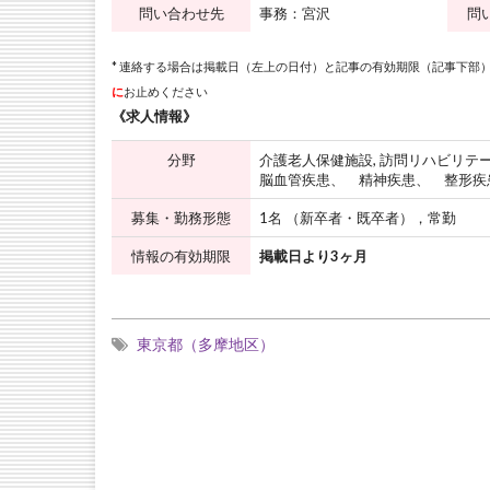
問い合わせ先
事務：宮沢
問
* 連絡する場合は掲載日（左上の日付）と記事の有効期限（記事下部）
に
お止めください
《求人情報》
分野
介護老人保健施設, 訪問リハビリテ
脳血管疾患、 精神疾患、 整形疾
募集・勤務形態
1名 （新卒者・既卒者），常勤
情報の有効期限
掲載日より3ヶ月
東京都（多摩地区）