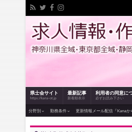
県士会サイト
最新記事
利用者の同意に
https://kana-ot.jp
新着順表示
必ずお読み下さい
分野別
勤務条件
更新情報メール配信『Kanaか