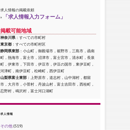
求人情報の掲載依頼
「求人情報入力フォーム」
»
掲載可能地域
神奈川県
：すべての市町村
東京都
：すべての市町村区
静岡県東部
：小山町，御殿場市，裾野市，三島市，函南
町，熱海市，富士市，沼津市，富士宮市，清水町，長泉
町，伊東市，下田市，伊豆市，伊豆の国市，東伊豆町，
河津町，南伊豆町，松崎町，西伊豆町
山梨県富士東部
：上野原市，道志村，山中湖村，都留
市，大月市，小菅村，丹波山村，富士吉田市，西桂町，
忍野村，鳴沢村，富士河口湖町
求人情報
その他
(519)