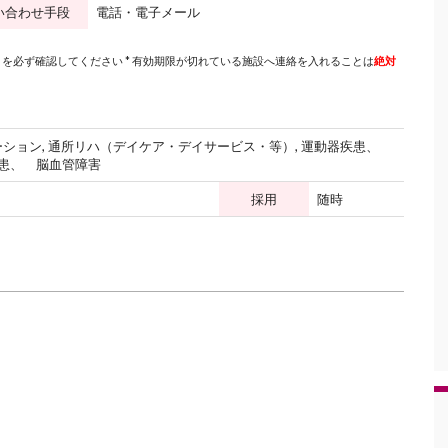
い合わせ手段
電話・電子メール
を必ず確認してください * 有効期限が切れている施設へ連絡を入れることは
絶対
ーション, 通所リハ（デイケア・デイサービス・等）, 運動器疾患、
患、 脳血管障害
採用
随時