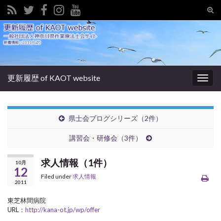
Tog
sear
Search for:
for
更新履歴 of KAOT website
Togg
navig
県士会ブログシリーズ（2件）
講習会・研修会（3件）
求人情報（1件）
10月
12
Filed under
求人情報
2011
東芝林間病院
URL：
http://kana-ot.jp/wp/offer