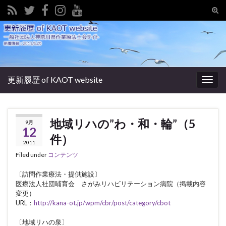
Tog
sear
Search for:
for
更新履歴 of KAOT website
Togg
navig
地域リハの”わ・和・輪”（5
9月
12
件）
2011
Filed under
コンテンツ
〔訪問作業療法・提供施設〕
医療法人社団哺育会 さがみリハビリテーション病院（掲載内容
変更）
URL：
http://kana-ot.jp/wpm/cbr/post/category/cbot
〔地域リハの泉〕