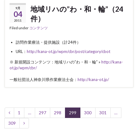
地域リハの”わ・和・輪”（24
9月
04
件）
2011
Filed under
コンテンツ
訪問作業療法・提供施設（計24件）
URL：
http://kana-ot.jp/wpm/cbr/post/category/cbot
※ 新規開設コンテンツ：地域リハの”わ・和・輪” »
http://kana-
ot.jp/wpm/cbr/
一般社団法人神奈川県作業療法士会：
http://kana-ot.jp/
1
…
297
298
299
300
301
…
309