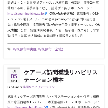
野辺１－２－３０ 交通アクセス：JR横浜線 矢部駅 徒歩2分 車
通勤：不可，若手研修：なし，託児所：あり ホームページ：
http://sagamino.jcho.go.jp
《問い合わせ方法》
電話番号：042-
752-2025 電子メール：main@sagamino.jcho.go.jp 問い合わせ
先：総務企画課 採用担当 問い合わせ手段：電子メールのみ
《求
人情報》
分野：急性期病院 募集：1名 （新卒者・既卒者），非常
勤 採用：急募 求人情報の有効期限：掲載日より3ヶ月
相模原市中央区
,
相模原市（全域）
ケアーズ訪問看護リハビリス
2月
05
テーション橋本
2014
Filed under
訪問リハビリテーション
施設名：ケアーズ訪問看護リハビリステーション橋本 住所：相模
原市緑区西橋本1-27-12 日本医薬会館2Ｆ 201 ホームページ：
http://kango-rehabili.com/
《問い合わせ方法》 電話番号：042-