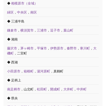
◆
相模原市（全域）
緑区
，
中央区
，
南区
◆ 三浦半島
鎌倉市
，
横須賀市
，
三浦市
，
逗子市
，
葉山町
◆ 湘南
藤沢市
，
茅ヶ崎市
，
平塚市
，
伊勢原市
，
秦野市
，
寒川町
，
大
磯町
，二宮町
◆ 西湘
小田原市
，
箱根町
，
湯河原町
，真鶴町
◆ 足柄上
南足柄市
，山北町，
松田町
，
開成町
，
大井町
，
中井町
◆ 県央