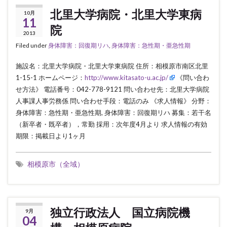
北里大学病院・北里大学東病
10月
11
院
2013
Filed under
身体障害：回復期リハ
,
身体障害：急性期・亜急性期
施設名：北里大学病院・北里大学東病院 住所：相模原市南区北里
1-15-1 ホームページ：
http://www.kitasato-u.ac.jp/
《問い合わ
せ方法》 電話番号：042-778-9121 問い合わせ先：北里大学病院
人事課人事労務係 問い合わせ手段：電話のみ 《求人情報》 分野：
身体障害：急性期・亜急性期, 身体障害：回復期リハ 募集：若干名
（新卒者・既卒者），常勤 採用：次年度4月より 求人情報の有効
期限：掲載日より1ヶ月
相模原市（全域）
独立行政法人 国立病院機
9月
04