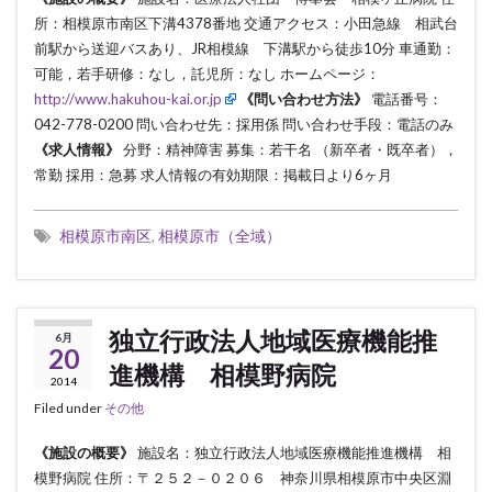
所：相模原市南区下溝4378番地 交通アクセス：小田急線 相武台
前駅から送迎バスあり、JR相模線 下溝駅から徒歩10分 車通勤：
可能，若手研修：なし，託児所：なし ホームページ：
http://www.hakuhou-kai.or.jp
《問い合わせ方法》
電話番号：
042-778-0200 問い合わせ先：採用係 問い合わせ手段：電話のみ
《求人情報》
分野：精神障害 募集：若干名 （新卒者・既卒者），
常勤 採用：急募 求人情報の有効期限：掲載日より6ヶ月
相模原市南区
,
相模原市（全域）
独立行政法人地域医療機能推
6月
20
進機構 相模野病院
2014
Filed under
その他
《施設の概要》
施設名：独立行政法人地域医療機能推進機構 相
模野病院 住所：〒２５２－０２０６ 神奈川県相模原市中央区淵