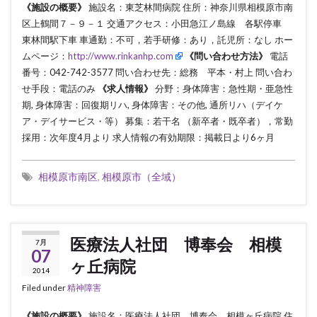
《施設の概要》
施設名：東芝林間病院 住所：神奈川県相模原市南
区上鶴間７－９－１ 交通アクセス：小田急江ノ島線 各駅停車
東林間駅下車 車通勤：不可，若手研修：あり，託児所：なし ホー
ムページ：
http://www.rinkanhp.com
《問い合わせ方法》
電話
番号：042-742-3577 問い合わせ先：総務 平本・村上 問い合わ
せ手段：電話のみ
《求人情報》
分野：身体障害：急性期・亜急性
期, 身体障害：回復期リハ, 身体障害：その他, 通所リハ（デイケ
ア・デイサービス・等） 募集：若干名 （新卒者・既卒者），常勤
採用：次年度4月より 求人情報の有効期限：掲載日より6ヶ月
相模原市南区
,
相模原市（全域）
医療法人社団 博奉会 相模
7月
07
ヶ丘病院
2014
Filed under
精神障害
《施設の概要》
施設名：医療法人社団 博奉会 相模ヶ丘病院 住