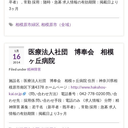
卒者），常勤 採用：随時・急募 求人情報の有効期限：掲載日より
3ヶ月
相模原市緑区
,
相模原市（全域）
医療法人社団 博奉会 相模
1月
16
ヶ丘病院
2014
Filed under
精神障害
施設名：医療法人社団 博奉会 相模ヶ丘病院 住所：神奈川県相
模原市南区下溝4378 ホームページ：
http://www.hakuhou-
kai.or.jp
《問い合わせ方法》 電話番号：042-778-0200 問い合
わせ先：採用係 問い合わせ手段：電話のみ 《求人情報》 分野：精
神障害 募集：若干名 （新卒者・既卒者），常勤 採用：急募 求人
情報の有効期限：掲載日より3ヶ月