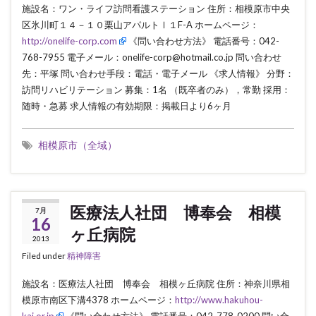
施設名：ワン・ライフ訪問看護ステーション 住所：相模原市中央
区氷川町１４－１０栗山アパルトⅠ１F-A ホームページ：
http://onelife-corp.com
《問い合わせ方法》 電話番号：042-
768-7955 電子メール：onelife-corp@hotmail.co.jp 問い合わせ
先：平塚 問い合わせ手段：電話・電子メール 《求人情報》 分野：
訪問リハビリテーション 募集：1名 （既卒者のみ），常勤 採用：
随時・急募 求人情報の有効期限：掲載日より6ヶ月
相模原市（全域）
医療法人社団 博奉会 相模
7月
16
ヶ丘病院
2013
Filed under
精神障害
施設名：医療法人社団 博奉会 相模ヶ丘病院 住所：神奈川県相
模原市南区下溝4378 ホームページ：
http://www.hakuhou-