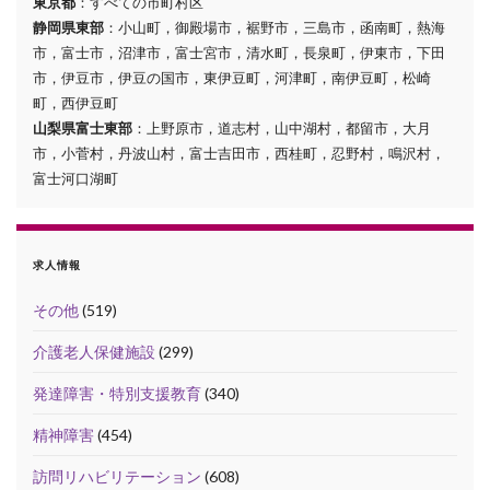
東京都
：すべての市町村区
静岡県東部
：小山町，御殿場市，裾野市，三島市，函南町，熱海
市，富士市，沼津市，富士宮市，清水町，長泉町，伊東市，下田
市，伊豆市，伊豆の国市，東伊豆町，河津町，南伊豆町，松崎
町，西伊豆町
山梨県富士東部
：上野原市，道志村，山中湖村，都留市，大月
市，小菅村，丹波山村，富士吉田市，西桂町，忍野村，鳴沢村，
富士河口湖町
求人情報
その他
(519)
介護老人保健施設
(299)
発達障害・特別支援教育
(340)
精神障害
(454)
訪問リハビリテーション
(608)