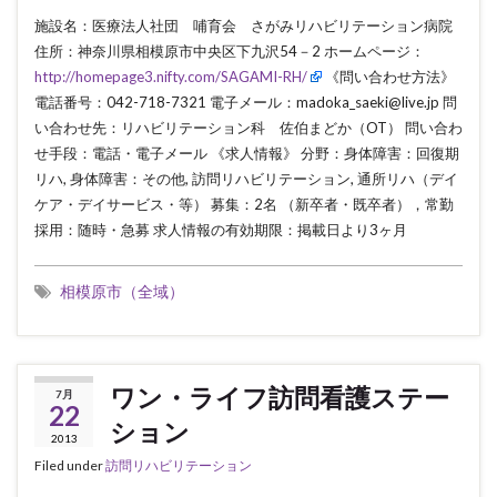
施設名：医療法人社団 哺育会 さがみリハビリテーション病院
住所：神奈川県相模原市中央区下九沢54－2 ホームページ：
http://homepage3.nifty.com/SAGAMI-RH/
《問い合わせ方法》
電話番号：042-718-7321 電子メール：madoka_saeki@live.jp 問
い合わせ先：リハビリテーション科 佐伯まどか（OT） 問い合わ
せ手段：電話・電子メール 《求人情報》 分野：身体障害：回復期
リハ, 身体障害：その他, 訪問リハビリテーション, 通所リハ（デイ
ケア・デイサービス・等） 募集：2名 （新卒者・既卒者），常勤
採用：随時・急募 求人情報の有効期限：掲載日より3ヶ月
相模原市（全域）
ワン・ライフ訪問看護ステー
7月
22
ション
2013
Filed under
訪問リハビリテーション