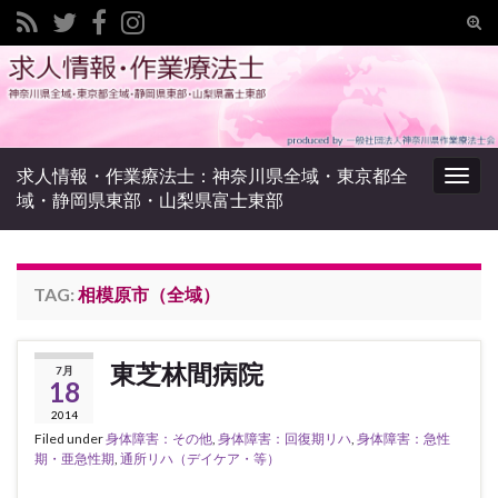
Tog
sear
Search for:
for
求人情報・作業療法士：神奈川県全域・東京都全
Togg
域・静岡県東部・山梨県富士東部
navig
TAG:
相模原市（全域）
東芝林間病院
7月
18
2014
Filed under
身体障害：その他
,
身体障害：回復期リハ
,
身体障害：急性
期・亜急性期
,
通所リハ（デイケア・等）