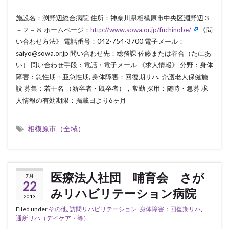
施設名：渕野辺総合病院 住所：神奈川県相模原市中央区淵野辺３
－２－８ ホームページ：
http://www.sowa.or.jp/fuchinobe/
《問
い合わせ方法》 電話番号：042-754-3700 電子メール：
saiyo@sowa.or.jp 問い合わせ先：総務課 佐藤または谷合（たにあ
い） 問い合わせ手段：電話・電子メール 《求人情報》 分野：身体
障害：急性期・亜急性期, 身体障害：回復期リハ, 介護老人保健施
設 募集：若干名 （新卒者・既卒者），常勤 採用：随時・急募 求
人情報の有効期限：掲載日より6ヶ月
相模原市（全域）
医療法人社団 哺育会 さが
7月
22
みリハビリテーション病院
2013
Filed under
その他
,
訪問リハビリテーション
,
身体障害：回復期リハ
,
通所リハ（デイケア・等）