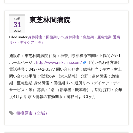
東芝林間病院
10月
31
2013
Filed under
身体障害：回復期リハ
,
身体障害：急性期・亜急性期
,
通所
リハ（デイケア・等）
施設名：東芝林間病院 住所：神奈川県相模原市南区上鶴間7-9-1
ホームページ：
http://www.rinkanhp.com/
《問い合わせ方法》
電話番号：042-742-3577 問い合わせ先：総務担当：平本・村上
問い合わせ手段：電話のみ 《求人情報》 分野：身体障害：急性
期・亜急性期, 身体障害：回復期リハ, 通所リハ（デイケア・デイ
サービス・等） 募集：1名 （新卒者・既卒者），常勤 採用：次年
度4月より 求人情報の有効期限：掲載日より3ヶ月
相模原市（全域）