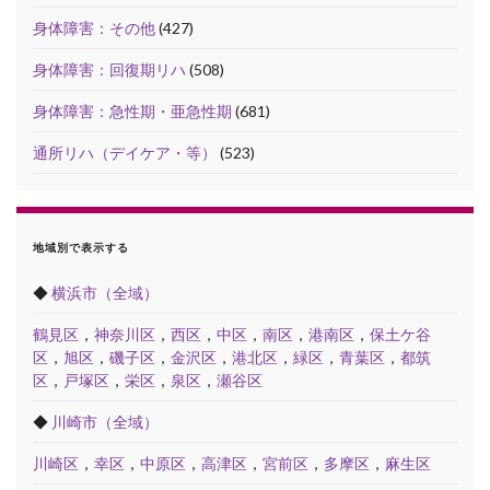
身体障害：その他
(427)
身体障害：回復期リハ
(508)
身体障害：急性期・亜急性期
(681)
通所リハ（デイケア・等）
(523)
地域別で表示する
◆
横浜市（全域）
鶴見区
，
神奈川区
，
西区
，
中区
，
南区
，
港南区
，
保土ケ谷
区
，
旭区
，
磯子区
，
金沢区
，
港北区
，
緑区
，
青葉区
，
都筑
区
，
戸塚区
，
栄区
，
泉区
，
瀬谷区
◆
川崎市（全域）
川崎区
，
幸区
，
中原区
，
高津区
，
宮前区
，
多摩区
，
麻生区