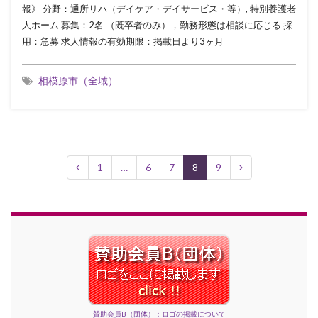
報》 分野：通所リハ（デイケア・デイサービス・等）, 特別養護老
人ホーム 募集：2名 （既卒者のみ），勤務形態は相談に応じる 採
用：急募 求人情報の有効期限：掲載日より3ヶ月
相模原市（全域）
1
…
6
7
8
9
賛助会員B（団体）：ロゴの掲載について