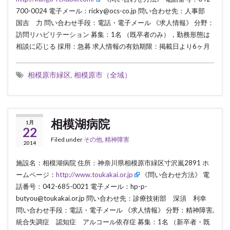
700-0024 電子メール：ricky@ocs-co.jp 問い合わせ先：人事部
国吉 力 問い合わせ手段：電話・電子メール 《求人情報》 分野：
訪問リハビリテーション 募集：1名 （既卒者のみ），勤務形態は
相談に応じる 採用：急募 求人情報の有効期限：掲載日より6ヶ月
相模原市緑区
,
相模原市（全域）
相模湖病院
1月
22
Filed under
その他
,
精神障害
2014
施設名：相模湖病院 住所：神奈川県相模原市緑区寸沢嵐2891 ホ
ームページ：
http://www.toukakai.or.jp
《問い合わせ方法》 電
話番号：042-685-0021 電子メール：hp-p-
butyou@toukakai.or.jp 問い合わせ先：診療技術部 深須 利幸
問い合わせ手段：電話・電子メール 《求人情報》 分野：精神障害,
統合失調症 認知症 アルコール依存症 募集：1名 （新卒者・既