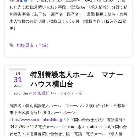
kai.or.jp
《問い合わせ方法》 電話番号：042-778-0200 問い合
わせ先：総務課 問い合わせ手段：電話のみ 《求人情報》 分野：精
神障害 募集：若干名 （新卒者・既卒者），常勤 採用：随時・急募
求人情報の有効期限：掲載日より3ヶ月 （掲載内容：H25/7/22変
更）
相模原市（全域）
特別養護老人ホーム マナー
1月
31
ハウス横山台
2013
Filed under
その他
,
通所リハ（デイケア・等）
施設名：特別養護老人ホーム マナーハウス横山台 住所：相模原
市中央区横山台1-28-3 ホームページ：
http://www.soukafukushikai.jp/
《問い合わせ方法》 電話番号：
042-759-5122 電子メール：k-fukuda@soukafukushikai.jp 問い合
わせ先：採用担当 問い合わせ手段：電話・電子メール 《求人情