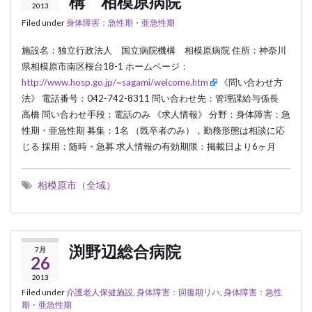
構 相模原病院
2013
Filed under
身体障害：急性期・亜急性期
施設名：独立行政法人 国立病院機構 相模原病院 住所：神奈川
県相模原市南区桜台18-1 ホームページ：
http://www.hosp.go.jp/~sagami/welcome.htm
《問い合わせ方
法》 電話番号：042-742-8311 問い合わせ先：管理課給与係長
高橋 問い合わせ手段：電話のみ 《求人情報》 分野：身体障害：急
性期・亜急性期 募集：1名 （既卒者のみ），勤務形態は相談に応
じる 採用：随時・急募 求人情報の有効期限：掲載日より6ヶ月
相模原市（全域）
渕野辺総合病院
7月
26
2013
Filed under
介護老人保健施設
,
身体障害：回復期リハ
,
身体障害：急性
期・亜急性期