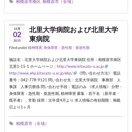
相模原市南区
,
相模原市（全域）
北里大学病院および北里大学
12月
02
東病院
2013
Filed under
精神障害
,
身体障害：急性期・亜急性期
施設名：北里大学病院および北里大学東病院 住所：相模原市南区
北里1-15-1 ホームページ：
http://www.kitasato-u.ac.jp
http://www.ehp.kitasato-u.ac.jp/ehp/
《問い合わせ方法》 電話
番号：042-778-9121 問い合わせ先：北里大学病院 事務部 人
事課 人事労務係 問い合わせ手段：電話のみ 《求人情報》 分野：
身体障害：急性期・亜急性期, 精神障害 募集：若干名 （新卒者・
既卒者），常勤 採用：次年度4月より 求人情報の有効期限：掲載
日より1ヶ月
相模原市（全域）