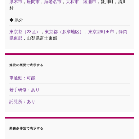
厚木市
，
座間市
，
海老名市
，
大和市
，
綾瀬市
，愛川町，清川
村
◆ 県外
東京都（23区）
，
東京都（多摩地区）
，
東京都町田市
，
静岡
県東部
，山梨県富士東部
施設の概要で表示する
車通勤：可能
若手研修：あり
託児所：あり
勤務条件別で表示する