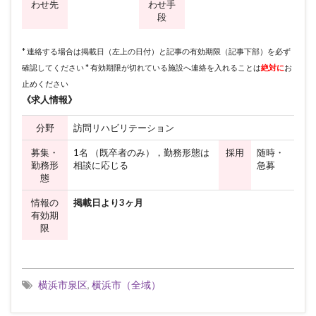
わせ先
わせ手
段
* 連絡する場合は掲載日（左上の日付）と記事の有効期限（記事下部）を必ず
確認してください * 有効期限が切れている施設へ連絡を入れることは
絶対に
お
止めください
《求人情報》
分野
訪問リハビリテーション
募集・
1名 （既卒者のみ），勤務形態は
採用
随時・
勤務形
相談に応じる
急募
態
情報の
掲載日より3ヶ月
有効期
限
横浜市泉区
,
横浜市（全域）