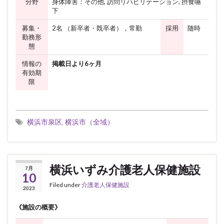
分野
身体障害：その他, 訪問リハビリテーション, 摂食嚥
下
募集・
2名 （新卒者・既卒者），常勤
採用
随時
勤務形
態
情報の
掲載日より6ヶ月
有効期
限
横浜市泉区
,
横浜市（全域）
横浜いずみ介護老人保健施設
7月
10
Filed under
介護老人保健施設
2023
《施設の概要》