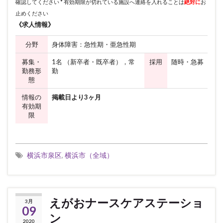
確認してください * 有効期限が切れている施設へ連絡を入れることは
絶対に
お
止めください
《求人情報》
分野
身体障害：急性期・亜急性期
募集・
1名 （新卒者・既卒者），常
採用
随時・急募
勤務形
勤
態
情報の
掲載日より3ヶ月
有効期
限
横浜市泉区
,
横浜市（全域）
えがおナースケアステーショ
3月
09
ン
2020