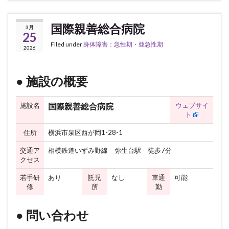
国際親善総合病院
3月
25
Filed under
身体障害：急性期・亜急性期
2026
● 施設の概要
施設名
ウェブサイ
国際親善総合病院
ト
住所
横浜市泉区西が岡1-28-1
交通ア
相模鉄道いずみ野線 弥生台駅 徒歩7分
クセス
若手研
あり
託児
なし
車通
可能
修
所
勤
● 問い合わせ