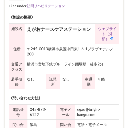
Filed under
訪問リハビリテーション
《施設の概要》
施設名
ウェブサイ
えがおナースケアステーション
ト（外
部）
住所
〒245-0013横浜市泉区中田東1-6-1プラザエテルノ
203
交通ア
横浜市営地下鉄ブルーライン踊場駅 徒歩2分
クセス
若手研
なし
託児
なし
車通
可能
修
所
勤
《問い合わせ方法》
電話番
045-873-
電子メ
egao@bright-
号
6122
ール
kango.com
問い合
飯島
問い合
電話・電子メール