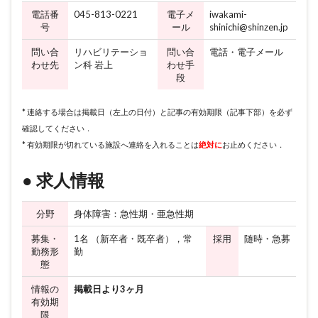
電話番
045-813-0221
電子メ
iwakami-
号
ール
shinichi@shinzen.jp
問い合
リハビリテーショ
問い合
電話・電子メール
わせ先
ン科 岩上
わせ手
段
* 連絡する場合は掲載日（左上の日付）と記事の有効期限（記事下部）を必ず
確認してください．
* 有効期限が切れている施設へ連絡を入れることは
絶対に
お止めください．
● 求人情報
分野
身体障害：急性期・亜急性期
募集・
1名 （新卒者・既卒者），常
採用
随時・急募
勤務形
勤
態
情報の
掲載日より3ヶ月
有効期
限