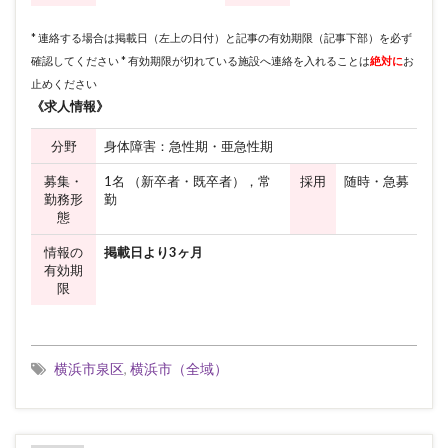
* 連絡する場合は掲載日（左上の日付）と記事の有効期限（記事下部）を必ず
確認してください * 有効期限が切れている施設へ連絡を入れることは
絶対に
お
止めください
《求人情報》
分野
身体障害：急性期・亜急性期
募集・
1名 （新卒者・既卒者），常
採用
随時・急募
勤務形
勤
態
情報の
掲載日より3ヶ月
有効期
限
横浜市泉区
,
横浜市（全域）