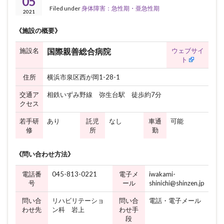
05
Filed under
身体障害：急性期・亜急性期
2021
《施設の概要》
施設名
ウェブサイ
国際親善総合病院
ト
住所
横浜市泉区西が岡1-28-1
交通ア
相鉄いずみ野線 弥生台駅 徒歩約7分
クセス
若手研
あり
託児
なし
車通
可能
修
所
勤
《問い合わせ方法》
電話番
045-813-0221
電子メ
iwakami-
号
ール
shinichi@shinzen.jp
問い合
リハビリテーショ
問い合
電話・電子メール
わせ先
ン科 岩上
わせ手
段