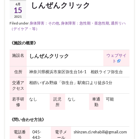
しんぜんクリック
6月
15
2021
Filed under
身体障害：その他
,
身体障害：急性期・亜急性期
,
通所リハ
（デイケア・等）
《施設の概要》
施設名
ウェブサイ
しんぜんクリック
ト
住所
神奈川県横浜市泉区弥生台16-1 相鉄ライフ弥生台
交通ア
相鉄いずみ野線「弥生台」駅南口より徒歩1分
クセス
若手研
なし
託児
なし
車通
可能
修
所
勤
《問い合わせ方法》
電話番
045-
電子メ
shinzen.cl.rehabili@gmail.com
号
443-
ール