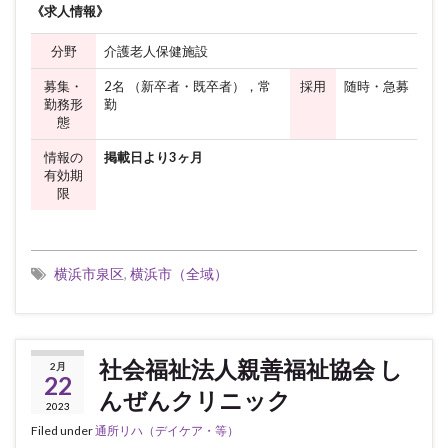
《求人情報》
分野
介護老人保健施設
募集・
2名 （新卒者・既卒者），常
採用
随時・急募
勤務形
勤
態
情報の
掲載日より3ヶ月
有効期
限
横浜市泉区
,
横浜市（全域）
社会福祉法人親善福祉協会 し
2月
22
んぜんクリニック
2023
Filed under
通所リハ（デイケア・等）