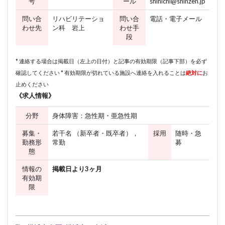
号
ール
shinichi@shinzen.jp
問い合
リハビリテーショ
問い合
電話・電子メール
わせ先
ン科 岩上
わせ手
段
* 連絡する場合は掲載日（左上の日付）と記事の有効期限（記事下部）を必ず
確認してください * 有効期限が切れている施設へ連絡を入れることは
絶対に
お
止めください
《求人情報》
分野
身体障害：急性期・亜急性期
募集・
若干名 （新卒者・既卒者），
採用
随時・急
勤務形
常勤
募
態
情報の
掲載日より3ヶ月
有効期
限