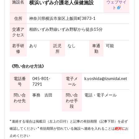
施設名
ウェブサイ
横浜いずみ介護老人保健施設
ト
住所
神奈川県横浜市泉区上飯田町3873-1
交通ア
相鉄いずみ野線いずみ野駅から徒歩15分
クセス
若手研
あり
託児
なし
車通
可能
修
所
勤
《問い合わせ方法》
電話番
045-801-
電子メ
k.yoshida@izumidai.net
号
7291
ール
問い合
事務 吉田
問い合
電話・電子メール
わせ先
わせ手
段
* 連絡する場合は掲載日（左上の日付）と記事の有効期限（記事下部）を必ず
確認してください * 有効期限が切れている施設へ連絡を入れることは
絶対に
お
止めください