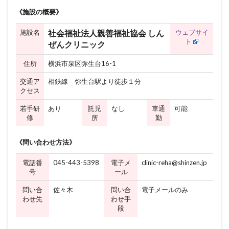
《施設の概要》
施設名
ウェブサイ
社会福祉法人親善福祉協会 しん
ト
ぜんクリニック
住所
横浜市泉区弥生台16-1
交通ア
相鉄線 弥生台駅より徒歩１分
クセス
若手研
あり
託児
なし
車通
可能
修
所
勤
《問い合わせ方法》
電話番
045-443-5398
電子メ
clinic-reha@shinzen.jp
号
ール
問い合
佐々木
問い合
電子メールのみ
わせ先
わせ手
段