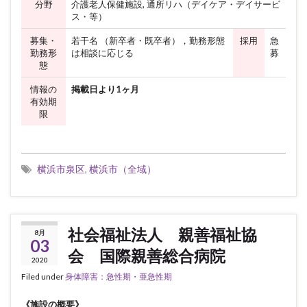
分野
介護老人保健施設, 通所リハ（デイケア・デイサービ
ス・等）
募集・
若干名 （新卒者・既卒者），勤務形態
採用
急
勤務形
は相談に応じる
募
態
情報の
掲載日より1ヶ月
有効期
限
横浜市泉区
,
横浜市（全域）
社会福祉法人 親善福祉協
8月
03
会 国際親善総合病院
2020
Filed under
身体障害：急性期・亜急性期
《施設の概要》