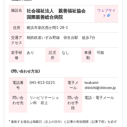
施設名
ウェブサイ
社会福祉法人 親善福祉協会
ト
国際親善総合病院
住所
横浜市泉区西が岡1-28-1
交通ア
相鉄鉄道いずみ野線 弥生台駅 徒歩7分
クセス
若手研
あり
託児
なし
車通
可能
修
所
勤
《問い合わせ方法》
電話番
045-813-0221
電子メ
iwakami-
号
ール
shinichi@shinzen.jp
問い合
リハビリテーショ
問い合
電話・電子メール
わせ先
ン科 岩上
わせ手
段
* 連絡する場合は掲載日（左上の日付）と記事の有効期限（記事下部）を必ず