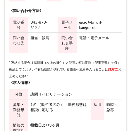
《問い合わせ方法》
電話番
045-873-
電子メ
egao@bright-
号
6122
ール
kango.com
問い合
担当：飯島
問い合
電話・電子メール
わせ先
わせ手
段
* 連絡する場合は掲載日（左上の日付）と記事の有効期限（記事下部）を必ず
確認してください * 有効期限が切れている施設へ連絡を入れることは
絶対に
お
止めください
《求人情報》
分野
訪問リハビリテーション
募集・
1名 （既卒者のみ），勤務形態は
採用
随時・
勤務形
相談に応じる
急募
態
情報の
掲載日より3ヶ月
有効期