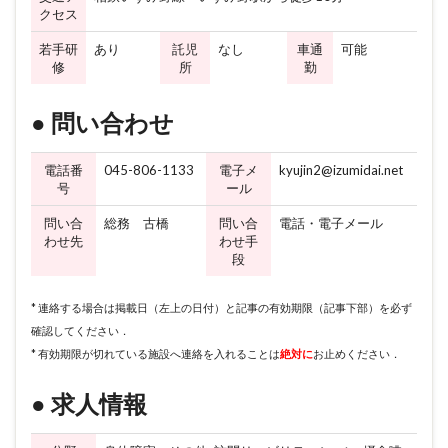
クセス
若手研
あり
託児
なし
車通
可能
修
所
勤
● 問い合わせ
電話番
045-806-1133
電子メ
kyujin2@izumidai.net
号
ール
問い合
総務 古橋
問い合
電話・電子メール
わせ先
わせ手
段
* 連絡する場合は掲載日（左上の日付）と記事の有効期限（記事下部）を必ず
確認してください．
* 有効期限が切れている施設へ連絡を入れることは
絶対に
お止めください．
● 求人情報