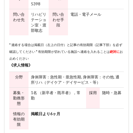
5398
問い合
リハビリ
問い合
電話・電子メール
わせ先
テーショ
わせ手
ン室・渡
段
部敬志
* 連絡する場合は掲載日（左上の日付）と記事の有効期限（記事下部）を必ず
確認してください * 有効期限が切れている施設へ連絡を入れることは
絶対に
お
止めください
《求人情報》
分野
身体障害：急性期・亜急性期, 身体障害：その他, 通
所リハ（デイケア・デイサービス・等）
募集・
1名 （新卒者・既卒者），常
採用
随時・急募
勤務形
勤
態
情報の
掲載日より6ヶ月
有効期
限