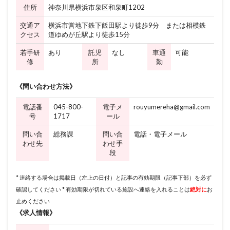
住所
神奈川県横浜市泉区和泉町1202
交通ア
横浜市営地下鉄下飯田駅より徒歩9分 または相模鉄
クセス
道ゆめが丘駅より徒歩15分
若手研
あり
託児
なし
車通
可能
修
所
勤
《問い合わせ方法》
電話番
045-800-
電子メ
rouyumereha@gmail.com
号
1717
ール
問い合
総務課
問い合
電話・電子メール
わせ先
わせ手
段
* 連絡する場合は掲載日（左上の日付）と記事の有効期限（記事下部）を必ず
確認してください * 有効期限が切れている施設へ連絡を入れることは
絶対に
お
止めください
《求人情報》