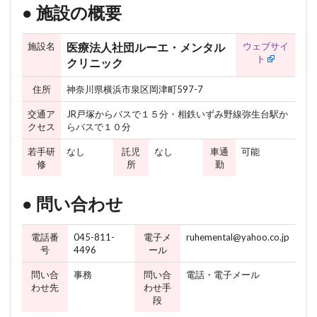
● 施設の概要
施設名
ウェブサイ
医療法人社団ルーエ・メンタル
ト
クリニック
住所
神奈川県横浜市泉区岡津町597-7
交通ア
JR戸塚からバスで１５分・相鉄いずみ野線弥生台駅か
クセス
らバスで１０分
若手研
なし
託児
なし
車通
可能
修
所
勤
● 問い合わせ
電話番
045-811-
電子メ
ruhemental@yahoo.co.jp
号
4496
ール
問い合
事務
問い合
電話・電子メール
わせ先
わせ手
段