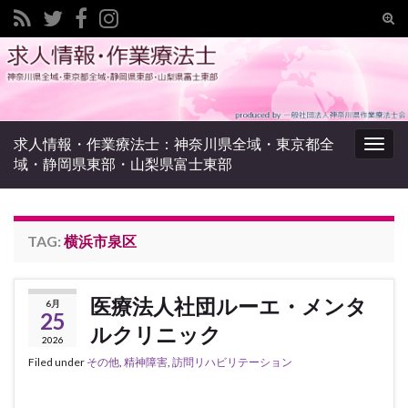
Tog
sear
Search for:
for
求人情報・作業療法士：神奈川県全域・東京都全
Togg
域・静岡県東部・山梨県富士東部
navig
TAG:
横浜市泉区
医療法人社団ルーエ・メンタ
6月
25
ルクリニック
2026
Filed under
その他
,
精神障害
,
訪問リハビリテーション