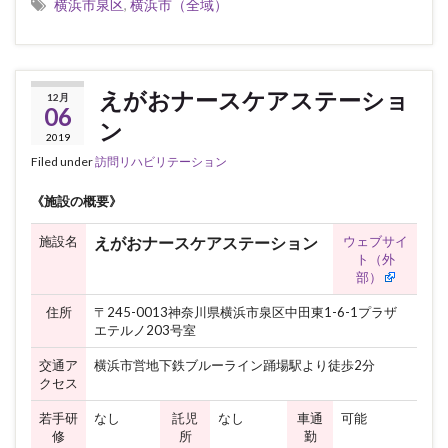
横浜市泉区
,
横浜市（全域）
えがおナースケアステーショ
12月
06
ン
2019
Filed under
訪問リハビリテーション
《施設の概要》
施設名
ウェブサイ
えがおナースケアステーション
ト（外
部）
住所
〒245-0013神奈川県横浜市泉区中田東1-6-1プラザ
エテルノ203号室
交通ア
横浜市営地下鉄ブルーライン踊場駅より徒歩2分
クセス
若手研
なし
託児
なし
車通
可能
修
所
勤