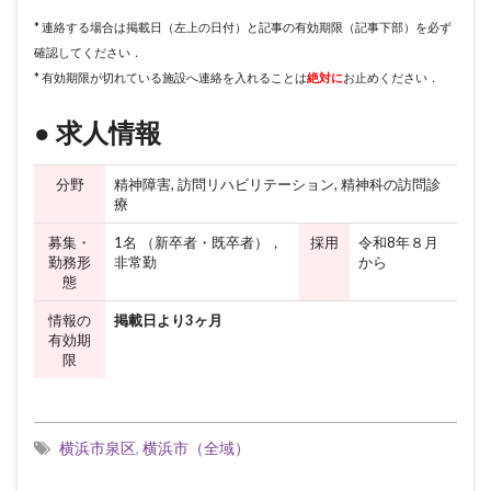
* 連絡する場合は掲載日（左上の日付）と記事の有効期限（記事下部）を必ず
確認してください．
* 有効期限が切れている施設へ連絡を入れることは
絶対に
お止めください．
● 求人情報
分野
精神障害, 訪問リハビリテーション, 精神科の訪問診
療
募集・
1名 （新卒者・既卒者），
採用
令和8年８月
勤務形
非常勤
から
態
情報の
掲載日より3ヶ月
有効期
限
横浜市泉区
,
横浜市（全域）