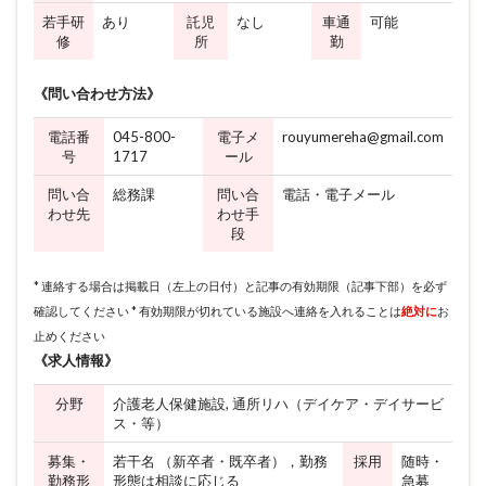
若手研
あり
託児
なし
車通
可能
修
所
勤
《問い合わせ方法》
電話番
045-800-
電子メ
rouyumereha@gmail.com
号
1717
ール
問い合
総務課
問い合
電話・電子メール
わせ先
わせ手
段
* 連絡する場合は掲載日（左上の日付）と記事の有効期限（記事下部）を必ず
確認してください * 有効期限が切れている施設へ連絡を入れることは
絶対に
お
止めください
《求人情報》
分野
介護老人保健施設, 通所リハ（デイケア・デイサービ
ス・等）
募集・
若干名 （新卒者・既卒者），勤務
採用
随時・
勤務形
形態は相談に応じる
急募