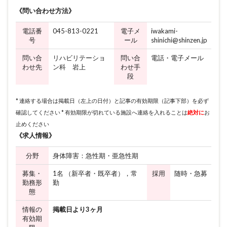
《問い合わせ方法》
電話番
045-813-0221
電子メ
iwakami-
号
ール
shinichi@shinzen.jp
問い合
リハビリテーショ
問い合
電話・電子メール
わせ先
ン科 岩上
わせ手
段
* 連絡する場合は掲載日（左上の日付）と記事の有効期限（記事下部）を必ず
確認してください * 有効期限が切れている施設へ連絡を入れることは
絶対に
お
止めください
《求人情報》
分野
身体障害：急性期・亜急性期
募集・
1名 （新卒者・既卒者），常
採用
随時・急募
勤務形
勤
態
情報の
掲載日より3ヶ月
有効期