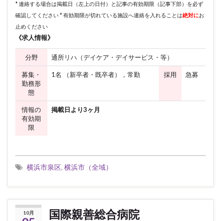
* 連絡する場合は掲載日（左上の日付）と記事の有効期限（記事下部）を必ず
確認してください * 有効期限が切れている施設へ連絡を入れることは
絶対に
お
止めください
《求人情報》
分野
通所リハ（デイケア・デイサービス・等）
募集・
1名 （新卒者・既卒者），常勤
採用
急募
勤務形
態
情報の
掲載日より3ヶ月
有効期
限
横浜市泉区
,
横浜市（全域）
国際親善総合病院
10月