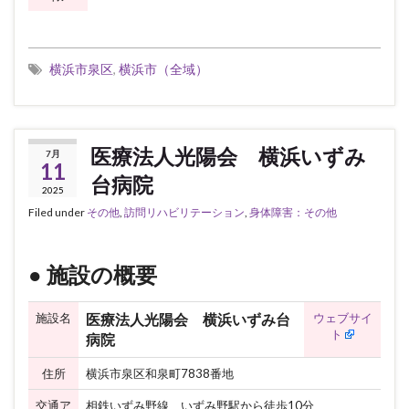
横浜市泉区
,
横浜市（全域）
医療法人光陽会 横浜いずみ
7月
11
台病院
2025
Filed under
その他
,
訪問リハビリテーション
,
身体障害：その他
● 施設の概要
施設名
ウェブサイ
医療法人光陽会 横浜いずみ台
ト
病院
住所
横浜市泉区和泉町7838番地
交通ア
相鉄いずみ野線 いずみ野駅から徒歩10分