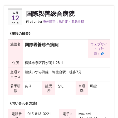
国際親善総合病院
12月
12
Filed under
身体障害：急性期・亜急性期
2019
《施設の概要》
施設名
ウェブサイ
国際親善総合病院
ト（外
部）
住所
横浜市泉区西が岡1-28-1
交通ア
相鉄いずみ野線 弥生台駅 徒歩7分
クセス
若手研
あり
託児
なし
車通
可能
修
所
勤
《問い合わせ方法》
電話番
045-813-0221
電子メ
iwakami-