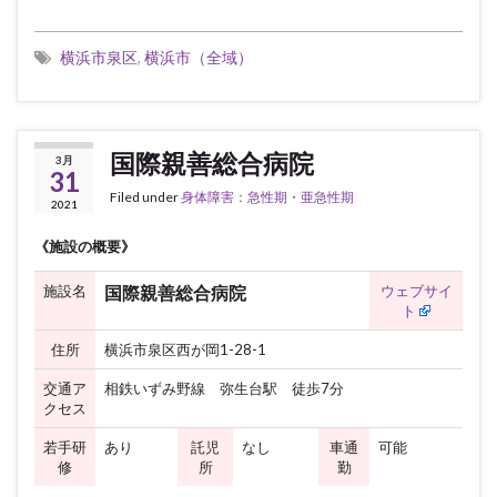
横浜市泉区
,
横浜市（全域）
国際親善総合病院
3月
31
Filed under
身体障害：急性期・亜急性期
2021
《施設の概要》
施設名
ウェブサイ
国際親善総合病院
ト
住所
横浜市泉区西が岡1-28-1
交通ア
相鉄いずみ野線 弥生台駅 徒歩7分
クセス
若手研
あり
託児
なし
車通
可能
修
所
勤