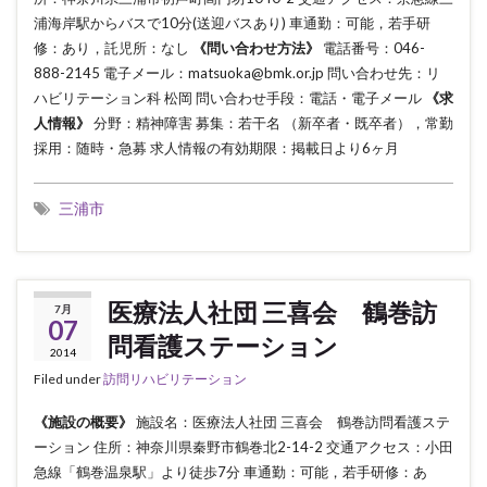
浦海岸駅からバスで10分(送迎バスあり) 車通勤：可能，若手研
修：あり，託児所：なし
《問い合わせ方法》
電話番号：046-
888-2145 電子メール：matsuoka@bmk.or.jp 問い合わせ先：リ
ハビリテーション科 松岡 問い合わせ手段：電話・電子メール
《求
人情報》
分野：精神障害 募集：若干名 （新卒者・既卒者），常勤
採用：随時・急募 求人情報の有効期限：掲載日より6ヶ月
三浦市
医療法人社団 三喜会 鶴巻訪
7月
07
問看護ステーション
2014
Filed under
訪問リハビリテーション
《施設の概要》
施設名：医療法人社団 三喜会 鶴巻訪問看護ステ
ーション 住所：神奈川県秦野市鶴巻北2-14-2 交通アクセス：小田
急線「鶴巻温泉駅」より徒歩7分 車通勤：可能，若手研修：あ