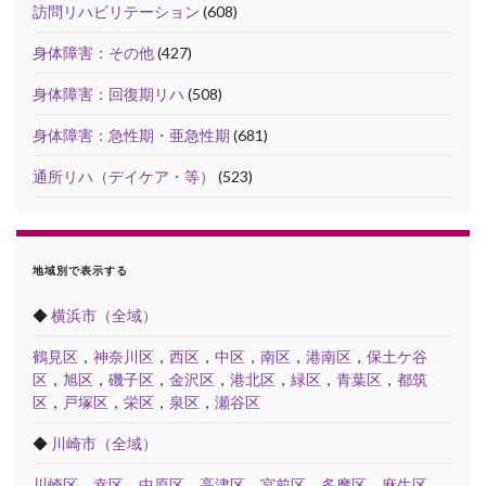
訪問リハビリテーション
(608)
身体障害：その他
(427)
身体障害：回復期リハ
(508)
身体障害：急性期・亜急性期
(681)
通所リハ（デイケア・等）
(523)
地域別で表示する
◆
横浜市（全域）
鶴見区
，
神奈川区
，
西区
，
中区
，
南区
，
港南区
，
保土ケ谷
区
，
旭区
，
磯子区
，
金沢区
，
港北区
，
緑区
，
青葉区
，
都筑
区
，
戸塚区
，
栄区
，
泉区
，
瀬谷区
◆
川崎市（全域）
川崎区
，
幸区
，
中原区
，
高津区
，
宮前区
，
多摩区
，
麻生区