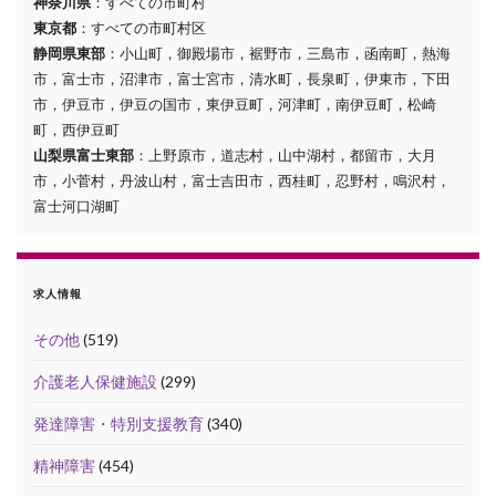
神奈川県
：すべての市町村
東京都
：すべての市町村区
静岡県東部
：小山町，御殿場市，裾野市，三島市，函南町，熱海
市，富士市，沼津市，富士宮市，清水町，長泉町，伊東市，下田
市，伊豆市，伊豆の国市，東伊豆町，河津町，南伊豆町，松崎
町，西伊豆町
山梨県富士東部
：上野原市，道志村，山中湖村，都留市，大月
市，小菅村，丹波山村，富士吉田市，西桂町，忍野村，鳴沢村，
富士河口湖町
求人情報
その他
(519)
介護老人保健施設
(299)
発達障害・特別支援教育
(340)
精神障害
(454)