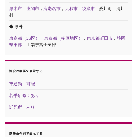
厚木市
，
座間市
，
海老名市
，
大和市
，
綾瀬市
，愛川町，清川
村
◆ 県外
東京都（23区）
，
東京都（多摩地区）
，
東京都町田市
，
静岡
県東部
，山梨県富士東部
施設の概要で表示する
車通勤：可能
若手研修：あり
託児所：あり
勤務条件別で表示する