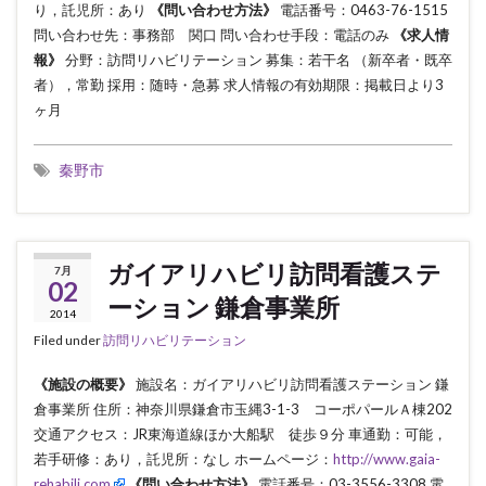
り，託児所：あり
《問い合わせ方法》
電話番号：0463-76-1515
問い合わせ先：事務部 関口 問い合わせ手段：電話のみ
《求人情
報》
分野：訪問リハビリテーション 募集：若干名 （新卒者・既卒
者），常勤 採用：随時・急募 求人情報の有効期限：掲載日より3
ヶ月
秦野市
ガイアリハビリ訪問看護ステ
7月
02
ーション 鎌倉事業所
2014
Filed under
訪問リハビリテーション
《施設の概要》
施設名：ガイアリハビリ訪問看護ステーション 鎌
倉事業所 住所：神奈川県鎌倉市玉縄3-1-3 コーポパールＡ棟202
交通アクセス：JR東海道線ほか大船駅 徒歩９分 車通勤：可能，
若手研修：あり，託児所：なし ホームページ：
http://www.gaia-
rehabili.com
《問い合わせ方法》
電話番号：03-3556-3308 電