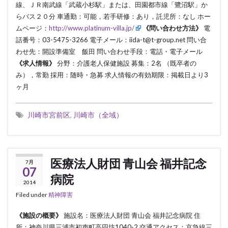
線、ＪＲ南武線「武蔵小杉駅」または、田園都市線「鷺沼駅」か
らバス２０分 車通勤：可能，若手研修：あり，託児所：なし ホー
ムページ：
http://www.platinum-villa.jp/
《問い合わせ方法》
電
話番号：03-5475-3266 電子メール：iida-t@t-group.net 問い合
わせ先：開設準備室 飯田 問い合わせ手段：電話・電子メール
《求人情報》
分野：介護老人保健施設 募集：2名 （既卒者の
み），常勤 採用：随時・急募 求人情報の有効期限：掲載日より3
ヶ月
川崎市宮前区
,
川崎市（全域）
医療法人財団 青山会 福井記念
7月
07
病院
2014
Filed under
精神障害
《施設の概要》
施設名：医療法人財団 青山会 福井記念病院 住
所：神奈川県三浦市初声町高円坊1040-2 交通アクセス：京急線三