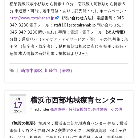
横須賀線武蔵小杉駅から徒歩１０分 南武線向河原駅から徒歩５
分 車通勤：可能，若手研修：あり，託児所：なし ホームページ：
http://www.totalrehab.jp
《問い合わせ方法》
電話番号：045-
349-3230 電子メール：staff101@totalrehab.jp 問い合わせ先：
045-349-3230 問い合わせ手段：電話・電子メール
《求人情報》
分野：通所リハ（デイケア・デイサービス・等）, その他 募集：若
干名 （新卒者・既卒者），勤務形態は相談に応じる 採用：随時・
急募 求人情報の有効期限：掲載日より3ヶ月
川崎市中原区
,
川崎市（全域）
横浜市西部地域療育センター
7月
17
Filed under
発達障害・特別支援教育
,
身体障害：その他
2014
《施設の概要》
施設名：横浜市西部地域療育センター 住所：横浜
市保土ケ谷区今井町743-2 交通アクセス：JR横須賀線 保土ヶ谷
駅 又は 相鉄線 二俣川駅よりバス 車通勤：不可，若手研修：