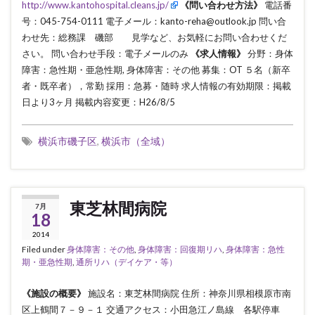
http://www.kantohospital.cleans.jp/
《問い合わせ方法》
電話番
号：045-754-0111 電子メール：kanto-reha@outlook.jp 問い合
わせ先：総務課 磯部 見学など、お気軽にお問い合わせくだ
さい。 問い合わせ手段：電子メールのみ
《求人情報》
分野：身体
障害：急性期・亜急性期, 身体障害：その他 募集：OT ５名（新卒
者・既卒者），常勤 採用：急募・随時 求人情報の有効期限：掲載
日より3ヶ月 掲載内容変更：H26/8/5
横浜市磯子区
,
横浜市（全域）
東芝林間病院
7月
18
2014
Filed under
身体障害：その他
,
身体障害：回復期リハ
,
身体障害：急性
期・亜急性期
,
通所リハ（デイケア・等）
《施設の概要》
施設名：東芝林間病院 住所：神奈川県相模原市南
区上鶴間７－９－１ 交通アクセス：小田急江ノ島線 各駅停車