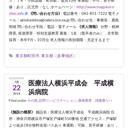
ス：ＪＲ・小田急線「町田駅」徒歩10分 車通勤：不可，若手研
修：あり，託児所：なし ホームページ：
http://www.magokoro-
clinic.info
《問い合わせ方法》
電話番号：042-851-7222 電子メ
ール：akiokashima@celery.ocn.ne.jp 問い合わせ先：事務長・鹿島
明雄 問い合わせ手段：電話・電子メール
《求人情報》
分野：精神
障害, 発達障害・特別支援教育 募集：1名 （既卒者のみ），非常勤
採用：本年9月～10月位 求人情報の有効期限：充足するまで
東京都町田市
,
東京都（多摩地区）
医療法人横浜平成会 平成横
7月
22
浜病院
2014
Filed under
その他
,
訪問リハビリテーション
,
身体障害：回復期リハ
《施設の概要》
施設名：医療法人横浜平成会 平成横浜病院 住
所：神奈川県横浜市戸塚区戸塚町550番地 交通アクセス：戸塚駅
より徒歩18分無料送迎バスあり 車通勤：可能，若手研修：あり，