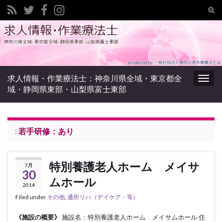
Tog
sear
Search for:
for
求人情報・作業療法士：神奈川県全域・東京都全
Togg
域・静岡県東部・山梨県富士東部
navig
:
若手研修：あり
特別養護老人ホーム メイサ
7月
30
ムホール
2014
Filed under
その他
,
通所リハ（デイケア・等）
《施設の概要》
施設名：特別養護老人ホーム メイサムホール 住