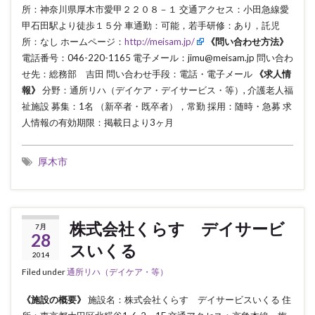
所：神奈川県厚木市愛甲２２０８－１ 交通アクセス：小田急線愛
甲石田駅より徒歩１５分 車通勤：可能，若手研修：あり，託児
所：なし ホームページ：
http://meisam.jp/
《問い合わせ方法》
電話番号：046-220-1165 電子メール：jimu@meisam.jp 問い合わ
せ先：総務部 吉田 問い合わせ手段：電話・電子メール
《求人情
報》
分野：通所リハ（デイケア・デイサービス・等）, 介護老人福
祉施設 募集：1名 （新卒者・既卒者），常勤 採用：随時・急募 求
人情報の有効期限：掲載日より3ヶ月
厚木市
株式会社くらす デイサービ
7月
28
スいくる
2014
Filed under
通所リハ（デイケア・等）
《施設の概要》
施設名：株式会社くらす デイサービスいくる 住