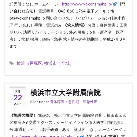
託児所：なし ホームページ：
http://www.yokohamahp.jp/
《問
い合わせ方法》
電話番号：045-860-1764 電子メール：rh-
pt@yokohamahp.jp 問い合わせ先：リハビリテーション科鈴木真
理 問い合わせ手段：電話のみ
《求人情報》
分野：身体障害：回復
期リハ, 訪問リハビリテーション, 外来 募集：6名（新卒者・既卒
者），常勤 採用：随時・急募 求人情報の有効期限：平成27年3月
まで
横浜市戸塚区
,
横浜市（全域）
横浜市立大学附属病院
7月
22
Filed under
身体障害：急性期・亜急性期
2014
《施設の概要》
施設名：横浜市立大学附属病院 住所：横浜市金沢
区福浦3-9 交通アクセス：シーサイドライン市大医学部前徒歩１
分 車通勤：不可，若手研修：あり，託児所：なし ホームページ：
http://www.yokohama-cu.ac.jp/fukuhp/
《問い合わせ方法》
電