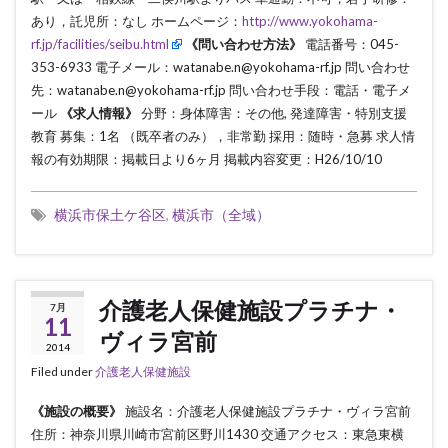
あり，託児所：なし ホームページ：
http://www.yokohama-
rf.jp/facilities/seibu.html
《問い合わせ方法》
電話番号：045-
353-6933 電子メール：watanabe.n@yokohama-rf.jp 問い合わせ
先：watanabe.n@yokohama-rf.jp 問い合わせ手段：電話・電子メ
ール
《求人情報》
分野：身体障害：その他, 発達障害・特別支援
教育 募集：1名 （既卒者のみ），非常勤 採用：随時・急募 求人情
報の有効期限：掲載日より6ヶ月 掲載内容変更：H26/10/10
横浜市保土ケ谷区
,
横浜市（全域）
介護老人保健施設プラチナ・
7月
11
ヴィラ宮前
2014
Filed under
介護老人保健施設
《施設の概要》
施設名：介護老人保健施設プラチナ・ヴィラ宮前
住所：神奈川県川崎市宮前区野川1430 交通アクセス：東急東横