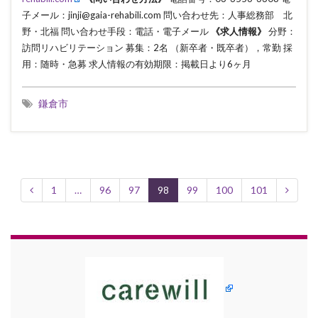
子メール：jinji@gaia-rehabili.com 問い合わせ先：人事総務部 北
野・北福 問い合わせ手段：電話・電子メール
《求人情報》
分野：
訪問リハビリテーション 募集：2名 （新卒者・既卒者），常勤 採
用：随時・急募 求人情報の有効期限：掲載日より6ヶ月
鎌倉市
1
…
96
97
98
99
100
101