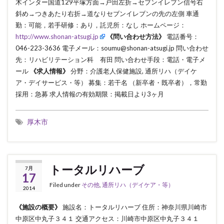
木インター国道129平塚方面→戸田左折→セブンイレブン信号右
斜め→つきあたり右折→道なりセブンイレブンの先の左側 車通
勤：可能，若手研修：あり，託児所：なし ホームページ：
http://www.shonan-atsugi.jp
《問い合わせ方法》
電話番号：
046-223-3636 電子メール：soumu@shonan-atsugi.jp 問い合わせ
先：リハビリテーション科 有田 問い合わせ手段：電話・電子メ
ール
《求人情報》
分野：介護老人保健施設, 通所リハ（デイケ
ア・デイサービス・等） 募集：若干名 （新卒者・既卒者），常勤
採用：急募 求人情報の有効期限：掲載日より3ヶ月
厚木市
トータルリハーブ
7月
17
Filed under
その他
,
通所リハ（デイケア・等）
2014
《施設の概要》
施設名：トータルリハーブ 住所：神奈川県川崎市
中原区中丸子３４１ 交通アクセス：川崎市中原区中丸子３４１