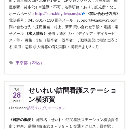
所：東京都大田区北糀谷1-6-2 1F 交通アクセス：京急本線 梅
屋敷駅 徒歩9分 車通勤：不可，若手研修：あり，託児所：なし
ホームページ：
http://ikuru.blogdehp.ne.jp/
《問い合わせ方法》
電話番号：045-501-7110 電子メール：support@kaigoya3.com
問い合わせ先：採用担当 村上、新田 問い合わせ手段：電話・電
子メール
《求人情報》
分野：通所リハ（デイケア・デイサービ
ス・等） 募集：1名 （新卒者・既卒者），勤務形態は相談に応じ
る 採用：急募 求人情報の有効期限：掲載日より3ヶ月
東京都（23区）
せいれい訪問看護ステーショ
7月
28
ン横須賀
2014
Filed under
訪問リハビリテーション
《施設の概要》
施設名：せいれい訪問看護ステーション横須賀 住
所：神奈川県横須賀市武３－３９－１ 交通アクセス：最寄駅：