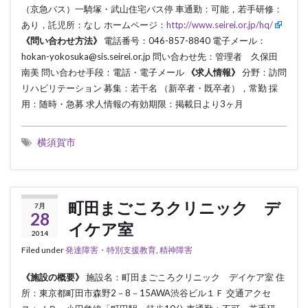
（京急バス）一騎塚・武山住宅バス停 車通勤：可能，若手研修：
あり，託児所：なし ホームページ：
http://www.seirei.or.jp/hq/
《問い合わせ方法》
電話番号：046-857-8840 電子メール：
hokan-yokosuka@sis.seirei.or.jp 問い合わせ先：管理者 久保田
南美 問い合わせ手段：電話・電子メール
《求人情報》
分野：訪問
リハビリテーション 募集：若干名 （新卒者・既卒者），常勤 採
用：随時・急募 求人情報の有効期限：掲載日より3ヶ月
横須賀市
町田まごころクリニック デ
7月
28
イケア室
2014
Filed under
発達障害・特別支援教育
,
精神障害
《施設の概要》
施設名：町田まごころクリニック デイケア室 住
所：東京都町田市森野2－8－15AWA渋谷ビル１Ｆ 交通アクセ