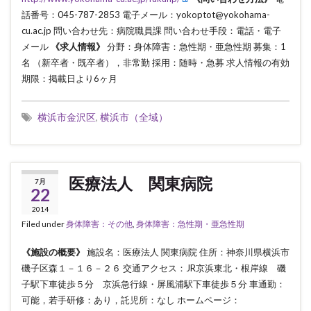
話番号：045-787-2853 電子メール：yokoptot@yokohama-
cu.ac.jp 問い合わせ先：病院職員課 問い合わせ手段：電話・電子
メール
《求人情報》
分野：身体障害：急性期・亜急性期 募集：1
名 （新卒者・既卒者），非常勤 採用：随時・急募 求人情報の有効
期限：掲載日より6ヶ月
横浜市金沢区
,
横浜市（全域）
医療法人 関東病院
7月
22
2014
Filed under
身体障害：その他
,
身体障害：急性期・亜急性期
《施設の概要》
施設名：医療法人 関東病院 住所：神奈川県横浜市
磯子区森１－１６－２６ 交通アクセス：JR京浜東北・根岸線 磯
子駅下車徒歩５分 京浜急行線・屏風浦駅下車徒歩５分 車通勤：
可能，若手研修：あり，託児所：なし ホームページ：