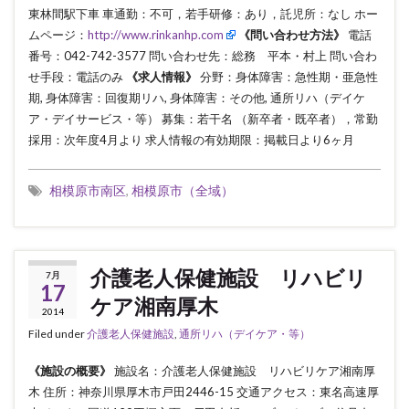
東林間駅下車 車通勤：不可，若手研修：あり，託児所：なし ホー
ムページ：
http://www.rinkanhp.com
《問い合わせ方法》
電話
番号：042-742-3577 問い合わせ先：総務 平本・村上 問い合わ
せ手段：電話のみ
《求人情報》
分野：身体障害：急性期・亜急性
期, 身体障害：回復期リハ, 身体障害：その他, 通所リハ（デイケ
ア・デイサービス・等） 募集：若干名 （新卒者・既卒者），常勤
採用：次年度4月より 求人情報の有効期限：掲載日より6ヶ月
相模原市南区
,
相模原市（全域）
介護老人保健施設 リハビリ
7月
17
ケア湘南厚木
2014
Filed under
介護老人保健施設
,
通所リハ（デイケア・等）
《施設の概要》
施設名：介護老人保健施設 リハビリケア湘南厚
木 住所：神奈川県厚木市戸田2446-15 交通アクセス：東名高速厚