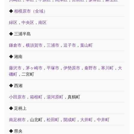
◆
相模原市（全域）
緑区
，
中央区
，
南区
◆ 三浦半島
鎌倉市
，
横須賀市
，
三浦市
，
逗子市
，
葉山町
◆ 湘南
藤沢市
，
茅ヶ崎市
，
平塚市
，
伊勢原市
，
秦野市
，
寒川町
，
大
磯町
，二宮町
◆ 西湘
小田原市
，
箱根町
，
湯河原町
，真鶴町
◆ 足柄上
南足柄市
，山北町，
松田町
，
開成町
，
大井町
，
中井町
◆ 県央