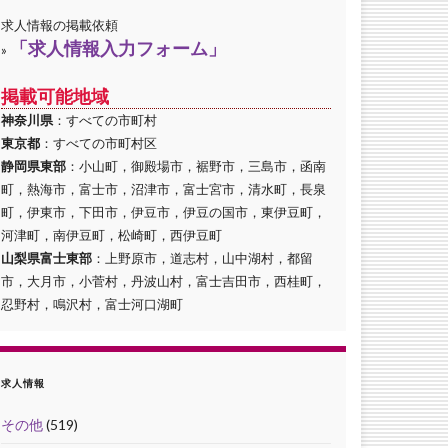
求人情報の掲載依頼
「求人情報入力フォーム」
»
掲載可能地域
神奈川県
：すべての市町村
東京都
：すべての市町村区
静岡県東部
：小山町，御殿場市，裾野市，三島市，函南
町，熱海市，富士市，沼津市，富士宮市，清水町，長泉
町，伊東市，下田市，伊豆市，伊豆の国市，東伊豆町，
河津町，南伊豆町，松崎町，西伊豆町
山梨県富士東部
：上野原市，道志村，山中湖村，都留
市，大月市，小菅村，丹波山村，富士吉田市，西桂町，
忍野村，鳴沢村，富士河口湖町
求人情報
その他
(519)