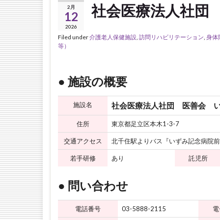
社会医療法人社団
2月
12
2026
Filed under
介護老人保健施設
,
訪問リハビリテーション
,
身体
等）
● 施設の概要
施設名
社会医療法人社団 医善会 
住所
東京都足立区本木1-3-7
交通アクセス
北千住駅よりバス『いずみ記念病院前
若手研修
あり
託児所
● 問い合わせ
電話番号
03-5888-2115
電