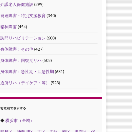
介護老人保健施設
(299)
発達障害・特別支援教育
(340)
精神障害
(454)
訪問リハビリテーション
(608)
身体障害：その他
(427)
身体障害：回復期リハ
(508)
身体障害：急性期・亜急性期
(681)
通所リハ（デイケア・等）
(523)
地域別で表示する
◆
横浜市（全域）
鶴見区
，
神奈川区
，
西区
，
中区
，
南区
，
港南区
，
保