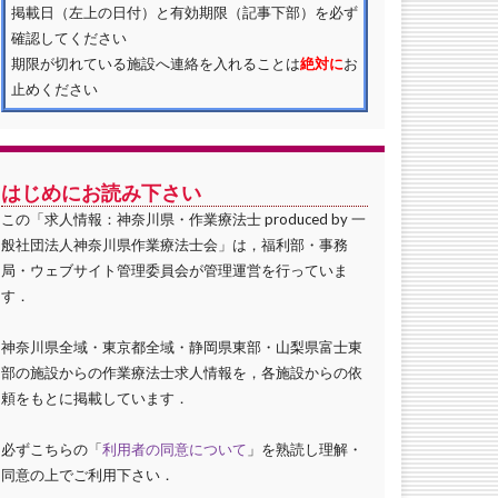
掲載日（左上の日付）と有効期限（記事下部）を必ず
確認してください
期限が切れている施設へ連絡を入れることは
絶対に
お
止めください
はじめにお読み下さい
この「求人情報：神奈川県・作業療法士 produced by 一
般社団法人神奈川県作業療法士会」は，福利部・事務
局・ウェブサイト管理委員会が管理運営を行っていま
す．
神奈川県全域・東京都全域・静岡県東部・山梨県富士東
部の施設からの作業療法士求人情報を，各施設からの依
頼をもとに掲載しています．
必ずこちらの「
利用者の同意について
」を熟読し理解・
同意の上でご利用下さい．