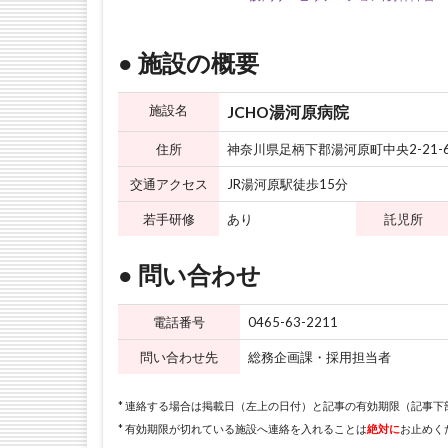
● 施設の概要
施設名
JCHO湯河原病院
住所
神奈川県足柄下郡湯河原町中央2-21-
交通アクセス
JR湯河原駅徒歩15分
若手研修
あり
託児所
● 問い合わせ
電話番号
0465-63-2211
問い合わせ先
総務企画課・採用担当者
* 連絡する場合は掲載日（左上の日付）と記事の有効期限（記事
* 有効期限が切れている施設へ連絡を入れることは
絶対に
お止めく