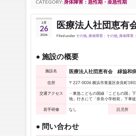
CATEGORY:
身体障害：急性期・亜急性期
医療法人社団恵有
2月
26
2026
Filed under
その他
,
身体障害：その他
,
身体障害
● 施設の概要
施設名
医療法人社団恵有会 緑協和
住所
〒227-0036 横浜市青葉区奈良町180
交通アクセス
・東急こどもの国線「こどもの国」下
地」行きにて「奈良小学校前」下車徒
若手研修
なし
託児所
● 問い合わせ