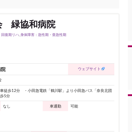
会 緑協和病院
：回復期リハ
,
身体障害：急性期・亜急性期
ウェブサイト
病院
2
車徒歩12分 ・小田急電鉄「鶴川駅」より小田急バス「奈良北団
歩5分
なし
車通勤
可能