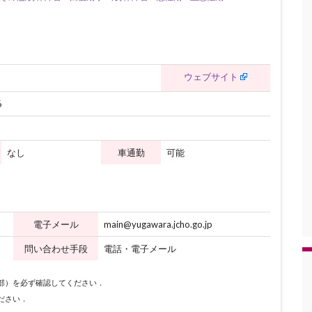
ウェブサイト
6
なし
車通勤
可能
電子メール
main@yugawara.jcho.go.jp
問い合わせ手段
電話・電子メール
下部）を必ず確認してください．
ださい．