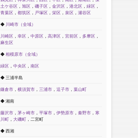
土ケ谷区
，
旭区
，
磯子区
，
金沢区
，
港北区
，
緑区
，
青葉区
，
都筑区
，
戸塚区
，
栄区
，
泉区
，
瀬谷区
◆
川崎市（全域）
川崎区
，
幸区
，
中原区
，
高津区
，
宮前区
，
多摩区
，
麻生区
◆
相模原市（全域）
緑区
，
中央区
，
南区
◆ 三浦半島
鎌倉市
，
横須賀市
，
三浦市
，
逗子市
，
葉山町
◆ 湘南
藤沢市
，
茅ヶ崎市
，
平塚市
，
伊勢原市
，
秦野市
，
寒
川町
，
大磯町
，二宮町
◆ 西湘