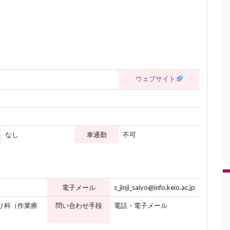
ウェブサイト
なし
車通勤
不可
電子メール
s_jinji_saiyo@info.keio.ac.jp
リ科（作業療
問い合わせ手段
電話・電子メール