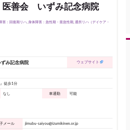
 医善会 いずみ記念病院
障害：回復期リハ
,
身体障害：急性期・亜急性期
,
通所リハ（デイケア・
ウェブサイト
いずみ記念病院
』徒歩1分
なし
車通勤
可能
子メール
jimubu-saiyou@izumikinen.or.jp