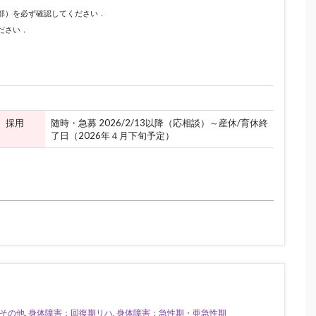
下部）を必ず確認してください．
ださい．
採用
随時・急募 2026/2/13以降（応相談）～産休/育休終
了日（2026年４月下旬予定）
その他
,
身体障害：回復期リハ
,
身体障害：急性期・亜急性期