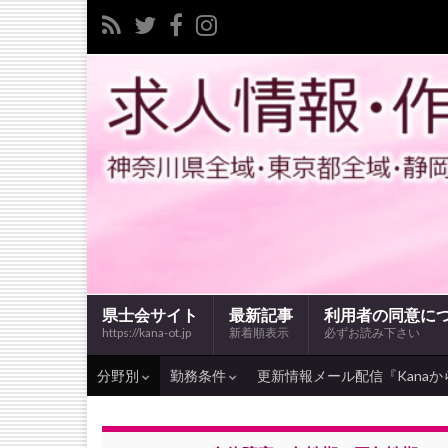
県士会サイト
最新記事
利用者の同意に
https://kana-ot.jp
新着順表示
必ずお読み下さい
分野別
勤務条件
更新情報メール配信『Kanaか