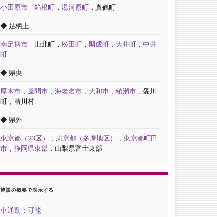
小田原市
，
箱根町
，
湯河原町
，真鶴町
◆ 足柄上
南足柄市
，山北町，
松田町
，
開成町
，
大井町
，
中井
町
◆ 県央
厚木市
，
座間市
，
海老名市
，
大和市
，
綾瀬市
，愛川
町，清川村
◆ 県外
東京都（23区）
，
東京都（多摩地区）
，
東京都町田
市
，
静岡県東部
，山梨県富士東部
施設の概要で表示する
車通勤：可能