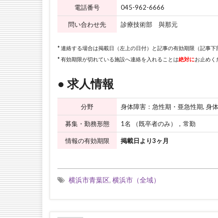
電話番号
045-962-6666
問い合わせ先
診療技術部 與那元
* 連絡する場合は掲載日（左上の日付）と記事の有効期限（記事
* 有効期限が切れている施設へ連絡を入れることは
絶対に
お止めく
● 求人情報
分野
身体障害：急性期・亜急性期, 身
募集・勤務形態
1名 （既卒者のみ），常勤
情報の有効期限
掲載日より3ヶ月
横浜市青葉区
,
横浜市（全域）