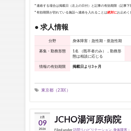
* 連絡する場合は掲載日（左上の日付）と記事の有効期限（記事
* 有効期限が切れている施設へ連絡を入れることは
絶対に
お止めく
● 求人情報
分野
身体障害：急性期・亜急性期
募集・勤務形態
1名 （既卒者のみ），勤務形
態は相談に応じる
情報の有効期限
掲載日より3ヶ月
東京都（23区）
JCHO湯河原病院
2月
09
2026
Filed under
訪問リハビリテーション
,
身体障害：