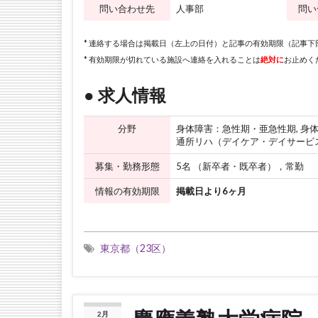
問い合わせ先
人事部
問い
* 連絡する場合は掲載日（左上の日付）と記事の有効期限（記事
* 有効期限が切れている施設へ連絡を入れることは
絶対に
お止めく
● 求人情報
分野
身体障害：急性期・亜急性期, 身体
通所リハ（デイケア・デイサー
募集・勤務形態
5名 （新卒者・既卒者），常勤
情報の有効期限
掲載日より6ヶ月
東京都（23区）
2月