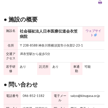
● 施設の概要
施設名
ウェブサイ
社会福祉法人日本医療伝道会衣笠
ト
病院
住所
〒238-8588 神奈川県横須賀市小矢部2-23-1
交通ア
JR衣笠駅から徒歩5分
クセス
若手研
あり
託児所
あり
車通
可能
修
勤
● 問い合わせ
電話番号
046-852-1182
電子メー
saiyo@kinugasa.or.jp
ル