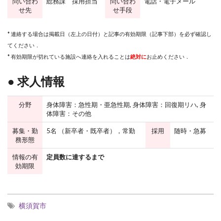
問い合わ
総務課 採用担当
問い合わ
電話・電子メール
せ先
せ手段
* 連絡する場合は掲載日（左上の日付）と記事の有効期限（記事下部）を必ず確認し
てください．
* 有効期限が切れている施設へ連絡を入れることは
絶対に
お止めください．
● 求人情報
分野
身体障害：急性期・亜急性期, 身体障害：回復期リハ, 身
体障害：その他
募集・勤
5名 （新卒者・既卒者），常勤
採用
随時・急募
務形態
情報の有
定員数に達するまで
効期限
横須賀市