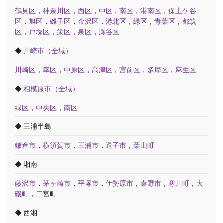
鶴見区
，
神奈川区
，
西区
，
中区
，
南区
，
港南区
，
保土ケ谷
区
，
旭区
，
磯子区
，
金沢区
，
港北区
，
緑区
，
青葉区
，
都筑
区
，
戸塚区
，
栄区
，
泉区
，
瀬谷区
◆
川崎市（全域）
川崎区
，
幸区
，
中原区
，
高津区
，
宮前区
，
多摩区
，
麻生区
◆
相模原市（全域）
緑区
，
中央区
，
南区
◆ 三浦半島
鎌倉市
，
横須賀市
，
三浦市
，
逗子市
，
葉山町
◆ 湘南
藤沢市
，
茅ヶ崎市
，
平塚市
，
伊勢原市
，
秦野市
，
寒川町
，
大
磯町
，二宮町
◆ 西湘