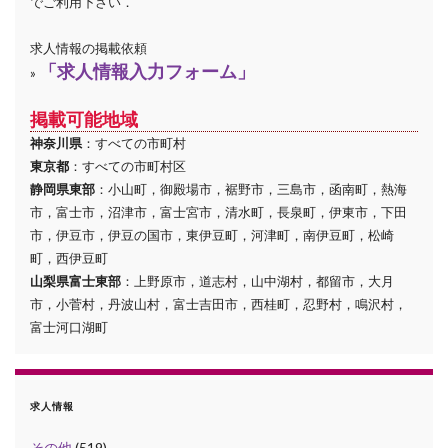
でご利用下さい．
求人情報の掲載依頼
「求人情報入力フォーム」
»
掲載可能地域
神奈川県
：すべての市町村
東京都
：すべての市町村区
静岡県東部
：小山町，御殿場市，裾野市，三島市，函南町，熱海
市，富士市，沼津市，富士宮市，清水町，長泉町，伊東市，下田
市，伊豆市，伊豆の国市，東伊豆町，河津町，南伊豆町，松崎
町，西伊豆町
山梨県富士東部
：上野原市，道志村，山中湖村，都留市，大月
市，小菅村，丹波山村，富士吉田市，西桂町，忍野村，鳴沢村，
富士河口湖町
求人情報
その他
(519)