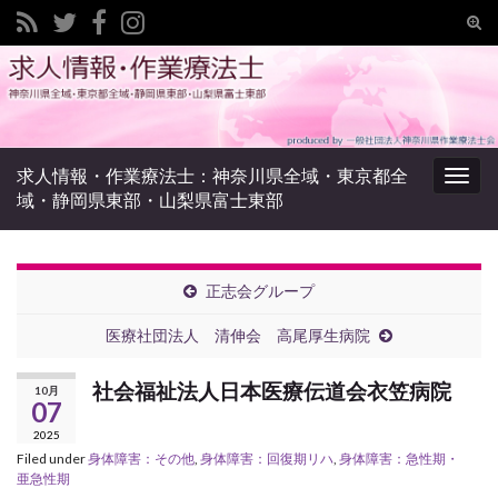
Tog
sear
Search for:
for
求人情報・作業療法士：神奈川県全域・東京都全
Togg
域・静岡県東部・山梨県富士東部
navig
正志会グループ
医療社団法人 清伸会 高尾厚生病院
社会福祉法人日本医療伝道会衣笠病院
10月
07
2025
Filed under
身体障害：その他
,
身体障害：回復期リハ
,
身体障害：急性期・
亜急性期