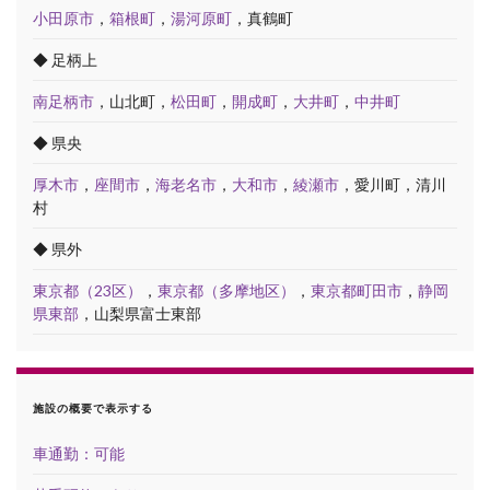
小田原市
，
箱根町
，
湯河原町
，真鶴町
◆ 足柄上
南足柄市
，山北町，
松田町
，
開成町
，
大井町
，
中井町
◆ 県央
厚木市
，
座間市
，
海老名市
，
大和市
，
綾瀬市
，愛川町，清川
村
◆ 県外
東京都（23区）
，
東京都（多摩地区）
，
東京都町田市
，
静岡
県東部
，山梨県富士東部
施設の概要で表示する
車通勤：可能