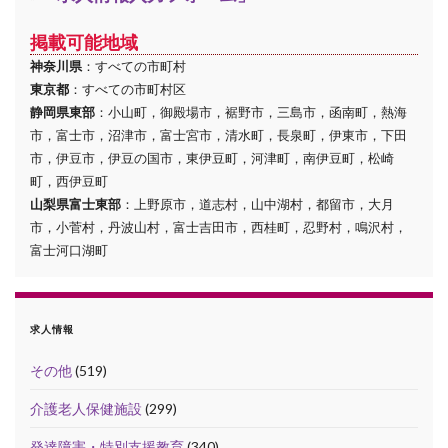
掲載可能地域
神奈川県
：すべての市町村
東京都
：すべての市町村区
静岡県東部
：小山町，御殿場市，裾野市，三島市，函南町，熱海
市，富士市，沼津市，富士宮市，清水町，長泉町，伊東市，下田
市，伊豆市，伊豆の国市，東伊豆町，河津町，南伊豆町，松崎
町，西伊豆町
山梨県富士東部
：上野原市，道志村，山中湖村，都留市，大月
市，小菅村，丹波山村，富士吉田市，西桂町，忍野村，鳴沢村，
富士河口湖町
求人情報
その他
(519)
介護老人保健施設
(299)
発達障害・特別支援教育
(340)