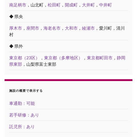
南足柄市
，山北町，
松田町
，
開成町
，
大井町
，
中井町
◆ 県央
厚木市
，
座間市
，
海老名市
，
大和市
，
綾瀬市
，愛川町，清川
村
◆ 県外
東京都（23区）
，
東京都（多摩地区）
，
東京都町田市
，
静岡
県東部
，山梨県富士東部
施設の概要で表示する
車通勤：可能
若手研修：あり
託児所：あり