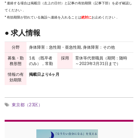
* 連絡する場合は掲載日（左上の日付）と記事の有効期限（記事下部）を必ず確認し
てください．
* 有効期限が切れている施設へ連絡を入れることは
絶対に
お止めください．
● 求人情報
分野
身体障害：急性期・亜急性期, 身体障害：その他
募集・勤
1名 （既卒者
採用
育休等代替職員（期間：随時
務形態
のみ），常勤
～2023年3月31日まで）
情報の有
掲載日より6ヶ月
効期限
東京都（23区）