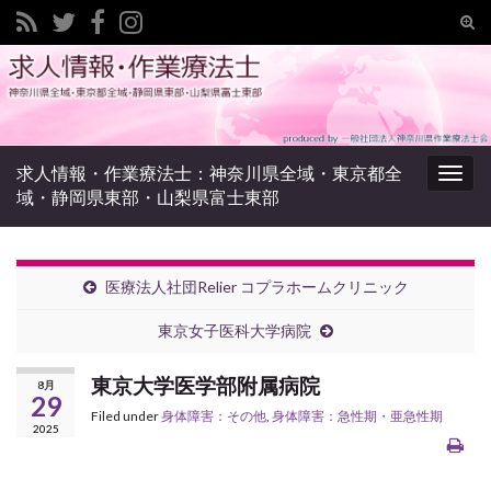
Tog
sear
Search for:
for
求人情報・作業療法士：神奈川県全域・東京都全
Togg
域・静岡県東部・山梨県富士東部
navig
医療法人社団Relier コプラホームクリニック
東京女子医科大学病院
東京大学医学部附属病院
8月
29
Filed under
身体障害：その他
,
身体障害：急性期・亜急性期
2025