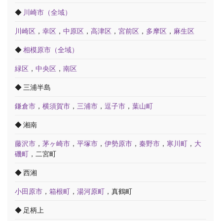
◆
川崎市（全域）
川崎区
，
幸区
，
中原区
，
高津区
，
宮前区
，
多摩区
，
麻生区
◆
相模原市（全域）
緑区
，
中央区
，
南区
◆ 三浦半島
鎌倉市
，
横須賀市
，
三浦市
，
逗子市
，
葉山町
◆ 湘南
藤沢市
，
茅ヶ崎市
，
平塚市
，
伊勢原市
，
秦野市
，
寒川町
，
大
磯町
，二宮町
◆ 西湘
小田原市
，
箱根町
，
湯河原町
，真鶴町
◆ 足柄上