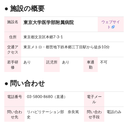
● 施設の概要
施設名
ウェブサイ
東京大学医学部附属病院
ト
住所
東京都文京区本郷7-3-1
交通ア
東京メトロ・都営地下鉄本郷三丁目駅から徒歩10分
クセス
若手研
あり
託児所
あり
車通
不可
修
勤
● 問い合わせ
電話番号
03-5800-8680（直通）
電子メー
ル
問い合わ
リハビリテーション部 奈良篤
問い合わ
電話のみ
せ先
史
せ手段