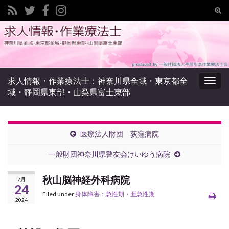
Tog
sear
Search for:
for
求人情報・作業療法士：神奈川県全域・東京都全
Togg
域・静岡県東部・山梨県富士東部
navig
医療法人財団 荻窪病院
一般財団神奈川県警友会けいゆう病院
秋山脳神経外科病院
7月
24
Filed under
身体障害：急性期・亜急性期
2024