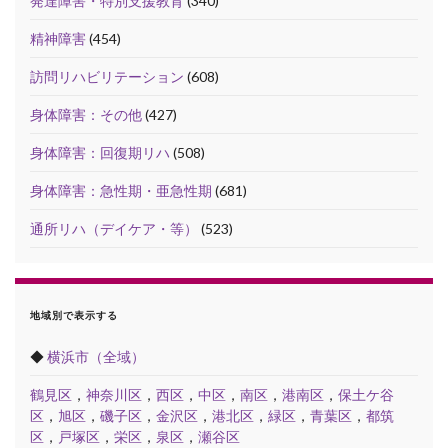
発達障害・特別支援教育
(340)
精神障害
(454)
訪問リハビリテーション
(608)
身体障害：その他
(427)
身体障害：回復期リハ
(508)
身体障害：急性期・亜急性期
(681)
通所リハ（デイケア・等）
(523)
地域別で表示する
◆
横浜市（全域）
鶴見区
，
神奈川区
，
西区
，
中区
，
南区
，
港南区
，
保土ケ谷
区
，
旭区
，
磯子区
，
金沢区
，
港北区
，
緑区
，
青葉区
，
都筑
区
，
戸塚区
，
栄区
，
泉区
，
瀬谷区