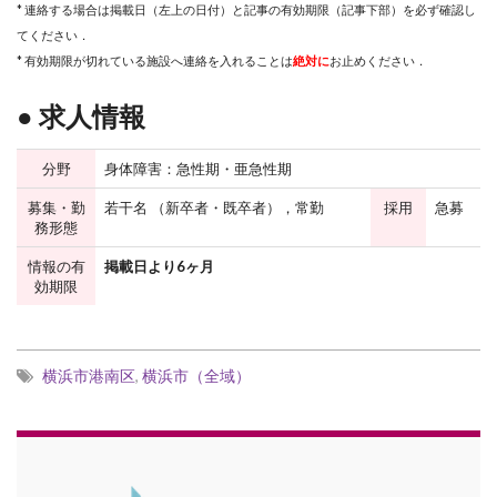
* 連絡する場合は掲載日（左上の日付）と記事の有効期限（記事下部）を必ず確認し
てください．
* 有効期限が切れている施設へ連絡を入れることは
絶対に
お止めください．
● 求人情報
分野
身体障害：急性期・亜急性期
募集・勤
若干名 （新卒者・既卒者），常勤
採用
急募
務形態
情報の有
掲載日より6ヶ月
効期限
横浜市港南区
,
横浜市（全域）