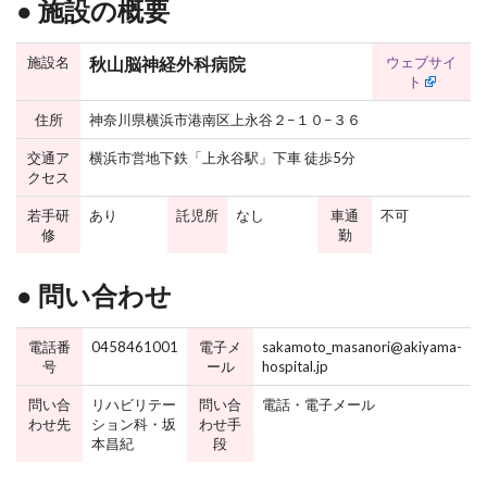
● 施設の概要
施設名
ウェブサイ
秋山脳神経外科病院
ト
住所
神奈川県横浜市港南区上永谷２−１０−３６
交通ア
横浜市営地下鉄「上永谷駅」下車 徒歩5分
クセス
若手研
あり
託児所
なし
車通
不可
修
勤
● 問い合わせ
電話番
0458461001
電子メ
sakamoto_masanori@akiyama-
号
ール
hospital.jp
問い合
リハビリテー
問い合
電話・電子メール
わせ先
ション科・坂
わせ手
本昌紀
段