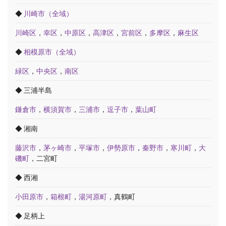
◆
川崎市（全域）
川崎区
，
幸区
，
中原区
，
高津区
，
宮前区
，
多摩区
，
麻生区
◆
相模原市（全域）
緑区
，
中央区
，
南区
◆ 三浦半島
鎌倉市
，
横須賀市
，
三浦市
，
逗子市
，
葉山町
◆ 湘南
藤沢市
，
茅ヶ崎市
，
平塚市
，
伊勢原市
，
秦野市
，
寒川町
，
大
磯町
，二宮町
◆ 西湘
小田原市
，
箱根町
，
湯河原町
，真鶴町
◆ 足柄上