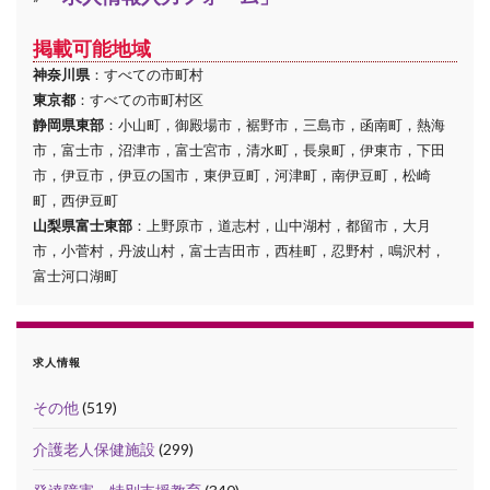
掲載可能地域
神奈川県
：すべての市町村
東京都
：すべての市町村区
静岡県東部
：小山町，御殿場市，裾野市，三島市，函南町，熱海
市，富士市，沼津市，富士宮市，清水町，長泉町，伊東市，下田
市，伊豆市，伊豆の国市，東伊豆町，河津町，南伊豆町，松崎
町，西伊豆町
山梨県富士東部
：上野原市，道志村，山中湖村，都留市，大月
市，小菅村，丹波山村，富士吉田市，西桂町，忍野村，鳴沢村，
富士河口湖町
求人情報
その他
(519)
介護老人保健施設
(299)