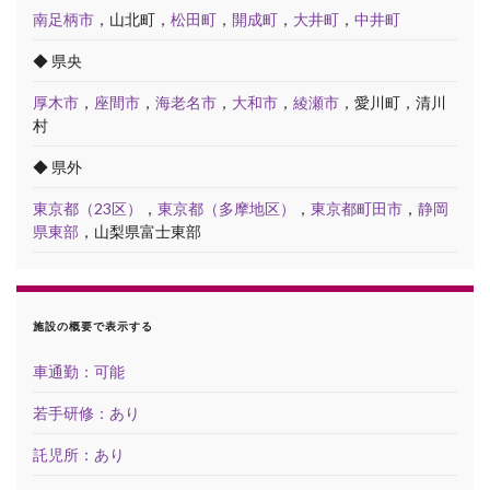
南足柄市
，山北町，
松田町
，
開成町
，
大井町
，
中井町
◆ 県央
厚木市
，
座間市
，
海老名市
，
大和市
，
綾瀬市
，愛川町，清川
村
◆ 県外
東京都（23区）
，
東京都（多摩地区）
，
東京都町田市
，
静岡
県東部
，山梨県富士東部
施設の概要で表示する
車通勤：可能
若手研修：あり
託児所：あり