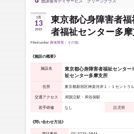
放課後等デイサービス グリーングラス
東京都心身障害者福
1月
13
者福祉センター多摩
2022
Filed under
身体障害：その他
《施設の概要》
施設名
東京都心身障害者福祉センター
祉センター多摩支所
住所
東京都新宿区神楽河岸１－１セントラル
交通アクセス
JR国立駅・JR谷保駅
若手研修
なし
託児所
《問い合わせ方法》
電話番号
03-3235-2946