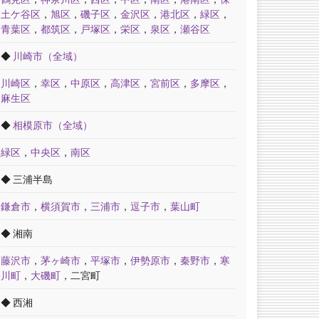
土ケ谷区
，
旭区
，
磯子区
，
金沢区
，
港北区
，
緑区
，
青葉区
，
都筑区
，
戸塚区
，
栄区
，
泉区
，
瀬谷区
◆
川崎市（全域）
川崎区
，
幸区
，
中原区
，
高津区
，
宮前区
，
多摩区
，
麻生区
◆
相模原市（全域）
緑区
，
中央区
，
南区
◆ 三浦半島
鎌倉市
，
横須賀市
，
三浦市
，
逗子市
，
葉山町
◆ 湘南
藤沢市
，
茅ヶ崎市
，
平塚市
，
伊勢原市
，
秦野市
，
寒
川町
，
大磯町
，二宮町
◆ 西湘