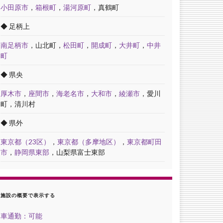
小田原市
，
箱根町
，
湯河原町
，真鶴町
◆ 足柄上
南足柄市
，山北町，
松田町
，
開成町
，
大井町
，
中井
町
◆ 県央
厚木市
，
座間市
，
海老名市
，
大和市
，
綾瀬市
，愛川
町，清川村
◆ 県外
東京都（23区）
，
東京都（多摩地区）
，
東京都町田
市
，
静岡県東部
，山梨県富士東部
施設の概要で表示する
車通勤：可能