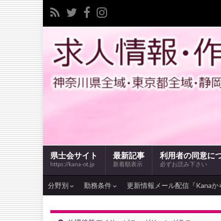
県士会サイト
最新記事
利用者の同意に
https://kana-ot.jp
新着順表示
必ずお読み下さい
分野別
勤務条件
更新情報メール配信『Kanaか