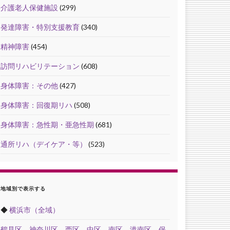
介護老人保健施設
(299)
発達障害・特別支援教育
(340)
精神障害
(454)
訪問リハビリテーション
(608)
身体障害：その他
(427)
身体障害：回復期リハ
(508)
身体障害：急性期・亜急性期
(681)
通所リハ（デイケア・等）
(523)
地域別で表示する
◆
横浜市（全域）
鶴見区
，
神奈川区
，
西区
，
中区
，
南区
，
港南区
，
保