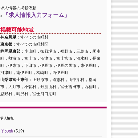
求人情報の掲載依頼
「求人情報入力フォーム」
»
掲載可能地域
神奈川県
：すべての市町村
東京都
：すべての市町村区
静岡県東部
：小山町，御殿場市，裾野市，三島市，函南
町，熱海市，富士市，沼津市，富士宮市，清水町，長泉
町，伊東市，下田市，伊豆市，伊豆の国市，東伊豆町，
河津町，南伊豆町，松崎町，西伊豆町
山梨県富士東部
：上野原市，道志村，山中湖村，都留
市，大月市，小菅村，丹波山村，富士吉田市，西桂町，
忍野村，鳴沢村，富士河口湖町
求人情報
その他
(519)