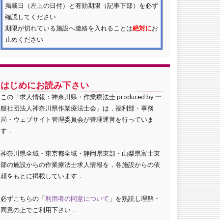
掲載日（左上の日付）と有効期限（記事下部）を必ず
確認してください
期限が切れている施設へ連絡を入れることは
絶対に
お
止めください
はじめにお読み下さい
この「求人情報：神奈川県・作業療法士 produced by 一
般社団法人神奈川県作業療法士会」は，福利部・事務
局・ウェブサイト管理委員会が管理運営を行っていま
す．
神奈川県全域・東京都全域・静岡県東部・山梨県富士東
部の施設からの作業療法士求人情報を，各施設からの依
頼をもとに掲載しています．
必ずこちらの「
利用者の同意について
」を熟読し理解・
同意の上でご利用下さい．