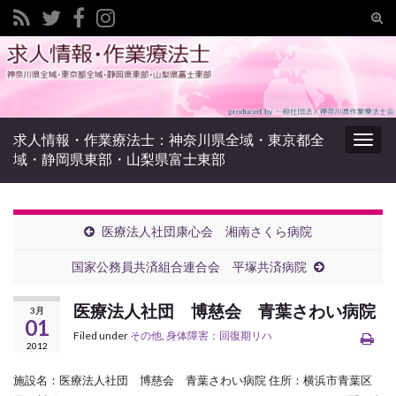
Tog
sear
Search for:
for
求人情報・作業療法士：神奈川県全域・東京都全
Togg
域・静岡県東部・山梨県富士東部
navig
医療法人社団康心会 湘南さくら病院
国家公務員共済組合連合会 平塚共済病院
医療法人社団 博慈会 青葉さわい病院
3月
01
Filed under
その他
,
身体障害：回復期リハ
2012
施設名：医療法人社団 博慈会 青葉さわい病院 住所：横浜市青葉区