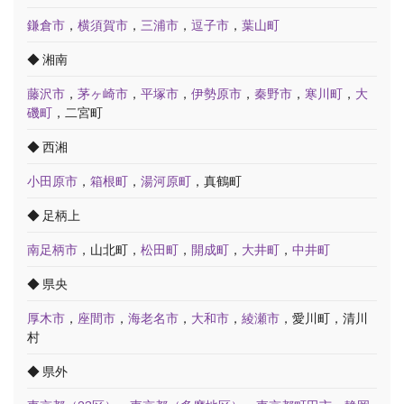
鎌倉市
，
横須賀市
，
三浦市
，
逗子市
，
葉山町
◆ 湘南
藤沢市
，
茅ヶ崎市
，
平塚市
，
伊勢原市
，
秦野市
，
寒川町
，
大
磯町
，二宮町
◆ 西湘
小田原市
，
箱根町
，
湯河原町
，真鶴町
◆ 足柄上
南足柄市
，山北町，
松田町
，
開成町
，
大井町
，
中井町
◆ 県央
厚木市
，
座間市
，
海老名市
，
大和市
，
綾瀬市
，愛川町，清川
村
◆ 県外