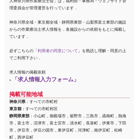
人神奈川県作業療法士会」は，福利部・事務局・ウェブサイト管
理委員会が管理運営を行っています．
神奈川県全域・東京都全域・静岡県東部・山梨県富士東部の施設
からの作業療法士求人情報を，各施設からの依頼をもとに掲載し
ています．
必ずこちらの「
利用者の同意について
」を熟読し理解・同意の上
でご利用下さい．
求人情報の掲載依頼
「求人情報入力フォーム」
»
掲載可能地域
神奈川県
：すべての市町村
東京都
：すべての市町村区
静岡県東部
：小山町，御殿場市，裾野市，三島市，函南町，熱海
市，富士市，沼津市，富士宮市，清水町，長泉町，伊東市，下田
市，伊豆市，伊豆の国市，東伊豆町，河津町，南伊豆町，松崎
町，西伊豆町