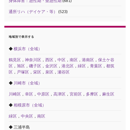
身体障害：急性期・亜急性期
(681)
通所リハ（デイケア・等）
(523)
地域別で表示する
◆
横浜市（全域）
鶴見区
，
神奈川区
，
西区
，
中区
，
南区
，
港南区
，
保土ケ谷
区
，
旭区
，
磯子区
，
金沢区
，
港北区
，
緑区
，
青葉区
，
都筑
区
，
戸塚区
，
栄区
，
泉区
，
瀬谷区
◆
川崎市（全域）
川崎区
，
幸区
，
中原区
，
高津区
，
宮前区
，
多摩区
，
麻生区
◆
相模原市（全域）
緑区
，
中央区
，
南区
◆ 三浦半島