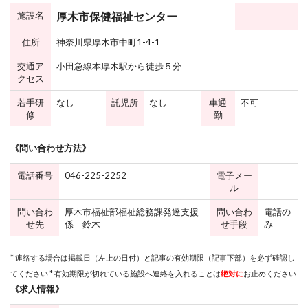
施設名
厚木市保健福祉センター
住所
神奈川県厚木市中町1-4-1
交通ア
小田急線本厚木駅から徒歩５分
クセス
若手研
なし
託児所
なし
車通
不可
修
勤
《問い合わせ方法》
電話番号
046-225-2252
電子メー
ル
問い合わ
厚木市福祉部福祉総務課発達支援
問い合わ
電話の
せ先
係 鈴木
せ手段
み
* 連絡する場合は掲載日（左上の日付）と記事の有効期限（記事下部）を必ず確認し
てください * 有効期限が切れている施設へ連絡を入れることは
絶対に
お止めください
《求人情報》