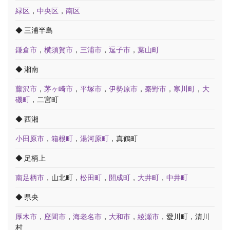
緑区
，
中央区
，
南区
◆ 三浦半島
鎌倉市
，
横須賀市
，
三浦市
，
逗子市
，
葉山町
◆ 湘南
藤沢市
，
茅ヶ崎市
，
平塚市
，
伊勢原市
，
秦野市
，
寒川町
，
大
磯町
，二宮町
◆ 西湘
小田原市
，
箱根町
，
湯河原町
，真鶴町
◆ 足柄上
南足柄市
，山北町，
松田町
，
開成町
，
大井町
，
中井町
◆ 県央
厚木市
，
座間市
，
海老名市
，
大和市
，
綾瀬市
，愛川町，清川
村