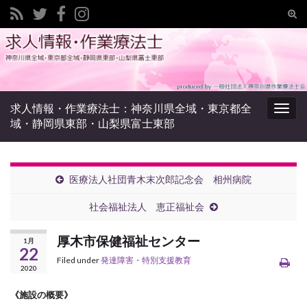
Tog
sear
Search for:
for
求人情報・作業療法士：神奈川県全域・東京都全
Togg
域・静岡県東部・山梨県富士東部
navig
医療法人社団青木末次郎記念会 相州病院
社会福祉法人 恵正福祉会
厚木市保健福祉センター
1月
22
Filed under
発達障害・特別支援教育
2020
《施設の概要》