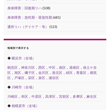
身体障害：回復期リハ
(508)
身体障害：急性期・亜急性期
(681)
通所リハ（デイケア・等）
(523)
地域別で表示する
◆
横浜市（全域）
鶴見区
，
神奈川区
，
西区
，
中区
，
南区
，
港南区
，
保土ケ谷
区
，
旭区
，
磯子区
，
金沢区
，
港北区
，
緑区
，
青葉区
，
都筑
区
，
戸塚区
，
栄区
，
泉区
，
瀬谷区
◆
川崎市（全域）
川崎区
，
幸区
，
中原区
，
高津区
，
宮前区
，
多摩区
，
麻生区
◆
相模原市（全域）