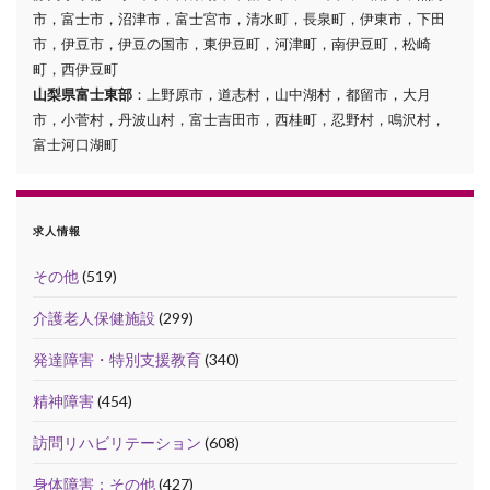
市，富士市，沼津市，富士宮市，清水町，長泉町，伊東市，下田
市，伊豆市，伊豆の国市，東伊豆町，河津町，南伊豆町，松崎
町，西伊豆町
山梨県富士東部
：上野原市，道志村，山中湖村，都留市，大月
市，小菅村，丹波山村，富士吉田市，西桂町，忍野村，鳴沢村，
富士河口湖町
求人情報
その他
(519)
介護老人保健施設
(299)
発達障害・特別支援教育
(340)
精神障害
(454)
訪問リハビリテーション
(608)
身体障害：その他
(427)