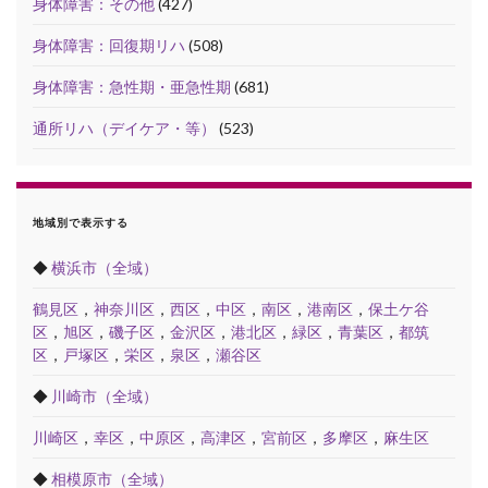
身体障害：その他
(427)
身体障害：回復期リハ
(508)
身体障害：急性期・亜急性期
(681)
通所リハ（デイケア・等）
(523)
地域別で表示する
◆
横浜市（全域）
鶴見区
，
神奈川区
，
西区
，
中区
，
南区
，
港南区
，
保土ケ谷
区
，
旭区
，
磯子区
，
金沢区
，
港北区
，
緑区
，
青葉区
，
都筑
区
，
戸塚区
，
栄区
，
泉区
，
瀬谷区
◆
川崎市（全域）
川崎区
，
幸区
，
中原区
，
高津区
，
宮前区
，
多摩区
，
麻生区
◆
相模原市（全域）