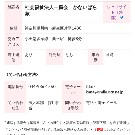
施設名
ウェブサイ
社会福祉法人一廣会 かないばら
ト（外
苑
部）
住所
神奈川県川崎市麻生区片平1430
交通ア
小田急多摩線 栗平駅 徒歩8分
クセス
若手研
あり
託児所
なし
車通
可能
修
勤
《問い合わせ方法》
電話番号
044-986-1560
電子メー
ikko-
ル
kana@smile.ocn.ne.jp
問い合わ
法人本部 採用担
問い合わ
電話・電子メール
せ先
当
せ手段
* 連絡する場合は掲載日（左上の日付）と記事の有効期限（記事下部）を必ず確認し
てください * 有効期限が切れている施設へ連絡を入れることは
絶対に
お止めください