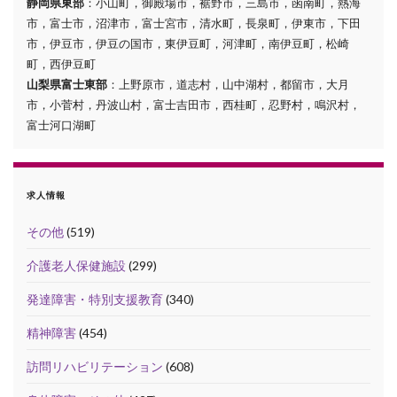
静岡県東部
：小山町，御殿場市，裾野市，三島市，函南町，熱海
市，富士市，沼津市，富士宮市，清水町，長泉町，伊東市，下田
市，伊豆市，伊豆の国市，東伊豆町，河津町，南伊豆町，松崎
町，西伊豆町
山梨県富士東部
：上野原市，道志村，山中湖村，都留市，大月
市，小菅村，丹波山村，富士吉田市，西桂町，忍野村，鳴沢村，
富士河口湖町
求人情報
その他
(519)
介護老人保健施設
(299)
発達障害・特別支援教育
(340)
精神障害
(454)
訪問リハビリテーション
(608)