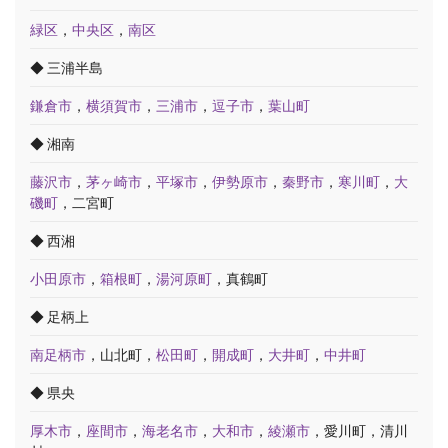
緑区
，
中央区
，
南区
◆ 三浦半島
鎌倉市
，
横須賀市
，
三浦市
，
逗子市
，
葉山町
◆ 湘南
藤沢市
，
茅ヶ崎市
，
平塚市
，
伊勢原市
，
秦野市
，
寒川町
，
大
磯町
，二宮町
◆ 西湘
小田原市
，
箱根町
，
湯河原町
，真鶴町
◆ 足柄上
南足柄市
，山北町，
松田町
，
開成町
，
大井町
，
中井町
◆ 県央
厚木市
，
座間市
，
海老名市
，
大和市
，
綾瀬市
，愛川町，清川