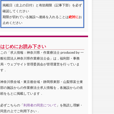
掲載日（左上の日付）と有効期限（記事下部）を必ず
確認してください
期限が切れている施設へ連絡を入れることは
絶対に
お
止めください
はじめにお読み下さい
この「求人情報：神奈川県・作業療法士 produced by 一
般社団法人神奈川県作業療法士会」は，福利部・事務
局・ウェブサイト管理委員会が管理運営を行っていま
す．
神奈川県全域・東京都全域・静岡県東部・山梨県富士東
部の施設からの作業療法士求人情報を，各施設からの依
頼をもとに掲載しています．
必ずこちらの「
利用者の同意について
」を熟読し理解・
同意の上でご利用下さい．