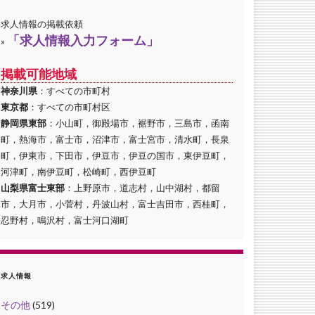
求人情報の掲載依頼
「求人情報入力フォーム」
»
掲載可能地域
神奈川県
：すべての市町村
東京都
：すべての市町村区
静岡県東部
：小山町，御殿場市，裾野市，三島市，函南
町，熱海市，富士市，沼津市，富士宮市，清水町，長泉
町，伊東市，下田市，伊豆市，伊豆の国市，東伊豆町，
河津町，南伊豆町，松崎町，西伊豆町
山梨県富士東部
：上野原市，道志村，山中湖村，都留
市，大月市，小菅村，丹波山村，富士吉田市，西桂町，
忍野村，鳴沢村，富士河口湖町
求人情報
その他
(519)