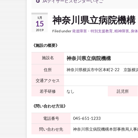
JAデイサービスセンターいそご
神奈川県立病院機構
1月
15
2019
Filed under
発達障害・特別支援教育
,
精神障害
,
身体
《施設の概要》
施設名
神奈川県立病院機構
住所
神奈川県横浜市中区本町2-22 京阪横
交通アクセス
若手研修
なし
託児所
《問い合わせ方法》
電話番号
045-651-1233
問い合わせ先
神奈川県立病院機構本部事務局人事