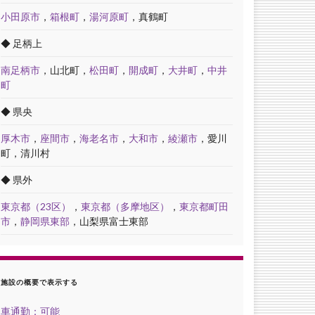
小田原市
，
箱根町
，
湯河原町
，真鶴町
◆ 足柄上
南足柄市
，山北町，
松田町
，
開成町
，
大井町
，
中井
町
◆ 県央
厚木市
，
座間市
，
海老名市
，
大和市
，
綾瀬市
，愛川
町，清川村
◆ 県外
東京都（23区）
，
東京都（多摩地区）
，
東京都町田
市
，
静岡県東部
，山梨県富士東部
施設の概要で表示する
車通勤：可能