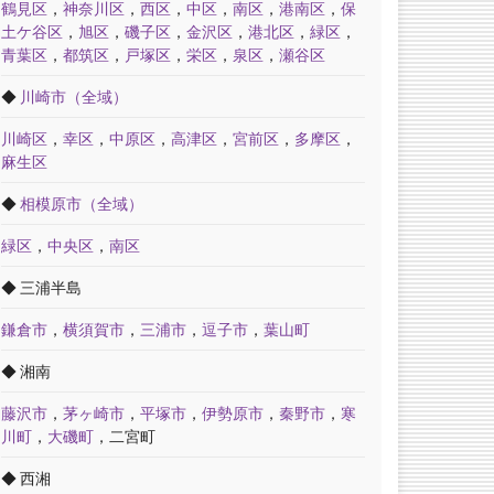
鶴見区
，
神奈川区
，
西区
，
中区
，
南区
，
港南区
，
保
土ケ谷区
，
旭区
，
磯子区
，
金沢区
，
港北区
，
緑区
，
青葉区
，
都筑区
，
戸塚区
，
栄区
，
泉区
，
瀬谷区
◆
川崎市（全域）
川崎区
，
幸区
，
中原区
，
高津区
，
宮前区
，
多摩区
，
麻生区
◆
相模原市（全域）
緑区
，
中央区
，
南区
◆ 三浦半島
鎌倉市
，
横須賀市
，
三浦市
，
逗子市
，
葉山町
◆ 湘南
藤沢市
，
茅ヶ崎市
，
平塚市
，
伊勢原市
，
秦野市
，
寒
川町
，
大磯町
，二宮町
◆ 西湘