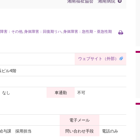
湘南福祉協会 湘南病院
障害：その他
,
身体障害：回復期リハ
,
身体障害：急性期・亜急性期
ウェブサイト（外部）
浜ビル4階
なし
車通勤
不可
電子メール
給与課 採用担当
問い合わせ手段
電話のみ