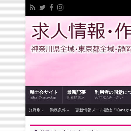
県士会サイト
最新記事
利用者の同意に
https://kana-ot.jp
新着順表示
必ずお読み下さい
分野別
勤務条件
更新情報メール配信『Kanaか