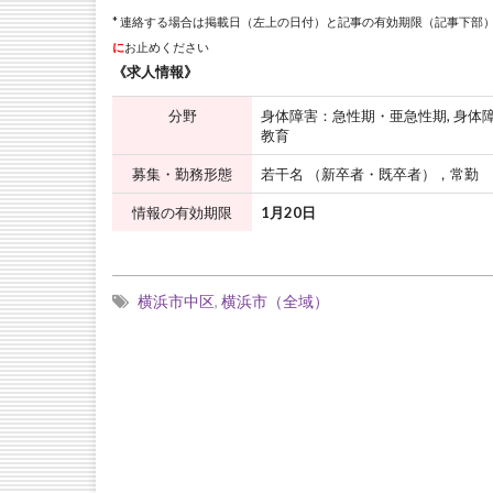
* 連絡する場合は掲載日（左上の日付）と記事の有効期限（記事下部）
に
お止めください
《求人情報》
分野
身体障害：急性期・亜急性期, 身体障
教育
募集・勤務形態
若干名 （新卒者・既卒者），常勤
情報の有効期限
1月20日
横浜市中区
,
横浜市（全域）