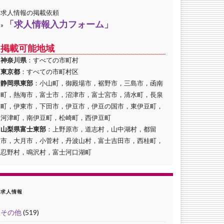
求人情報の掲載依頼
「求人情報入力フォーム」
»
掲載可能地域
神奈川県
：すべての市町村
東京都
：すべての市町村区
静岡県東部
：小山町，御殿場市，裾野市，三島市，函南
町，熱海市，富士市，沼津市，富士宮市，清水町，長泉
町，伊東市，下田市，伊豆市，伊豆の国市，東伊豆町，
河津町，南伊豆町，松崎町，西伊豆町
山梨県富士東部
：上野原市，道志村，山中湖村，都留
市，大月市，小菅村，丹波山村，富士吉田市，西桂町，
忍野村，鳴沢村，富士河口湖町
求人情報
その他
(519)