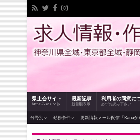
県士会サイト
最新記事
利用者の同意に
https://kana-ot.jp
新着順表示
必ずお読み下さい
分野別
勤務条件
更新情報メール配信『Kanaか