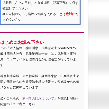
掲載日（左上の日付）と有効期限（記事下部）を必ず
確認してください
期限が切れている施設へ連絡を入れることは
絶対に
お
止めください
はじめにお読み下さい
この「求人情報：神奈川県・作業療法士 produced by 一
般社団法人神奈川県作業療法士会」は，福利部・事務
局・ウェブサイト管理委員会が管理運営を行っていま
す．
神奈川県全域・東京都全域・静岡県東部・山梨県富士東
部の施設からの作業療法士求人情報を，各施設からの依
頼をもとに掲載しています．
必ずこちらの「
利用者の同意について
」を熟読し理解・
同意の上でご利用下さい．