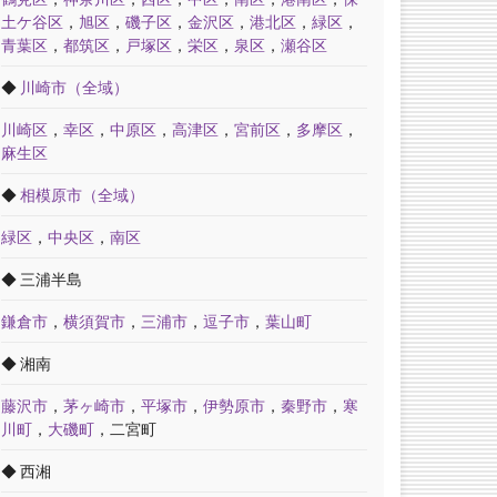
土ケ谷区
，
旭区
，
磯子区
，
金沢区
，
港北区
，
緑区
，
青葉区
，
都筑区
，
戸塚区
，
栄区
，
泉区
，
瀬谷区
◆
川崎市（全域）
川崎区
，
幸区
，
中原区
，
高津区
，
宮前区
，
多摩区
，
麻生区
◆
相模原市（全域）
緑区
，
中央区
，
南区
◆ 三浦半島
鎌倉市
，
横須賀市
，
三浦市
，
逗子市
，
葉山町
◆ 湘南
藤沢市
，
茅ヶ崎市
，
平塚市
，
伊勢原市
，
秦野市
，
寒
川町
，
大磯町
，二宮町
◆ 西湘