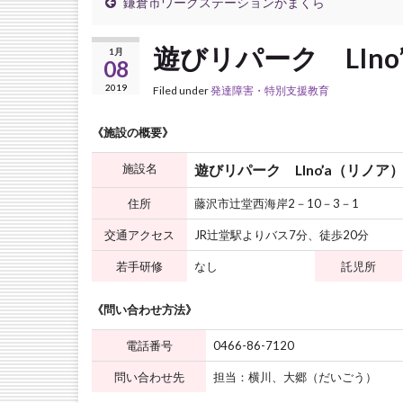
鎌倉市ワークステーションかまくら
遊びリパーク LIno
1月
08
2019
Filed under
発達障害・特別支援教育
《施設の概要》
施設名
遊びリパーク LIno’a（リノア
住所
藤沢市辻堂西海岸2－10－3－1
交通アクセス
JR辻堂駅よりバス7分、徒歩20分
若手研修
なし
託児所
《問い合わせ方法》
電話番号
0466-86-7120
問い合わせ先
担当：横川、大郷（だいごう）