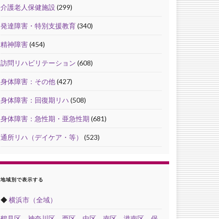
介護老人保健施設
(299)
発達障害・特別支援教育
(340)
精神障害
(454)
訪問リハビリテーション
(608)
身体障害：その他
(427)
身体障害：回復期リハ
(508)
身体障害：急性期・亜急性期
(681)
通所リハ（デイケア・等）
(523)
地域別で表示する
◆
横浜市（全域）
鶴見区
，
神奈川区
，
西区
，
中区
，
南区
，
港南区
，
保