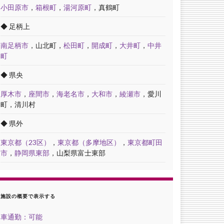
小田原市
，
箱根町
，
湯河原町
，真鶴町
◆ 足柄上
南足柄市
，山北町，
松田町
，
開成町
，
大井町
，
中井
町
◆ 県央
厚木市
，
座間市
，
海老名市
，
大和市
，
綾瀬市
，愛川
町，清川村
◆ 県外
東京都（23区）
，
東京都（多摩地区）
，
東京都町田
市
，
静岡県東部
，山梨県富士東部
施設の概要で表示する
車通勤：可能