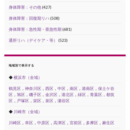
身体障害：その他
(427)
身体障害：回復期リハ
(508)
身体障害：急性期・亜急性期
(681)
通所リハ（デイケア・等）
(523)
地域別で表示する
◆
横浜市（全域）
鶴見区
，
神奈川区
，
西区
，
中区
，
南区
，
港南区
，
保土ケ谷
区
，
旭区
，
磯子区
，
金沢区
，
港北区
，
緑区
，
青葉区
，
都筑
区
，
戸塚区
，
栄区
，
泉区
，
瀬谷区
◆
川崎市（全域）
川崎区
，
幸区
，
中原区
，
高津区
，
宮前区
，
多摩区
，
麻生区