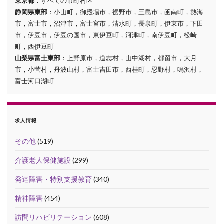
東京都
：すべての市町村区
静岡県東部
：小山町，御殿場市，裾野市，三島市，函南町，熱海
市，富士市，沼津市，富士宮市，清水町，長泉町，伊東市，下田
市，伊豆市，伊豆の国市，東伊豆町，河津町，南伊豆町，松崎
町，西伊豆町
山梨県富士東部
：上野原市，道志村，山中湖村，都留市，大月
市，小菅村，丹波山村，富士吉田市，西桂町，忍野村，鳴沢村，
富士河口湖町
求人情報
その他
(519)
介護老人保健施設
(299)
発達障害・特別支援教育
(340)
精神障害
(454)
訪問リハビリテーション
(608)