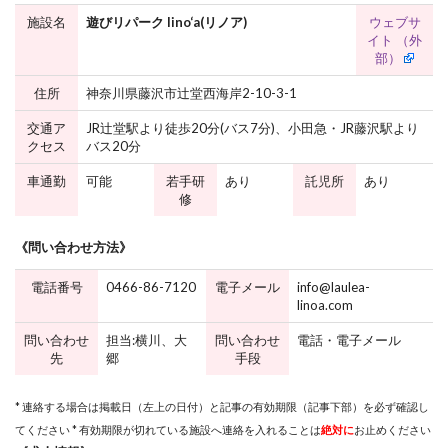
施設名
遊びリパーク lino‘a(リノア)
ウェブサ
イト （外
部）
住所
神奈川県藤沢市辻堂西海岸2-10-3-1
交通ア
JR辻堂駅より徒歩20分(バス7分)、小田急・JR藤沢駅より
クセス
バス20分
車通勤
可能
若手研
あり
託児所
あり
修
《問い合わせ方法》
電話番号
0466-86-7120
電子メール
info@laulea-
linoa.com
問い合わせ
担当:横川、大
問い合わせ
電話・電子メール
先
郷
手段
* 連絡する場合は掲載日（左上の日付）と記事の有効期限（記事下部）を必ず確認し
てください * 有効期限が切れている施設へ連絡を入れることは
絶対に
お止めください