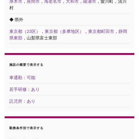
厚木市
，
座間市
，
海老名市
，
大和市
，
綾瀬市
，愛川町，清川
村
◆ 県外
東京都（23区）
，
東京都（多摩地区）
，
東京都町田市
，
静岡
県東部
，山梨県富士東部
施設の概要で表示する
車通勤：可能
若手研修：あり
託児所：あり
勤務条件別で表示する