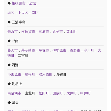
◆
相模原市（全域）
緑区
，
中央区
，
南区
◆ 三浦半島
鎌倉市
，
横須賀市
，
三浦市
，
逗子市
，
葉山町
◆ 湘南
藤沢市
，
茅ヶ崎市
，
平塚市
，
伊勢原市
，
秦野市
，
寒川町
，
大
磯町
，二宮町
◆ 西湘
小田原市
，
箱根町
，
湯河原町
，真鶴町
◆ 足柄上
南足柄市
，山北町，
松田町
，
開成町
，
大井町
，
中井町
◆ 県央