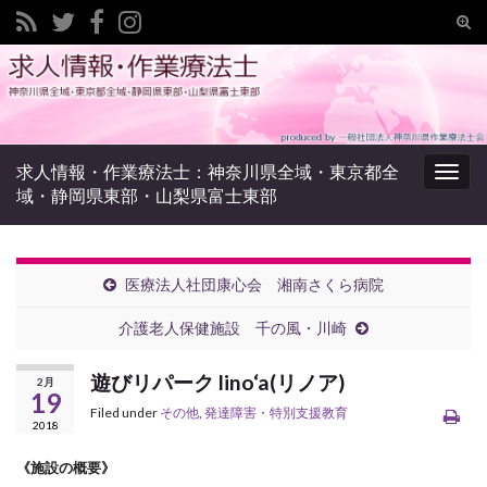
Tog
sear
Search for:
for
求人情報・作業療法士：神奈川県全域・東京都全
Togg
域・静岡県東部・山梨県富士東部
navig
医療法人社団康心会 湘南さくら病院
介護老人保健施設 千の風・川崎
遊びリパーク lino‘a(リノア)
2月
19
Filed under
その他
,
発達障害・特別支援教育
2018
《施設の概要》