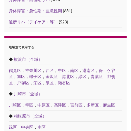
身体障害：急性期・亜急性期
(681)
通所リハ（デイケア・等）
(523)
地域別で表示する
◆
横浜市（全域）
鶴見区
，
神奈川区
，
西区
，
中区
，
南区
，
港南区
，
保土ケ谷
区
，
旭区
，
磯子区
，
金沢区
，
港北区
，
緑区
，
青葉区
，
都筑
区
，
戸塚区
，
栄区
，
泉区
，
瀬谷区
◆
川崎市（全域）
川崎区
，
幸区
，
中原区
，
高津区
，
宮前区
，
多摩区
，
麻生区
◆
相模原市（全域）
緑区
，
中央区
，
南区