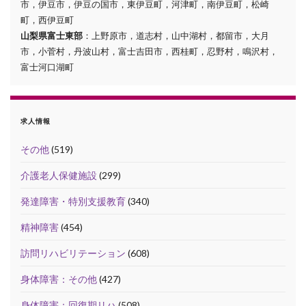
市，伊豆市，伊豆の国市，東伊豆町，河津町，南伊豆町，松崎
町，西伊豆町
山梨県富士東部
：上野原市，道志村，山中湖村，都留市，大月
市，小菅村，丹波山村，富士吉田市，西桂町，忍野村，鳴沢村，
富士河口湖町
求人情報
その他
(519)
介護老人保健施設
(299)
発達障害・特別支援教育
(340)
精神障害
(454)
訪問リハビリテーション
(608)
身体障害：その他
(427)
身体障害：回復期リハ
(508)