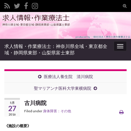
Tog
sear
Search for:
for
求人情報・作業療法士：神奈川県全域・東京都全
Togg
域・静岡県東部・山梨県富士東部
navig
医療法人養生院 清川病院
聖マリアンナ医科大学東横病院
古川病院
5月
27
Filed under
身体障害：その他
2016
《施設の概要》