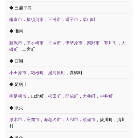
◆ 三浦半島
鎌倉市
，
横須賀市
，
三浦市
，
逗子市
，
葉山町
◆ 湘南
藤沢市
，
茅ヶ崎市
，
平塚市
，
伊勢原市
，
秦野市
，
寒川町
，
大
磯町
，二宮町
◆ 西湘
小田原市
，
箱根町
，
湯河原町
，真鶴町
◆ 足柄上
南足柄市
，山北町，
松田町
，
開成町
，
大井町
，
中井町
◆ 県央
厚木市
，
座間市
，
海老名市
，
大和市
，
綾瀬市
，愛川町，清川
村
◆ 県外