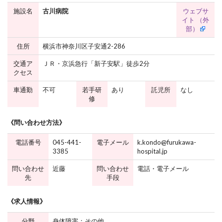
施設名
古川病院
ウェブサ
イト （外
部）
住所
横浜市神奈川区子安通2-286
交通ア
ＪＲ・京浜急行「新子安駅」徒歩2分
クセス
車通勤
不可
若手研
あり
託児所
なし
修
《問い合わせ方法》
電話番号
045-441-
電子メール
k.kondo@furukawa-
3385
hospital.jp
問い合わせ
近藤
問い合わせ
電話・電子メール
先
手段
《求人情報》
分野
身体障害：その他