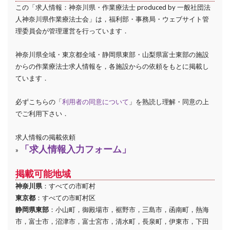
この「求人情報：神奈川県・作業療法士 produced by 一般社団法
人神奈川県作業療法士会」は，福利部・事務局・ウェブサイト管
理委員会が管理運営を行っています．
神奈川県全域・東京都全域・静岡県東部・山梨県富士東部の施設
からの作業療法士求人情報を，各施設からの依頼をもとに掲載し
ています．
必ずこちらの「
利用者の同意について
」を熟読し理解・同意の上
でご利用下さい．
求人情報の掲載依頼
「求人情報入力フォーム」
»
掲載可能地域
神奈川県
：すべての市町村
東京都
：すべての市町村区
静岡県東部
：小山町，御殿場市，裾野市，三島市，函南町，熱海
市，富士市，沼津市，富士宮市，清水町，長泉町，伊東市，下田