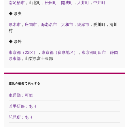
南足柄市
，山北町，
松田町
，
開成町
，
大井町
，
中井町
◆ 県央
厚木市
，
座間市
，
海老名市
，
大和市
，
綾瀬市
，愛川町，清川
村
◆ 県外
東京都（23区）
，
東京都（多摩地区）
，
東京都町田市
，
静岡
県東部
，山梨県富士東部
施設の概要で表示する
車通勤：可能
若手研修：あり
託児所：あり