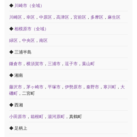
◆
川崎市（全域）
川崎区
，
幸区
，
中原区
，
高津区
，
宮前区
，
多摩区
，
麻生区
◆
相模原市（全域）
緑区
，
中央区
，
南区
◆ 三浦半島
鎌倉市
，
横須賀市
，
三浦市
，
逗子市
，
葉山町
◆ 湘南
藤沢市
，
茅ヶ崎市
，
平塚市
，
伊勢原市
，
秦野市
，
寒川町
，
大
磯町
，二宮町
◆ 西湘
小田原市
，
箱根町
，
湯河原町
，真鶴町
◆ 足柄上