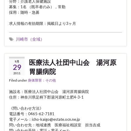
分野：介護老人保健施設
募集：1名 （既卒者のみ），常勤
採用：随時・急募
求人情報の有効期限：掲載日より3ヶ月
川崎市（全域）
医療法人社団中山会 湯河原
9月
29
胃腸病院
2011
Filed under
身体障害：その他
施設名：医療法人社団中山会 湯河原胃腸病院
住所：神奈川県足柄下郡湯河原町土肥4-3-1
《問い合わせ方法》
電話番号：0465-62-7181
電子メール：icho-kaigo@estate.ocn.ne.jp
問い合わせ先：地域連携 医療福祉相談室 担当吉成
問い合わせ手段：電話・電子メール