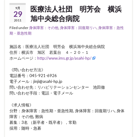
医療法人社団 明芳会 横浜
9月
29
旭中央総合病院
2011
Filed under
身体障害：その他
,
身体障害：回復期リハ
,
身体障害：急性
期・亜急性期
施設名：医療法人社団 明芳会 横浜旭中央総合病院
住所：横浜市 旭区 若葉台 ４－２０－１
ホームページ：
http://www.ims.gr.jp/asahi-hp/
《問い合わせ方法》
電話番号：045-921-6926
電子メール：jinji@asahi-hp.jp
問い合わせ先：リハビリテーションセンター 池田徹
問い合わせ手段：電話・電子メール
《求人情報》
分野：身体障害：急性期・亜急性期, 身体障害：回復期リハ, 身体
障害：その他, 難病
募集：3名 （新卒者・既卒者），常勤
採用：随時・急募