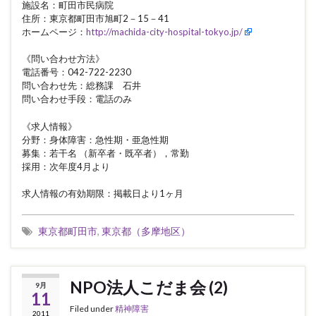
施設名：町田市民病院
住所：東京都町田市旭町2－15－41
ホームページ：
http://machida-city-hospital-tokyo.jp/
《問い合わせ方法》
電話番号：042-722-2230
問い合わせ先：総務課 石井
問い合わせ手段：電話のみ
《求人情報》
分野：身体障害：急性期・亜急性期
募集：若干名 （新卒者・既卒者），常勤
採用：次年度4月より
求人情報の有効期限：掲載日より1ヶ月
東京都町田市
,
東京都（多摩地区）
NPO法人こだま会 (2)
9月
11
Filed under
精神障害
2011