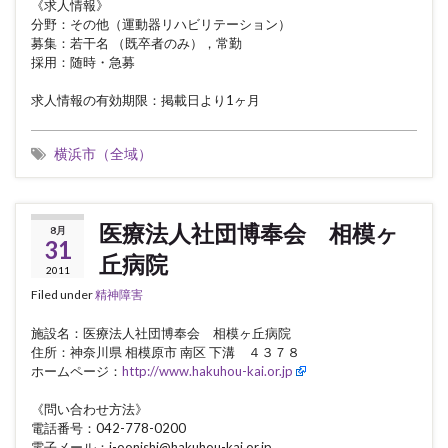
《求人情報》
分野：その他（運動器リハビリテーション）
募集：若干名 （既卒者のみ），常勤
採用：随時・急募
求人情報の有効期限：掲載日より1ヶ月
横浜市（全域）
医療法人社団博奉会 相模ヶ
8月
31
丘病院
2011
Filed under
精神障害
施設名：医療法人社団博奉会 相模ヶ丘病院
住所：神奈川県 相模原市 南区 下溝 ４３７８
ホームページ：
http://www.hakuhou-kai.or.jp
《問い合わせ方法》
電話番号：042-778-0200
電子メール：i-oonishi@hakuhou-kai.or.jp