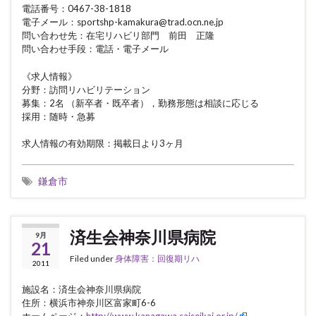
電話番号：0467-38-1818
電子メール：sportshp-kamakura@trad.ocn.ne.jp
問い合わせ先：在宅リハビリ部門 前田 正隆
問い合わせ手段：電話・電子メール
《求人情報》
分野：訪問リハビリテーション
募集：2名 （新卒者・既卒者），勤務形態は相談に応じる
採用：随時・急募
求人情報の有効期限：掲載日より3ヶ月
鎌倉市
済生会神奈川県病院
9月
21
Filed under
身体障害：回復期リハ
2011
施設名：済生会神奈川県病院
住所：横浜市神奈川区富家町6-6
ホームページ：
http://www.kanagawa.saiseikai.or.jp/