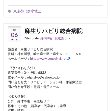
東京都（多摩地区）
麻生リハビリ総合病院
9月
06
Filed under
身体障害：回復期リハ
2011
施設名：麻生リハビリ総合病院
住所：神奈川県川崎市麻生区上麻生６－２３－５０
ホームページ：
http://www.souseikai.net
《問い合わせ方法》
電話番号：044-981-6832
電子メール：otptstyo@yahoo.co.jp
問い合わせ先：リハビリテーション科 作業療法室
問い合わせ手段：電話・電子メール
《求人情報》
分野：身体障害：回復期リハ
募集：その他 （新卒者・既卒者），常勤
採用：随時