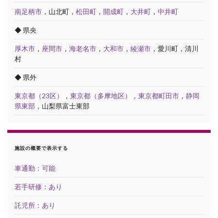
南足柄市
，山北町，
松田町
，
開成町
，
大井町
，
中井町
◆ 県央
厚木市
，
座間市
，
海老名市
，
大和市
，
綾瀬市
，愛川町，清川
村
◆ 県外
東京都（23区）
，
東京都（多摩地区）
，
東京都町田市
，
静岡
県東部
，山梨県富士東部
施設の概要で表示する
車通勤：可能
若手研修：あり
託児所：あり