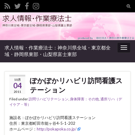
Tog
sear
Search for:
for
求人情報・作業療法士：神奈川県全域・東京都全
Togg
域・静岡県東部・山梨県富士東部
navig
ぽかぽかリハビリ訪問看護ス
10月
04
テーション
2011
Filed under
訪問リハビリテーション
,
身体障害：その他
,
通所リハ（デ
イケア・等）
施設名：ぽかぽかリハビリ訪問看護ステーション
住所：東京都町田市能ヶ谷4-5-1-202
ホームページ：
http://pokapoka.co.jp/