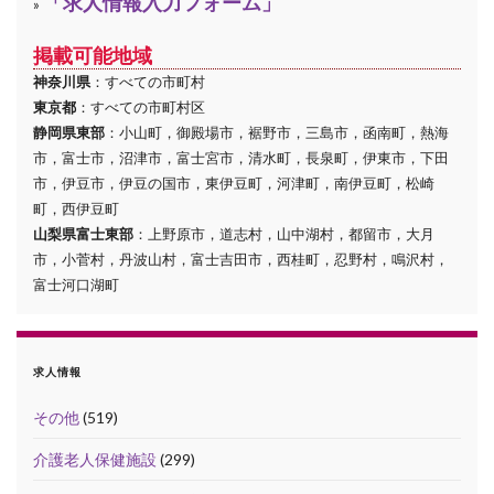
「求人情報入力フォーム」
»
掲載可能地域
神奈川県
：すべての市町村
東京都
：すべての市町村区
静岡県東部
：小山町，御殿場市，裾野市，三島市，函南町，熱海
市，富士市，沼津市，富士宮市，清水町，長泉町，伊東市，下田
市，伊豆市，伊豆の国市，東伊豆町，河津町，南伊豆町，松崎
町，西伊豆町
山梨県富士東部
：上野原市，道志村，山中湖村，都留市，大月
市，小菅村，丹波山村，富士吉田市，西桂町，忍野村，鳴沢村，
富士河口湖町
求人情報
その他
(519)
介護老人保健施設
(299)