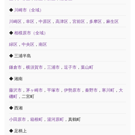
◆
川崎市（全域）
川崎区
，
幸区
，
中原区
，
高津区
，
宮前区
，
多摩区
，
麻生区
◆
相模原市（全域）
緑区
，
中央区
，
南区
◆ 三浦半島
鎌倉市
，
横須賀市
，
三浦市
，
逗子市
，
葉山町
◆ 湘南
藤沢市
，
茅ヶ崎市
，
平塚市
，
伊勢原市
，
秦野市
，
寒川町
，
大
磯町
，二宮町
◆ 西湘
小田原市
，
箱根町
，
湯河原町
，真鶴町
◆ 足柄上