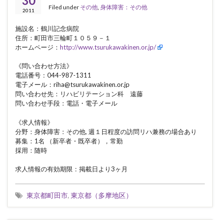
30
Filed under
その他
,
身体障害：その他
2011
施設名：鶴川記念病院
住所：町田市三輪町１０５９－１
ホームページ：
http://www.tsurukawakinen.or.jp/
《問い合わせ方法》
電話番号：044-987-1311
電子メール：riha@tsurukawakinen.or.jp
問い合わせ先：リハビリテーション科 遠藤
問い合わせ手段：電話・電子メール
《求人情報》
分野：身体障害：その他, 週１日程度の訪問リハ兼務の場合あり
募集：1名 （新卒者・既卒者），常勤
採用：随時
求人情報の有効期限：掲載日より3ヶ月
東京都町田市
,
東京都（多摩地区）