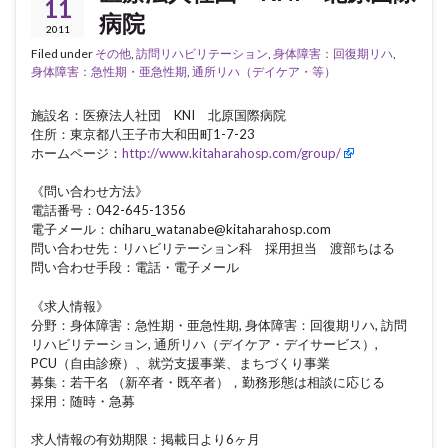
11
病院
2011
Filed under
その他
,
訪問リハビリテーション
,
身体障害：回復期リハ
,
身体障害：急性期・亜急性期
,
通所リハ（デイケア・等）
施設名：医療法人社団 KNI 北原国際病院
住所：東京都八王子市大和田町1-7-23
ホームページ：
http://www.kitaharahosp.com/group/
《問い合わせ方法》
電話番号：042-645-1356
電子メール：chiharu_watanabe@kitaharahosp.com
問い合わせ先：リハビリテーション科 採用担当 渡部ちはる
問い合わせ手段：電話・電子メール
《求人情報》
分野：身体障害：急性期・亜急性期, 身体障害：回復期リハ, 訪問
リハビリテーション, 通所リハ（デイケア・デイサービス）,
PCU（自由診療）、就労支援事業、まちづくり事業
募集：若干名 （新卒者・既卒者），勤務形態は相談に応じる
採用：随時・急募
求人情報の有効期限：掲載日より6ヶ月