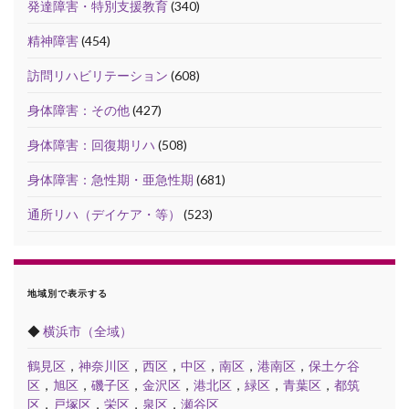
発達障害・特別支援教育
(340)
精神障害
(454)
訪問リハビリテーション
(608)
身体障害：その他
(427)
身体障害：回復期リハ
(508)
身体障害：急性期・亜急性期
(681)
通所リハ（デイケア・等）
(523)
地域別で表示する
◆
横浜市（全域）
鶴見区
，
神奈川区
，
西区
，
中区
，
南区
，
港南区
，
保土ケ谷
区
，
旭区
，
磯子区
，
金沢区
，
港北区
，
緑区
，
青葉区
，
都筑
区
，
戸塚区
，
栄区
，
泉区
，
瀬谷区