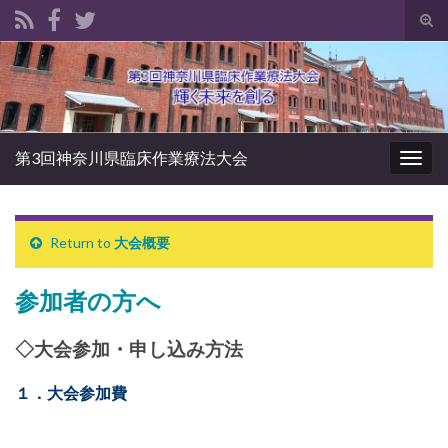
Tog
sear
Search for:
for
第3回神奈川県臨床作業療法大会
Togg
navig
Return to
大会概要
参加者の方へ
◇大会参加・申し込み方法
１．大会参加費